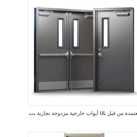
م
عتمدة من قبل UL أبواب خارجية مزدوجة تجارية مقاومة للحريق لمدة 3 ساعات من الفولاذ أبواب خارجية معدنية عالية الجودة مقاومة للحريق