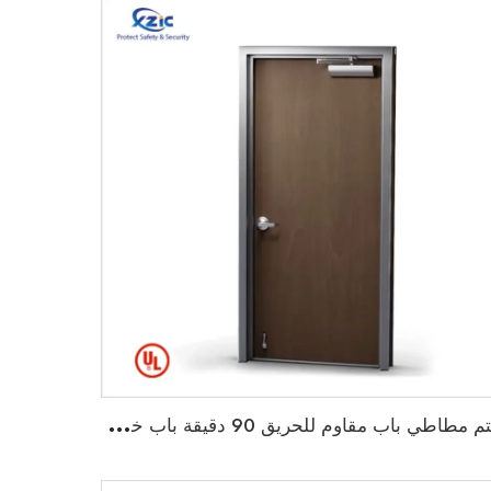
خ
تم مطاطي باب مقاوم للحريق 90 دقيقة باب خشبي مقاوم للحريق مع إطار حديدي