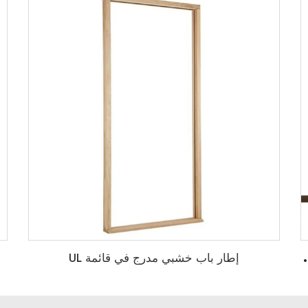
فندقية مخصصة النوع/الأجهزة/الطلاء
إطار باب خشبي مدرج في قائمة UL