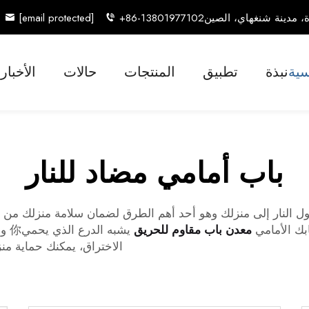
[email protected]
+86-13801977102
سية
نبذة
تطبيق
المنتجات
حالات
الأخبار
باب أمامي مضاد للنار
ل النار إلى منزلك وهو أحد أهم الطرق لضمان سلامة منزلك من الح
ابك الأمامي
معدن باب مقاوم للحريق
يشب
الاختراق، يمكنك حماية من