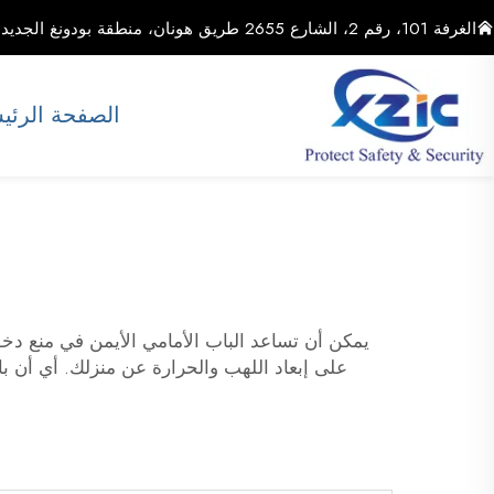
الغرفة 101، رقم 2، الشارع 2655 طريق هونان، منطقة بودونغ الجديدة، مدينة شنغهاي، الصين
الصفحة الرئي
يمكن أن تساعد الباب الأمامي الأيمن في منع دخو
على إبعاد اللهب والحرارة عن منزلك. أي أن ب