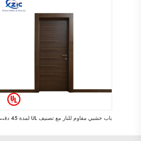
ب
اب خشبي مقاوم للنار مع تصنيف UL لمدة 45 دقيقة أبواب داخلية 