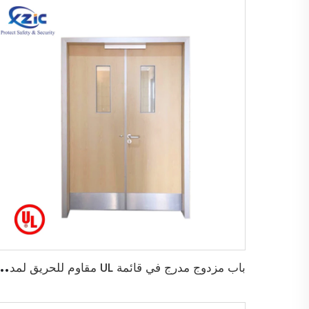
ب
اب مزدوج مدرج في قائمة UL مقاوم للحريق لمدة 45 دقيقة لباب خروج خ