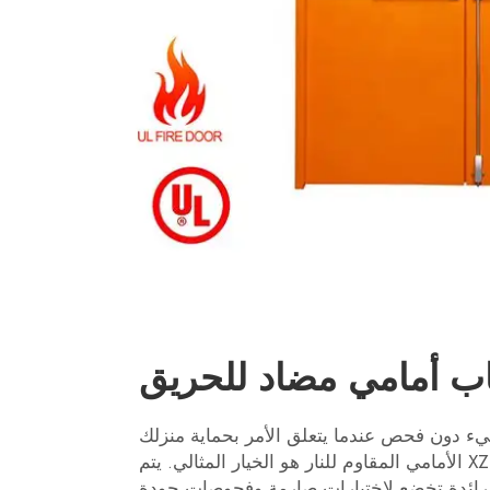
اب أمامي مضاد للحريق
شيء دون فحص عندما يتعلق الأمر بحماية منزلك
وعائلتك من الحريق، فإن باب XZIC الأمامي المقاوم للنار هو الخيار المثالي. يتم
د رائدة تخضع لاختبارات صارمة وفحوصات جودة