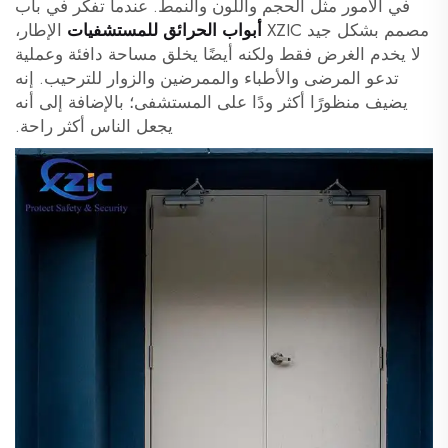
في الأمور مثل الحجم واللون والنمط. عندما تفكر في باب
مصمم بشكل جيد XZIC
أبواب الحرائق للمستشفيات
الإطار،
لا يخدم الغرض فقط ولكنه أيضًا يخلق مساحة دافئة وعملية
تدعو المرضى والأطباء والممرضين والزوار للترحيب. إنه
يضيف منظورًا أكثر ودًا على المستشفى؛ بالإضافة إلى أنه
يجعل الناس أكثر راحة.