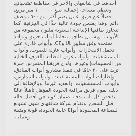
أحدهما في شانغهاي والآخر في مقاطعة تشجيانغ،
وتغطي مساحة إجمالية تبلغ ١٠٠٬٠٠٠ متر مربع،
فضلاً عن فريق عمل يضم أكثر من ٥٠٠ موظف
دائم. وهذا يضمن جودة عالية جدًّا في الحِرَفية. كما
تتجاوز طاقتها الإنتاجية السنوية مليون مجموعة من
الأبواب. ويشمل نطاق منتجاتنا أبواب حريق ونوافذ
معتمدة وفق معايير UL وCE، وأبواب قادرة على
تحمل الانفجارات، وأبواب عازلة للصوت، وأبواب
المستشفيات، وأبواب غرف النظافة (الغرف الخالية
من الجسيمات) وغيرها. ولدى فريقنا المتمرس خبرة
تزيد على ٢٠ عامًا في تنفيذ مشاريع أبواب الفنادق،
وإطارات أبواب المستشفيات، وأبواب المدارس،
وأبواب المستشفيات، والعديد غيرها. وبالإضافة إلى
ذلك، يقوم فريق مراقبة الجودة المؤهل تأهيلاً عاليًا
بفحص كل باب بدقة لضمان كونه في أفضل حالة
قبل الشحن. وتقدّم شركة شانغهاي شون تشونغ
للصناعة المحدودة أبوابًا عالية الجودة، قوية ومتينة
وعملية.