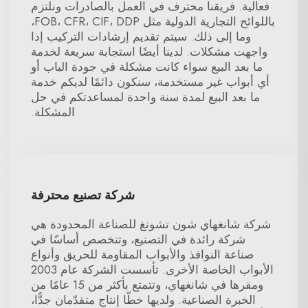
فعالية. فريقنا محترف في العمل بالصادرات ونلتزم
باللوائح التجارية الدولية مثل FOB، CFR، CIF، DDP،
وما إلى ذلك. سيتم تقديم إرشادات التركيب إذا
واجهت مشكلات. لدينا أيضًا استجابة سريعة لخدمة
ما بعد البيع سواء كانت مشكلة في جودة الباب أو
أي أبواب غير مستخدمة، سنكون دائمًا لديكم خدمة
ما بعد البيع لمدة سنة واحدة لمساعدتكم في حل
المشكلة.
شركة تصنيع محترفة
شركة شانغهاي شون تشونغ للصناعة المحدودة هي
شركة رائدة في التصنيع، وتتخصص أساسًا في
صناعة النوافذ والأبواب المقاومة للحريق وأنواع
الأبواب الخاصة الأخرى. تأسست الشركة عام 2003
ومقرها في شانغهاي، وتتمتع بأكثر من 15 عامًا من
الخبرة الصناعية. ولديها خطّا إنتاج متقدّمان جدًّا،