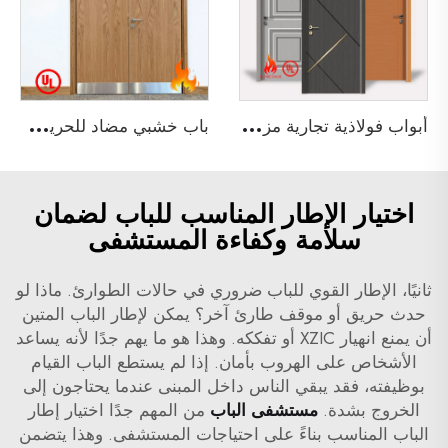
أ
بواب فولاذية تجارية مزدوجة وفردية مقاومة للحريق لمدة 3 ساعات ومصنفة من قبل UL لأبواب المجتمعات
ب
اب خشبي مضاد للحريق لمدة 90 دقيقة غير متساوي مع شهادة UL لمبنى فندق
اختيار الإطار المناسب للباب لضمان
سلامة وكفاءة المستشفى
ثانيًا، الإطار القوي للباب ضروري في حالات الطوارئ. ماذا لو
حدث حريق أو موقف طارئ آخر؟ يمكن لإطار الباب المتين
أن يمنع انهيار XZIC أو تفككه. وهذا هو ما يهم جدًا لأنه يساعد
الأشخاص على الهروب بأمان. إذا لم يستطع الباب القيام
بوظيفته، فقد يبقي الناس داخل المبنى عندما يحتاجون إلى
الخروج بشدة.
مستشفى الباب
من المهم جدًا اختيار إطار
الباب المناسب بناءً على احتياجات المستشفى. وهذا يتضمن