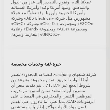
عملائنا التام. ونقوم بالتصدير إلى عددٍ من الدول
والمناطق، ومنها أمريكا وكندا وأمريكا الشمالية
وأمريكا الجنوبية وأوروبا. وقد تعاونَّا مع عملاء
مشهورين مثل شركة «ABB Electrical» وشركة
«ESCO» ومجموعة «Chai Tai» وشركة «CIMC»
ومجموعة «Asus» ومجموعة «Eland» وعلامة
«UNIQLO» التجارية، وغيرها.
خبرة غنية وخدمات مخصصة
شركة شنغهاي Xunzhong للصناعة المحدودة تصدر
أيضًا أبواب الحريق. تقدم مجموعة متنوعة من
شروط الدفع عبر T/T، D/P. يتم تقديم سعر أي
مشروع أبواب معقد ضمن أسبوع. تم تدريب
الموظفين الفنيين والمحترفين في المبيعات على
الرسومات CAD، مما يعني أننا قادرون على تقديم
أفضل مواد الأبواب وأكثر إطار باب مستشفى