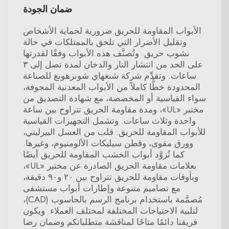
ضمان الجودة
الأبواب المقاومة للحريق ضرورية لحماية الأشخاص
وتقليل الأضرار التي تلحق بالممتلكات في حالة
نشوب حريق. وتُصنَّف هذه الأبواب وفقًا لقدرتها
على الحد من انتشار النار والدخان لمدة تصل إلى ٣
ساعات. وتقدِّم شركة شنغهاي شونزهونغ للصناعة
المحدودة خطًّا كاملاً من الأبواب المعدنية المجوفة،
سواء القياسية أو المخصصة، مع شهادة التصديق من
مختبر «UL»، ومدة مقاومة الحريق تتراوح بين ساعة
واحدة وثلاث ساعات. وتشمل التجهيزات القياسية
للأبواب المقاومة للحريق: قلب من العسل البيرليتي،
وورق مقوى، وقطن سيليكات الألومنيوم، وغيرها.
كما تُزوَّد أبواب الخشب المقاومة للحريق أيضًا
بعلامات مقاومة الحريق الصادرة عن مختبر «UL»،
وبأوقات مقاومة للحريق تتراوح بين ٢٠ و٩٠ دقيقة،
مع تصاميم متنوعة وإطارات أبواب مستشفى
مُصمَّمة باستخدام برنامج الرسم بالحاسوب (CAD)،
لتلبية الاحتياجات المختلفة لمختلف العملاء. ويكون
فريقنا دائمًا متاحًا لمناقشة متطلباتكم وضمان رضا