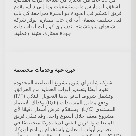
الشقق، المدارس والمستشفيات وما إلى ذلك، يقوم
فريق التحكم في الجودة ذو الخبرة بمراجعة كل باب
قبل تسليمه لضمان أنه في حالة ممتازة. توفر شركة
شنغهاي شونتشونج إندستري كو., لت أبواب ذات
جودة ممتازة، متينة وعملية.
خبرة غنية وخدمات مخصصة
شركة شانغهاي شون تشونغ الصناعية المحدودة
تقوم أيضًا بتصدير أبواب الحماية من الحرائق.
وتشمل شروط الدفع لدينا التحويل البنكي (T/T)
ودفع مقابل المستندات (D/P) وكذلك الاعتماد
المستندي (L/C). وسنقدّم عرض أسعار دقيقًا لأي
مشروع معقَّد خلال أسبوع واحد. وقد تلقّى فريق
المبيعات والفريق الفني لدينا تدريبًا متخصصًا في
تصميم أبواب المعادن باستخدام برنامج أوتوكاد