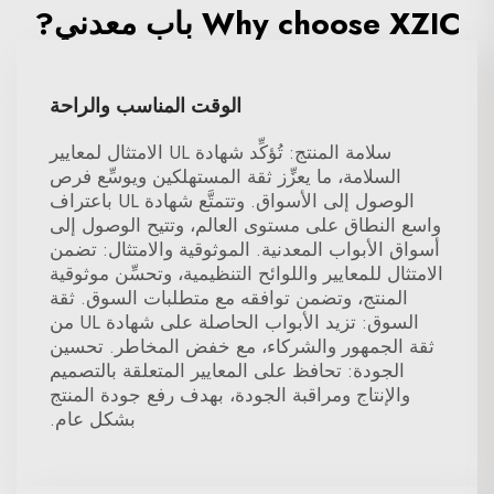
Why choose XZIC باب معدني?
الوقت المناسب والراحة
سلامة المنتج: تُؤكِّد شهادة UL الامتثال لمعايير
السلامة، ما يعزِّز ثقة المستهلكين ويوسِّع فرص
الوصول إلى الأسواق. وتتمتَّع شهادة UL باعتراف
واسع النطاق على مستوى العالم، وتتيح الوصول إلى
أسواق الأبواب المعدنية. الموثوقية والامتثال: تضمن
الامتثال للمعايير واللوائح التنظيمية، وتحسِّن موثوقية
المنتج، وتضمن توافقه مع متطلبات السوق. ثقة
السوق: تزيد الأبواب الحاصلة على شهادة UL من
ثقة الجمهور والشركاء، مع خفض المخاطر. تحسين
الجودة: تحافظ على المعايير المتعلقة بالتصميم
والإنتاج ومراقبة الجودة، بهدف رفع جودة المنتج
بشكل عام.