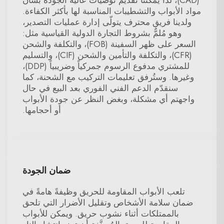
(CAD)، لذا يمكننا تقديم توصيات عالية الجودة بشأن
مواد الأبواب والتشطيبات المناسبة لها بأكثر الكفاءة.
ولدينا فريق محترف يتولّى إدارة عمليات التصدير،
وهو مُلمٌّ بشروط التجارة الدولية القياسية مثل:
السعر على ظهر السفينة (FOB)، والتكلفة والشحن
(CFR)، والتكلفة والتأمين والشحن (CIF)، والتسليم
للمشتري مدفوع الرسوم جمركياً وضريبياً (DDP)،
وغيرها. وستُرفق تعليمات التركيب مع الشحنة، كما
سنقدّم الدعم الفني الفوري بعد البيع في حال
واجهتم أي مشكلة، وبغض النظر عن جودة الأبواب
أو أحجامها.
ضمان الجودة
تلعب الأبواب المقاومة للحريق وظيفةً هامةً في
ضمان سلامة الأشخاص وتقليل الأضرار التي تلحق
بالممتلكات أثناء نشوب حريق. ويمكن للأبواب