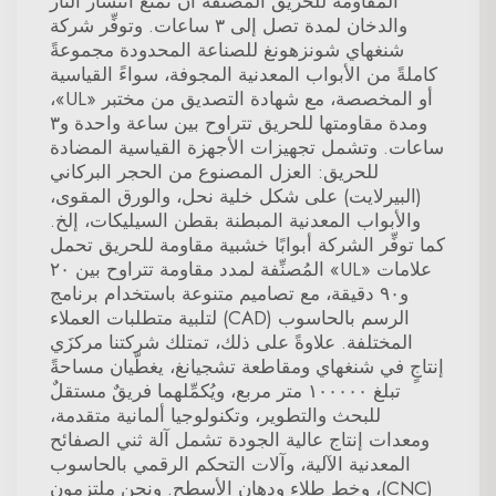
المقاومة للحريق المُصنَّفة أن تمنع انتشار النار
والدخان لمدة تصل إلى ٣ ساعات. وتوفِّر شركة
شنغهاي شونزهونغ للصناعة المحدودة مجموعةً
كاملةً من الأبواب المعدنية المجوفة، سواءً القياسية
أو المخصصة، مع شهادة التصديق من مختبر «UL»،
ومدة مقاومتها للحريق تتراوح بين ساعة واحدة و٣
ساعات. وتشمل تجهيزات الأجهزة القياسية المضادة
للحريق: العزل المصنوع من الحجر البركاني
(البيرلايت) على شكل خلية نحل، والورق المقوى،
والأبواب المعدنية المبطنة بقطن السيليكات، إلخ.
كما توفِّر الشركة أبوابًا خشبية مقاومة للحريق تحمل
علامات «UL» المُصنِّفة لمدد مقاومة تتراوح بين ٢٠
و٩٠ دقيقة، مع تصاميم متنوعة باستخدام برنامج
الرسم بالحاسوب (CAD) لتلبية متطلبات العملاء
المختلفة. علاوةً على ذلك، تمتلك شركتنا مركزَي
إنتاجٍ في شنغهاي ومقاطعة تشجيانغ، يغطّيان مساحةً
تبلغ ١٠٠٠٠٠ متر مربع، ويُكمِّلهما فريقٌ مستقلٌ
للبحث والتطوير، وتكنولوجيا ألمانية متقدمة،
ومعدات إنتاج عالية الجودة تشمل آلة ثني الصفائح
المعدنية الآلية، وآلات التحكم الرقمي بالحاسوب
(CNC)، وخط طلاء ودهان الأسطح. ونحن ملتزمون