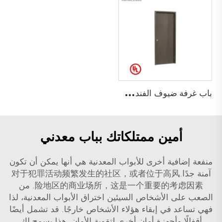
ب
اب غرفة ضيوف الفندق باب خشبي مقاوم للحريق معتمد من UL لمدة 90 دقيقة باب داخلي مقاوم للحريق
أمين ممتلكاتك بباب معدني
منفعة إضافية أخرى للأبواب المعدنية هي أنها يمكن أن تكون
آمنة جدًا.对于犯罪活动频繁发生的社区，或者位于高风
险地区的商业场所，这是一个重要的考虑因素. من
الصعب على الأشخاص السيئين اختراق الأبواب المعدنية، لذا
فهي تساعد في إبقاء هؤلاء الأشخاص خارجًا. قد تشمل أيضًا
أقفالًا وأجهزة أمان أخرى لتقوية الأمان. هذا يسمح لك