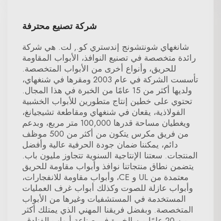
شركة تصنيع محترفة
شانغهاي شونتشونج إندستري كو., لت. هي شركة
رائدة متخصصة في تصنيع النوافذ، الأبواب المقاومة
للحريق، وأنواع أخرى من الأبواب المتخصصة.
تأسست الشركة في عام 2003 ومقرها في شنغهاي،
ولديها أكثر من 15 عامًا من الخبرة في هذا المجال.
تحتوي على خطين إنتاج متطورين للأبواب الخشبية
الفولاذية، يقعان في شنغهاي ومقاطعة تشيجيانغ،
ويغطيان مساحة قدرها 100,000 متر مربع، وبدعم
من فريق مكرس يتكون من أكثر من 500 موظف
دائم، يمكننا ضمان جودة الحرفية عالية وأفضل
المنتجات. سعتنا الإنتاجية السنوية تتجاوز مليون باب.
يتضمن نطاق منتجاتنا نوافذ وأبواب مقاومة للحريق
معتمدة من UL و CE، وأبواب مقاومة للانفجارات،
وأبواب عازلة للصوت وكذلك أبواب غرف العمليات
المستخدمة في المستشفيات وغيرها من الأبواب
المتخصصة. وبفضل فريقنا المهني الذي يمتلك أكثر
من 20 عامًا من الخبرة في صناعة أبواب الفنادق،