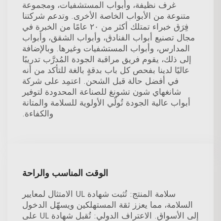
غرف نظيفة، وأبواب المستشفيات، ومجموعة
متنوعة من الأبواب الخاصة الأخرى. وتدعم شركتنا
فِرَق خبراء تمتلك أكثر من ٢٠ عامًا من الخبرة في
مجال تصنيع أبواب الفنادق، وأبواب الشقق، وأبواب
المدارس، وأبواب المستشفيات وغيرها. وبالإضافة
إلى ذلك، يقوم فريق مراقبة الجودة المُدرَّب تدريبًا
عاليًا لدينا بفحص كل باب بدقةٍ بالغة للتأكد من أنه
في أفضل حالة قبل الشحن. اعتمِد على شركة
شانغهاي شون تشونغ للصناعة المحدودة لتوفير
أبواب عالية الجودة تُولّي الأولوية للسلامة والمتانة
والكفاءة.
الوقت المناسب والراحة
سلامة المنتج: تُثبت شهادة UL الامتثال لمعايير
السلامة، مما يعزز ثقة المستهلكين ويسهّل الدخول
إلى الأسواق. الاعتراف الدولي: تُقبل شهادة UL على