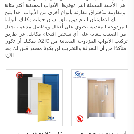
هي الأمنية المذهلة التي توفرها. الأبواب المعدنية أكثر متانة
ومقاومة للاختراق مقارنة بأنواع أخرى من الأبواب. هذا يتيح
لك الاطمئنان التام دون قلق بشأن حماية مكانك. أبوابنا
المزدوجة المعدنية تحتوي على أقفال ومفاصل مدعمة تجعل
من الصعب للغاية على أي شخص اقتحام مكانك. عن طريق
تركيب الأبواب المزدوجة المعدنية من XZIC، يمكنك أن تكون
متأكدًا من أن السرقة والتخريب لن يكونا مصدر قلق لك بعد
الآن!
ب
اب مزدوج مدرج في قائمة UL مقاوم للحريق لمدة 45 دقيقة لباب خروج خشبي لمدرسة، شقة، فندق، أو مبنى مكتبي
2
0 - 90 دقيقة تصميم شاكر ثنائي الأبواب الخشبية المقاومة للحريق باب خشبي مقاوم للحريق مع إطار قابل للتفكيك وابواب داخلية من نوع Barn