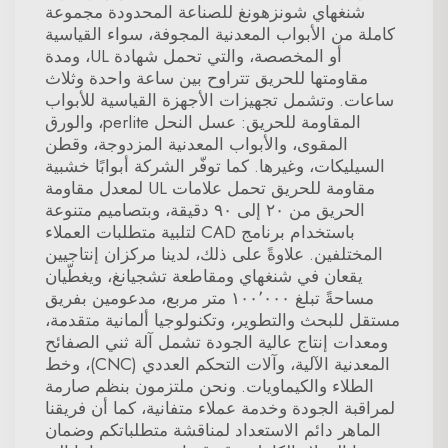
شنغهاي شونزهونغ للصناعة المحدودة مجموعة
كاملة من الأبواب المعدنية المجوفة، سواء القياسية
أو المخصصة، والتي تحمل شهادة UL، ومدة
مقاومتها للحريق تتراوح بين ساعة واحدة وثلاث
ساعات. وتشمل تجهيزات الأجهزة القياسية للأبواب
المقاومة للحريق: عسل النحل perlite، والورق
المقوى، والأبواب المعدنية المزدوجة، وقطن
السيليكات، وغيرها. كما توفّر الشركة أبوابًا خشبية
مقاومة للحريق تحمل علامات UL لمعدل مقاومة
الحريق من ٢٠ إلى ٩٠ دقيقة، وبتصاميم متنوعة
باستخدام برنامج CAD لتلبية متطلبات العملاء
المختلفين. علاوةً على ذلك، لدينا مركزان إنتاجيين
يقعان في شنغهاي ومقاطعة تشجيانغ، ويغطّيان
مساحةً تبلغ ١٠٠٬٠٠٠ متر مربع، مدعومين بفريق
مستقل للبحث والتطوير، وتكنولوجيا ألمانية متقدمة،
ومعدات إنتاج عالية الجودة تشمل آلة ثني الصفائح
المعدنية الآلية، وآلات التحكم العددي (CNC)، وخط
الطلاء والكيماويات. ونحن ملتزمون بنظم صارمة
لمراقبة الجودة وخدمة عملاء متفانية، كما أن فريقنا
الماهر دائم الاستعداد لمناقشة متطلباتكم وضمان