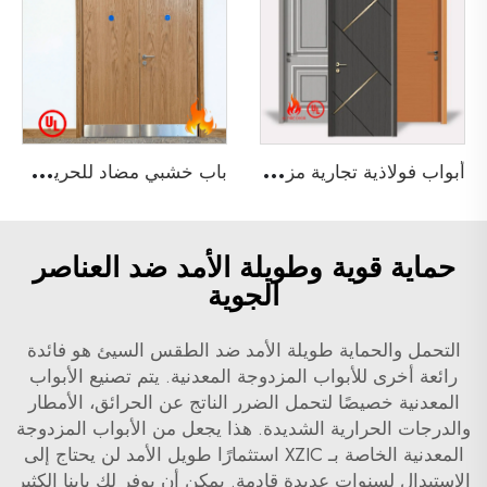
أ
بواب فولاذية تجارية مزدوجة وفردية مقاومة للحريق لمدة 3 ساعات ومصنفة من قبل UL لأبواب المجتمعات
ب
اب خشبي مضاد للحريق لمدة 90 دقيقة غير متساوي مع شهادة UL لمبنى فندق
حماية قوية وطويلة الأمد ضد العناصر
الجوية
التحمل والحماية طويلة الأمد ضد الطقس السيئ هو فائدة
رائعة أخرى للأبواب المزدوجة المعدنية. يتم تصنيع الأبواب
المعدنية خصيصًا لتحمل الضرر الناتج عن الحرائق، الأمطار
والدرجات الحرارية الشديدة. هذا يجعل من الأبواب المزدوجة
المعدنية الخاصة بـ XZIC استثمارًا طويل الأمد لن يحتاج إلى
الاستبدال لسنوات عديدة قادمة. يمكن أن يوفر لك بابنا الكثير