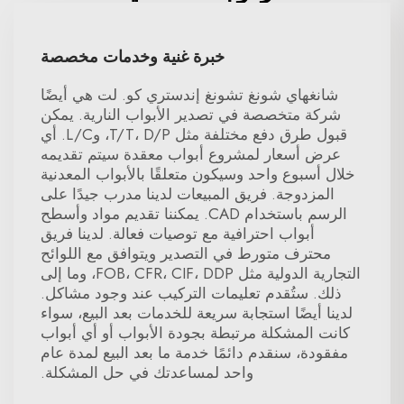
خبرة غنية وخدمات مخصصة
شانغهاي شونغ تشونغ إندستري كو. لت هي أيضًا
شركة متخصصة في تصدير الأبواب النارية. يمكن
قبول طرق دفع مختلفة مثل T/T، D/P، وL/C. أي
عرض أسعار لمشروع أبواب معقدة سيتم تقديمه
خلال أسبوع واحد وسيكون متعلقًا بالأبواب المعدنية
المزدوجة. فريق المبيعات لدينا مدرب جيدًا على
الرسم باستخدام CAD. يمكننا تقديم مواد وأسطح
أبواب احترافية مع توصيات فعالة. لدينا فريق
محترف متورط في التصدير ويتوافق مع اللوائح
التجارية الدولية مثل FOB، CFR، CIF، DDP، وما إلى
ذلك. ستُقدم تعليمات التركيب عند وجود مشاكل.
لدينا أيضًا استجابة سريعة للخدمات بعد البيع، سواء
كانت المشكلة مرتبطة بجودة الأبواب أو أي أبواب
مفقودة، سنقدم دائمًا خدمة ما بعد البيع لمدة عام
واحد لمساعدتك في حل المشكلة.