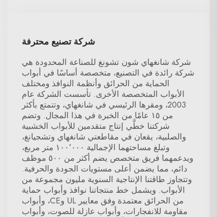
شركة تصنيع محترفة
شركة شانغهاي شون تشونغ للصناعة المحدودة هي
شركة رائدة في التصنيع، متخصصة أساسًا في أبواب
الحماية من الحرائق وأنظمة النوافذ ومختلف
الأبواب المتخصصة الأخرى. تأسست الشركة عام
2003، ومقرها الرئيسي في شانغهاي، وتتمتع بأكثر
من ١٥ عامًا من الخبرة في هذا المجال. وتضم
شركتنا خطَّي إنتاج متقدمين للأبواب الخشبية
والصلبية، يقعان في مقاطعتي شانغهاي وتشجيانغ،
وتبلغ مساحتهما الإجمالية ١٠٠٬٠٠٠ متر مربع،
ويدعمهما فريق متخصص يضم أكثر من ٥٠٠ موظف
دائم، مما يضمن أعلى مستويات الجودة والحرفية.
وتتجاوز طاقتنا الإنتاجية السنوية مليون مجموعة من
الأبواب. ويشمل خط منتجاتنا نوافذ وأبواب حماية
من الحرائق معتمدة وفق معايير UL وCE، وأبواب
مقاومة للانفجارات، وأبواب عازلة للصوت، وأبواب