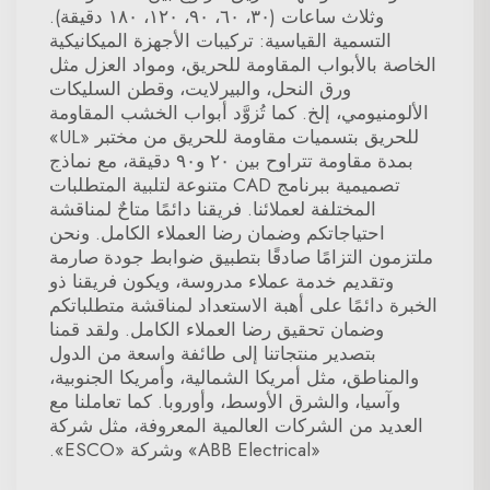
وثلاث ساعات (٣٠، ٦٠، ٩٠، ١٢٠، ١٨٠ دقيقة).
التسمية القياسية: تركيبات الأجهزة الميكانيكية
الخاصة بالأبواب المقاومة للحريق، ومواد العزل مثل
ورق النحل، والبيرلايت، وقطن السليكات
الألومنيومي، إلخ. كما تُزوَّد أبواب الخشب المقاومة
للحريق بتسميات مقاومة للحريق من مختبر «UL»
بمدة مقاومة تتراوح بين ٢٠ و٩٠ دقيقة، مع نماذج
تصميمية ببرنامج CAD متنوعة لتلبية المتطلبات
المختلفة لعملائنا. فريقنا دائمًا متاحٌ لمناقشة
احتياجاتكم وضمان رضا العملاء الكامل. ونحن
ملتزمون التزامًا صادقًا بتطبيق ضوابط جودة صارمة
وتقديم خدمة عملاء مدروسة، ويكون فريقنا ذو
الخبرة دائمًا على أهبة الاستعداد لمناقشة متطلباتكم
وضمان تحقيق رضا العملاء الكامل. ولقد قمنا
بتصدير منتجاتنا إلى طائفة واسعة من الدول
والمناطق، مثل أمريكا الشمالية، وأمريكا الجنوبية،
وآسيا، والشرق الأوسط، وأوروبا. كما تعاملنا مع
العديد من الشركات العالمية المعروفة، مثل شركة
«ABB Electrical» وشركة «ESCO».