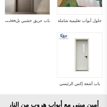
ب
اب حريق خشبي بلamination ميلامين
حلول أبواب تعليمية شاملة
باب أشعة إكس الرئيسي
أمين مبنى مع أبواب هروب من النار