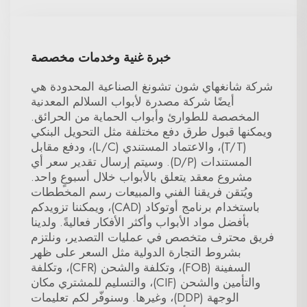
خبرة غنية وخدمات مخصصة
شركة شانغهاي شون تشونغ الصناعية المحدودة هي
أيضًا شركة مصدرة لأبواب السلالم المعدنية
المخصصة للطوارئ وأبواب الحماية من الحرائق.
ويمكنها قبول طرق دفع مختلفة مثل التحويل البنكي
(T/T)، والاعتماد المستندي (L/C)، ودفع مقابل
المستندات (D/P). وسيتم إرسال تقدير سعر أي
مشروع معقد يتعلق بالأبواب خلال أسبوعٍ واحد.
ويُتقن فريقنا الفني والمبيعات رسم المخططات
باستخدام برنامج أوتوكاد (CAD)، ويمكننا تزويدكم
بأفضل مواد الأبواب وأكثر الأفكار فعاليةً. ولدينا
فريق محترف متخصص في عمليات التصدير، ونلتزم
بشروط التجارة الدولية مثل السعر على ظهر
السفينة (FOB)، وتكلفة والشحن (CFR)، وتكلفة
والتأمين والشحن (CIF)، والتسليم للمشتري مكان
الوجهة (DDP)، وغيرها. وسنوفّر لكم تعليمات