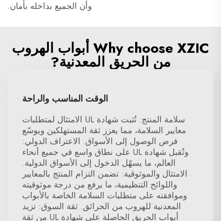
وأن الجميع بداخله بأمان.
Why choose XZIC أبواب الهروب
من الحريق المعدنية?
الوقت المناسب والراحة
سلامة المنتج: تُثبت شهادة UL الامتثال لمتطلبات
معايير السلامة، مما يعزز ثقة المستهلكين ويوسّع
فرص الوصول إلى الأسواق. الاعتراف الدولي:
وتُقبل شهادة UL على نطاق واسع في جميع أنحاء
العالم، ما يسهّل الدخول إلى الأسواق الدولية.
الامتثال والموثوقية: تضمن التزام المنتج بالمعايير
واللوائح التنظيمية، ما يرفع من درجة موثوقيته
وموافقته على متطلبات السلامة الخاصة بالأبواب
المعدنية للهروب من الحرائق. ثقة السوق: تزيد
أبواب الحريق الحاصلة على شهادة UL من ثقة