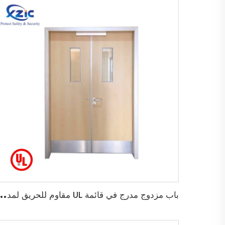
ب
اب مزدوج مدرج في قائمة UL مقاوم للحريق لمدة 45 دقيقة لباب خروج خ