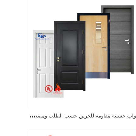
أ
بواب خشبية مقاومة للحريق حسب الطلب ومصنفة من قبل UL لأبواب المستشفيات التجارية