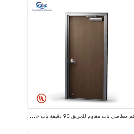
خ
تم مطاطي باب مقاوم للحريق 90 دقيقة باب خشبي مقاوم للحريق مع إطار حديدي