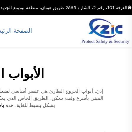
الغرفة 101، رقم 2، الشارع 2655 طريق هونان، منطقة بودونغ الجديدة، مدينة شنغهاي، الصين
الصفحة الرئي
الأبواب ا
إذن، أبواب الخروج الطارئ هي عنصر أساسي لضمان س
المبنى بأسرع وقت ممكن. الطريق الخاص الذي يمكّ
بشكل بسيط للغاية. هذه
با