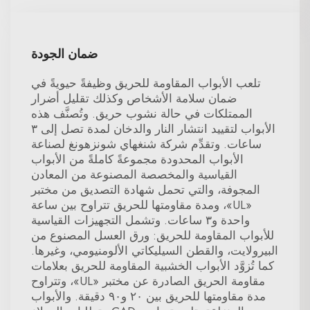
ضمان الجودة
تلعب الأبواب المقاومة للحريق وظيفةً حيويةً في
ضمان سلامة الأشخاص وكذلك تقليل أضرار
الممتلكات في حالة نشوب حريق. وتُصنَّف هذه
الأبواب لتقييد انتشار النار والدخان لمدة تصل إلى ٣
ساعات. وتقدِّم شركة شنغهاي شونزهونغ لصناعة
الأبواب المحدودة مجموعةً كاملةً من الأبواب
القياسية والمخصصة المصنوعة من المعادن
المجوفة، والتي تحمل شهادة التصديق من مختبر
«UL»، ومدة مقاومتها للحريق تتراوح بين ساعة
واحدة و٣ ساعات. وتشمل التجهيزات القياسية
للأبواب المقاومة للحريق: ورق العسل المصنوع من
البيرولايت، والقطن السيليكاتي الألومنيومي، وغيرها.
كما تُزوَّد الأبواب الخشبية المقاومة للحريق بعلامات
مقاومة الحريق الصادرة عن مختبر «UL»، وتتراوح
مدة مقاومتها للحريق بين ٢٠ و٩٠ دقيقة. والأبواب