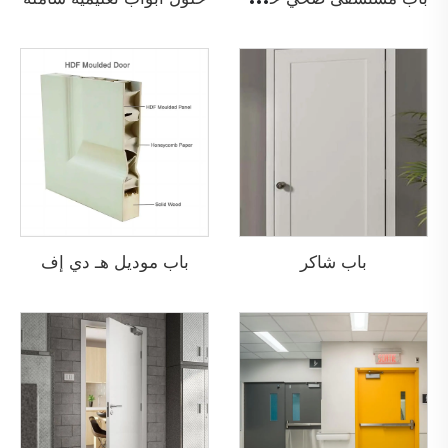
باب شاكر
باب موديل هـ دي إف