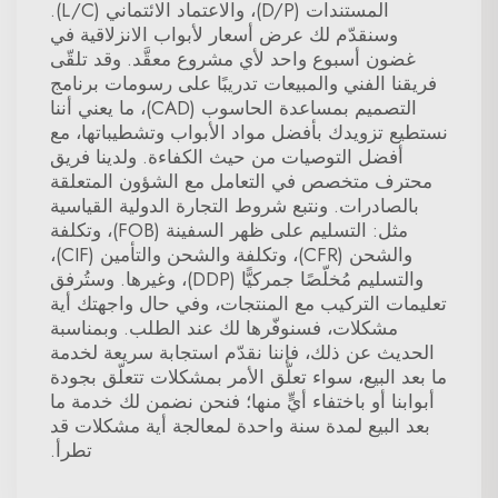
المستندات (D/P)، والاعتماد الائتماني (L/C).
وسنقدّم لك عرض أسعار لأبواب الانزلاقية في
غضون أسبوع واحد لأي مشروع معقَّد. وقد تلقّى
فريقنا الفني والمبيعات تدريبًا على رسومات برنامج
التصميم بمساعدة الحاسوب (CAD)، ما يعني أننا
نستطيع تزويدك بأفضل مواد الأبواب وتشطيباتها، مع
أفضل التوصيات من حيث الكفاءة. ولدينا فريق
محترف متخصص في التعامل مع الشؤون المتعلقة
بالصادرات. ونتبع شروط التجارة الدولية القياسية
مثل: التسليم على ظهر السفينة (FOB)، وتكلفة
والشحن (CFR)، وتكلفة والشحن والتأمين (CIF)،
والتسليم مُخلّصًا جمركيًّا (DDP)، وغيرها. وستُرفق
تعليمات التركيب مع المنتجات، وفي حال واجهتك أية
مشكلات، فسنوفّرها لك عند الطلب. وبمناسبة
الحديث عن ذلك، فإننا نقدّم استجابة سريعة لخدمة
ما بعد البيع، سواء تعلّق الأمر بمشكلات تتعلّق بجودة
أبوابنا أو باختفاء أيٍّ منها؛ فنحن نضمن لك خدمة ما
بعد البيع لمدة سنة واحدة لمعالجة أية مشكلات قد
تطرأ.