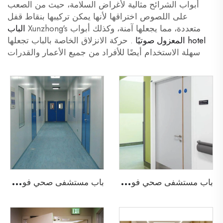
أبواب الشرائح مثالية لأغراض السلامة، حيث من الصعب
على اللصوص اختراقها لأنها يمكن تركيبها بنقاط قفل
متعددة، مما يجعلها آمنة، وكذلك أبواب Xunzhong's
الباب
hotel المعزول صوتيًا
. حركة الانزلاق الخاصة بالباب تجعلها
سهلة الاستخدام أيضًا للأفراد من جميع الأعمار والقدرات
ب
اب مستشفى صحي فولاذي بخطوط الرصاص
ب
اب مستشفى صحي فولاذي مضاد للحريق