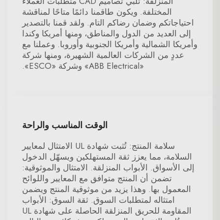
المنزلقة: تلبي تصاميم CAD متطلبات العملاء
المختلفة. ويكون طاقمنا دائمًا متاحًا لمناقشة
احتياجاتكم وضمان رضاكم التام. ولقد قمنا بالتصدير
إلى العديد من الدول والمناطق، ومنها أمريكا وكندا
وأمريكا الشمالية وأمريكا الجنوبية وأوروبا. وعملنا مع
عددٍ من الشركات العالمية الشهيرة، ومنها شركة
«ABB Electrical» وشركة «ESCO».
الوقت المناسب والراحة
سلامة المنتج: تُثبت شهادة UL الامتثال لمعايير
السلامة، مما يعزز ثقة المستهلكين ويسهّل الدخول
إلى الأسواق. الأبواب المنزلقة. الامتثال والموثوقية:
تضمن أن المنتج متوافق مع المعايير واللوائح
المعمول بها. وهذا يزيد من موثوقية المنتج ويضمن
امتثاله لمتطلبات السوق. ثقة السوق: الأبواب
المقاومة للحريق المنزلقة الحاصلة على شهادة UL