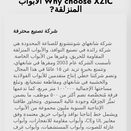
Why choose XZIC الأبواب
المنزلقة?
شركة تصنيع محترفة
شركة شانغهاي شونتشونغ للصناعة المحدودة هي
شركة رائدة في تصنيع النوافذ، والأبواب المنزلقة
المقاومة للحريق، وغيرها من الأبواب الخاصة.
تأسست الشركة عام 2003 ومقرها في شانغهاي،
وتتمتع بخبرة تزيد عن ١٥ عامًا في هذا المجال.
وتضم شركتنا خطَّي إنتاج متقدمين للأبواب الفولاذية
والخشبية في شانغهاي ومقاطعة تشجيانغ، وتبلغ
مساحتها الإجمالية ١٠٠٬٠٠٠ متر مربع، كما تدعمها
فرقة مُتخصِّصة تضم أكثر من ٥٠٠ موظف، ما يضمن
تميُّز الحِرَفيَّة وجودة عالية المستوى. وتتجاوز طاقتنا
الإنتاجية السنوية مليون مجموعة من الأبواب.
ويشمل خط إنتاجنا نوافذ وأبواب حريق معتمدة وفق
معايير UL وCE، وأبواب مقاومة للانفجارات، وأبواب
عازلة للصوت، وأبواب المستشفيات، وأبواب غرف