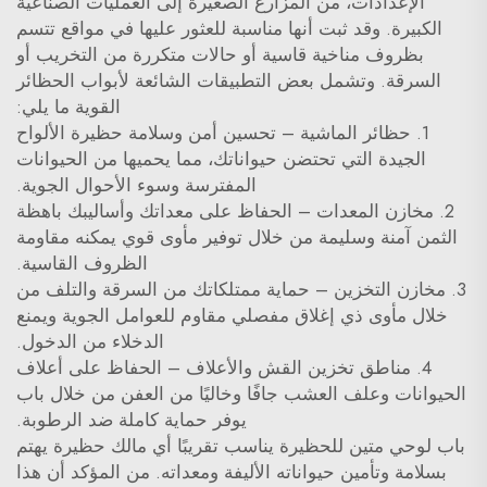
الإعدادات، من المزارع الصغيرة إلى العمليات الصناعية
الكبيرة. وقد ثبت أنها مناسبة للعثور عليها في مواقع تتسم
بظروف مناخية قاسية أو حالات متكررة من التخريب أو
السرقة. وتشمل بعض التطبيقات الشائعة لأبواب الحظائر
القوية ما يلي:
1. حظائر الماشية – تحسين أمن وسلامة حظيرة الألواح
الجيدة التي تحتضن حيواناتك، مما يحميها من الحيوانات
المفترسة وسوء الأحوال الجوية.
2. مخازن المعدات – الحفاظ على معداتك وأساليبك باهظة
الثمن آمنة وسليمة من خلال توفير مأوى قوي يمكنه مقاومة
الظروف القاسية.
3. مخازن التخزين – حماية ممتلكاتك من السرقة والتلف من
خلال مأوى ذي إغلاق مفصلي مقاوم للعوامل الجوية ويمنع
الدخلاء من الدخول.
4. مناطق تخزين القش والأعلاف – الحفاظ على أعلاف
الحيوانات وعلف العشب جافًا وخاليًا من العفن من خلال باب
يوفر حماية كاملة ضد الرطوبة.
باب لوحي متين للحظيرة يناسب تقريبًا أي مالك حظيرة يهتم
بسلامة وتأمين حيواناته الأليفة ومعداته. من المؤكد أن هذا