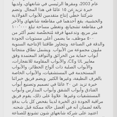
عام 2003، ومقرها الرئيسي في شانغهاي، ولديها
خبرة تزيد عن ١٥ عامًا في هذا المجال. وتضم
شركتنا خطَّي إنتاج متقدمين للأبواب الفولاذية
والخشبية، يقع أحدهما في مقاطعة شانغهاي والأخر
في مقاطعة تشجيانغ، وتغطي مساحة تبلغ ١٠٠٬٠٠٠
متر مربع، وتدعمها فرقة مُتخصِّصة تضم أكثر من
٥٠٠ موظف، ما يضمن أعلى مستويات الجودة
والدقة في الصناعة. وتتجاوز طاقتنا الإنتاجية السنوية
مليون مجموعة من الأبواب. ويشمل نطاق منتجاتنا
أبواب حماية من الحرائق والنوافذ المعتمدة وفق
معايير UL وCE، والأبواب المقاومة للانفجارات،
والأبواب الصلبة ذات ألواح الحظائر، والأبواب
المستخدمة في المستشفيات، والأبواب الخاصة
بالغرف النظيفة، وغيرها الكثير. ويضم فريق خبرائنا
خبرة تزيد عن ٢٠ عامًا في تصميم وتصنيع أبواب
الفنادق وأبواب الشقق وأبواب المدارس وأبواب
المستشفيات وغيرها. علاوةً على ذلك، يقوم فريق
مراقبة الجودة ذي الخبرة لدينا بفحص كل باب بدقةٍ
بالغة لضمان أنه في أفضل حالة ممكنة قبل شحنه.
اعتمِد على شركة شانغهاي شون تشونغ للصناعة