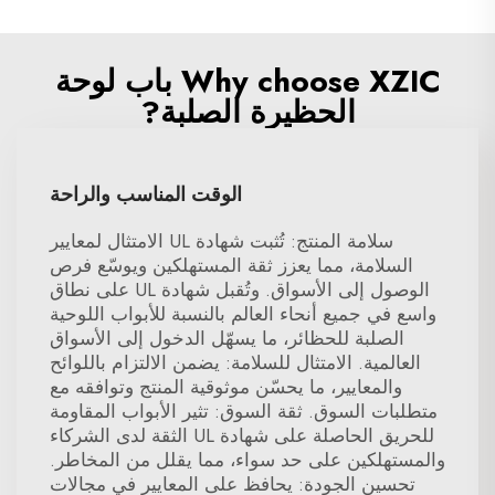
Why choose XZIC باب لوحة
الحظيرة الصلبة?
الوقت المناسب والراحة
سلامة المنتج: تُثبت شهادة UL الامتثال لمعايير
السلامة، مما يعزز ثقة المستهلكين ويوسّع فرص
الوصول إلى الأسواق. وتُقبل شهادة UL على نطاق
واسع في جميع أنحاء العالم بالنسبة للأبواب اللوحية
الصلبة للحظائر، ما يسهّل الدخول إلى الأسواق
العالمية. الامتثال للسلامة: يضمن الالتزام باللوائح
والمعايير، ما يحسّن موثوقية المنتج وتوافقه مع
متطلبات السوق. ثقة السوق: تثير الأبواب المقاومة
للحريق الحاصلة على شهادة UL الثقة لدى الشركاء
والمستهلكين على حد سواء، مما يقلل من المخاطر.
تحسين الجودة: يحافظ على المعايير في مجالات