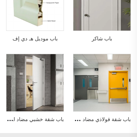
باب شاكر
باب موديل هـ دي إف
ب
اب شقة فولاذي مضاد للحريق
ب
اب شقة خشبي مضاد للحريق