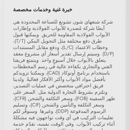
خبرة غنية وخدمات مخصصة
شركة شنغهاي شون تشونغ للصناعة المحدودة هي
أيضًا شركة مُصدرة للأبواب الفولاذية وإطارات
الأبواب الفولاذية المقاومة للحريق. ويمكنها قبول
طرق دفع مختلفة مثل التحويل البنكي (T/T)،
وخطاب الاعتماد (L/C)، ودفع مقابل المستندات
(D/P). وسيتم إرسال تقدير أسعار أي مشروع معقد
يتعلق بالأبواب خلال أسبوعٍ واحد. ويتمتع فريقنا
الفني والتجاري بكفاءة عالية في رسم المخططات
باستخدام برنامج أوتوكاد (CAD)، ويمكننا تزويدكم
بأفضل مواد الأبواب وأكثر الأفكار فعاليةً. ولدينا
فريق احترافي متخصص في عمليات التصدير،
ونلتزم بشروط التجارة الدولية مثل: السعر على
ظهر السفينة (FOB)، وسعر التكلفة والشحن (CFR)،
وسعر التكلفة والتأمين والشحن (CIF)، وتسليم
الرسوم المدفوعة (DDP)، وغيرها. وسنوفّر لكم
تعليمات التركيب في أي وقت تواجهون فيه مشكلةً
أثناء تركيب الأبواب. وفي الوقت نفسه، نقدّم خدمة