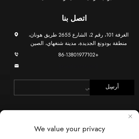
اتصل بنا
الغرفة 101، رقم 2، الشارع 2655 طريق هونان،
منطقة بودونغ الجديدة، مدينة شنغهاي، الصين
+86-13801977102
[email protected]
أرسِل
We value your privacy
حقوق النشر © شركة شنغهاي Xunzhong للصناعة المحدودة.