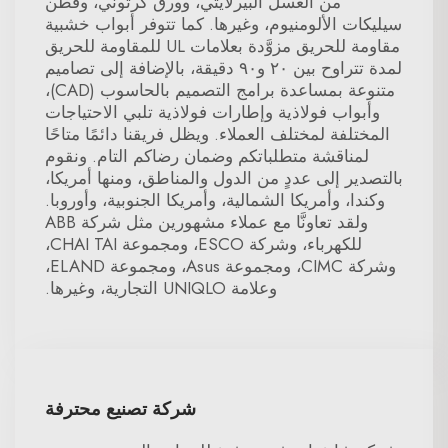
من العسل البيرلايتي، وورق كرتوني، وقطن
سيليكات الألومنيوم، وغيرها. كما تتوفر أبواب خشبية
مقاومة للحريق مزوَّدة بعلامات UL للمقاومة للحريق
لمدة تتراوح بين ٢٠ و٩٠ دقيقة، بالإضافة إلى تصاميم
متنوعة بمساعدة برامج التصميم بالحاسوب (CAD)،
وأبواب فولاذية وإطارات فولاذية تلبي الاحتياجات
المختلفة لمختلف العملاء. ويظل فريقنا دائمًا متاحًا
لمناقشة متطلباتكم وضمان رضاكم التام. ونقوم
بالتصدير إلى عددٍ من الدول والمناطق، ومنها أمريكا،
وكندا، وأمريكا الشمالية، وأمريكا الجنوبية، وأوروبا.
ولقد تعاونَّا مع عملاء مشهورين مثل شركة ABB
للكهرباء، وشركة ESCO، ومجموعة CHAI TAI،
وشركة CIMC، ومجموعة Asus، ومجموعة ELAND،
وعلامة UNIQLO التجارية، وغيرها.
شركة تصنيع محترفة