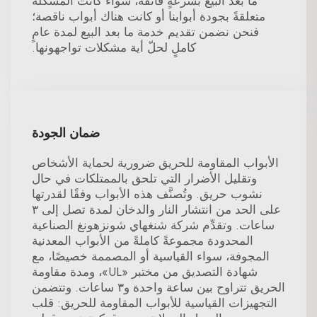
ما بعد البيع بسرعةٍ فائقة، سواءً كانت المشكلة
متعلقةً بجودة أبوابنا أو كانت هناك أبواب ناقصة؛
فنحن نضمن تقديم خدمة ما بعد البيع لمدة عامٍ
كاملٍ لحلّ أية مشكلات تواجهونها.
ضمان الجودة
الأبواب المقاومة للحريق ضرورية لحماية الأشخاص
وتقليل الأضرار التي تلحق بالممتلكات في حال
نشوب حريق. وتُصنَّف هذه الأبواب وفقًا لقدرتها
على الحد من انتشار النار والدخان لمدة تصل إلى ٣
ساعات. وتقدِّم شركة شنغهاي شونزهونغ الصناعية
المحدودة مجموعةً كاملةً من الأبواب المعدنية
المجوفة، سواء القياسية أو المصممة خصيصًا، مع
شهادة التصديق من مختبر «UL»، ومدة مقاومة
الحريق تتراوح بين ساعة واحدة و٣ ساعات. وتتضمن
التجهيزات القياسية للأبواب المقاومة للحريق: قلب