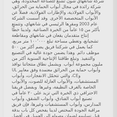
شركة شانغهاي شون تشنغ للصناعة المحدودة، وهي
شركة رائدة في مجال أبواب الحماية من الحرائق،
والأبواب الفولاذية، والإطارات الفولاذية، فضلاً عن
الأبواب المتخصصة الأخرى. وقد أُسست الشركة
عام 2003 ومقرها الرئيسي في شانغهاي، وتتمتع
بأكثر من ١٥ عاماً من الخبرة الصناعية. ولدينا خطّا
إنتاج متقدمان يقعان في شانغهاي ومقاطعة
تشجيانغ، وتغطي مساحة تبلغ ١٠٠٬٠٠٠ متر مربع،
كما يعمل في شركتنا فريق يضم أكثر من ٥٠٠
موظف دائم. وهذا يضمن جودة عالية في التصنيع
والتنفيذ. وتبلغ طاقتنا الإنتاجية السنوية أكثر من
مليون مجموعة أبواب. ويشمل نطاق منتجاتنا نوافذ
وأبواب حماية من الحرائق معتمدة وفق معايير UL
وCE، والتي تتحمّل الانفجارات، وأبواب
المستشفيات، والأبواب العازلة للصوت، والأبواب
الخاصة بالغرف النظيفة، وغيرها. وبفضل فريقنا
الاحترافي ذي الخبرة التي تزيد على ٢٠ عاماً في
تصنيع أبواب الفنادق، وأبواب الشقق، وأبواب
المدارس، وأبواب المستشفيات وغيرها، فإن فريق
مراقبة الجودة المختص لدينا يفحص كل باب بدقة
قبل تسليمه لضمان وصوله إلى العميل في أفضل