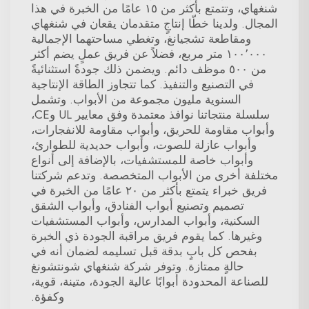
شنغهاي، وتتمتع بأكثر من ١٥ عامًا من الخبرة في هذا
المجال. ولدينا خطّا إنتاجٍ متقدمان يقعان في شنغهاي
ومقاطعة تشجيانغ، وتغطي مساحتهما الإجمالية
١٠٠٬٠٠٠ متر مربع، فضلاً عن فريق عملٍ يضم أكثر
من ٥٠٠ موظف دائم. ويضمن ذلك جودةً استثنائيةً
في التصنيع والتنفيذ. كما تتجاوز الطاقة الإنتاجية
السنوية مليون مجموعة من الأبواب. وتشمل
سلسلة منتجاتنا نوافذ معتمدة وفق معايير UL وCE،
وأبواب مقاومة للحريق، وأبواب مقاومة للانفجارات،
وأبواب عازلة للصوت، وأبواب حديدية للطوارئ،
وأبواب خاصة للمستشفيات، بالإضافة إلى أنواع
مختلفة أخرى من الأبواب المتخصصة. وتدعم شركتنا
فريق خبراء يتمتع بأكثر من ٢٠ عامًا من الخبرة في
تصميم وتصنيع أبواب الفنادق، وأبواب الشقق
السكنية، وأبواب المدارس، وأبواب المستشفيات
وغيرها. كما يقوم فريق مراقبة الجودة ذي الخبرة
بفحص كل بابٍ بدقة قبل تسليمه لضمان أنه في
حالةٍ ممتازة. وتوفر شركة شنغهاي شونتشونغ
للصناعة المحدودة أبوابًا عالية الجودة، متينة، قوية،
وكفؤة.