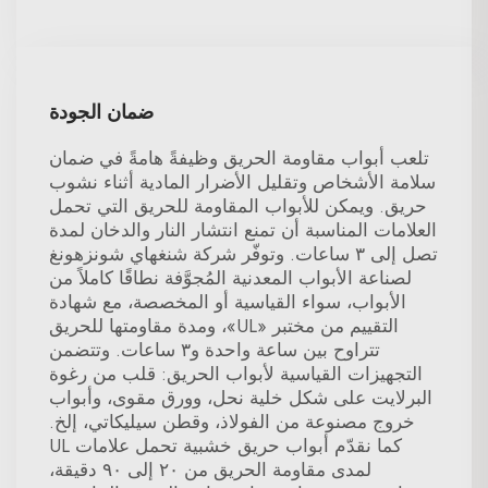
ضمان الجودة
تلعب أبواب مقاومة الحريق وظيفةً هامةً في ضمان
سلامة الأشخاص وتقليل الأضرار المادية أثناء نشوب
حريق. ويمكن للأبواب المقاومة للحريق التي تحمل
العلامات المناسبة أن تمنع انتشار النار والدخان لمدة
تصل إلى ٣ ساعات. وتوفّر شركة شنغهاي شونزهونغ
لصناعة الأبواب المعدنية المُجوَّفة نطاقًا كاملاً من
الأبواب، سواء القياسية أو المخصصة، مع شهادة
التقييم من مختبر «UL»، ومدة مقاومتها للحريق
تتراوح بين ساعة واحدة و٣ ساعات. وتتضمن
التجهيزات القياسية لأبواب الحريق: قلب من رغوة
البرلايت على شكل خلية نحل، وورق مقوى، وأبواب
خروج مصنوعة من الفولاذ، وقطن سيليكاتي، إلخ.
كما نقدّم أبواب حريق خشبية تحمل علامات UL
لمدى مقاومة الحريق من ٢٠ إلى ٩٠ دقيقة،