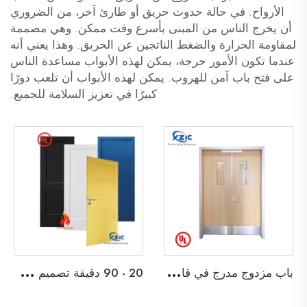
الأرواح. في حالة حدوث حريق أو طارئ آخر، من الضروري
أن يخرج الناس من المبنى بأسرع وقت ممكن. وهي مصممة
لمقاومة الحرارة والضغط الناتجين عن الحريق. وهذا يعني أنه
عندما تكون الأمور حرجة، يمكن لهذه الأبواب مساعدة الناس
على فتح باب آمن للهروب. يمكن لهذه الأبواب أن تلعب دورًا
كبيرًا في تعزيز السلامة للجميع.
ب
اب مزدوج مدرج في قائمة UL مقاوم للحريق لمدة 45 دقيقة لباب خروج خشبي لمدرسة، شقة، فندق، أو مبنى مكتبي
2
0 - 90 دقيقة تصميم شاكر ثنائي الأبواب الخشبية المقاومة للحريق باب خشبي مقاوم للحريق مع إطار قابل للتفكيك وابواب داخلية من نوع Barn