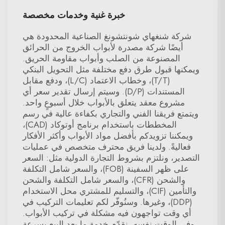
خبرة غنية وخدمات مخصصة
شركة شنغهاي شونتشونغ الصناعية المحدودة هي
أيضًا شركة مصدرة لأبواب الخروج من الحرائق
المصنوعة من الصلب وأبواب مقاومة الحريق.
ويمكنها قبول طرق دفع مختلفة مثل التحويل البنكي
(T/T)، وخطاب الاعتماد (L/C)، ودفع مقابل
المستندات (D/P). وسيتم إرسال تقدير سعر أي
مشروع معقد يتعلق بالأبواب خلال أسبوعٍ واحد.
ويتمتع فريقنا الفني والتجاري بكفاءة عالية في رسم
المخططات باستخدام برنامج أوتوكاد (CAD)،
ويمكننا تزويدكم بأفضل مواد الأبواب وأكثر الأفكار
فعاليةً. ولدينا فريق محترف متخصص في عمليات
التصدير، ونلتزم بشروط التجارة الدولية مثل: السعر
على ظهر السفينة (FOB)، والسعر شامل التكلفة
والشحن (CFR)، والسعر شامل التكلفة والشحن
والتأمين (CIF)، والتسليم للمشتري محل الاستخدام
(DDP)، وغيرها. وسنُوفّر لكم تعليمات التركيب في
أي وقت تواجهون فيه مشكلة في تركيب الأبواب.
وفي الوقت نفسه، نقدّم خدمة ما بعد البيع بسرعة