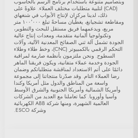
وبتصاميم متنوعة باستخدام برنامج الرسم بالحاسوب
(CAD) لتلبية متطلبات مختلف العملاء. علاوةً على
ذلك، لدينا مركزان لإنتاج الأبواب في شنغهاي
ومقاطعة تشجيانغ، يغطّيان مساحةً تبلغ ١٠٠٬٠٠٠ متر
مربع، ويدعمهما فريق مستقل للبحث والتطوير،
وتكنولوجيا ألمانية متقدمة، ومعدات إنتاج عالية
الجودة تشمل آلة ثني الصفائح المعدنية الآلية، وآلات
التحكم الرقمي بالكمبيوتر (CNC)، وخط طلاء وطلاء
السطوح. ونحن ملتزمون بأنظمة صارمة لمراقبة
الجودة وخدمة عملاء متفانية، ويكون فريقنا الماهر
دائمًا على أتم الاستعداد لمناقشة متطلباتكم وضمان
رضا العملاء التام. وقد صدّرنا منتجاتنا إلى مجموعة
واسعة من المناطق والدول مثل أمريكا وكندا
وأمريكا الشمالية وأمريكا الجنوبية والشرق الأوسط
وآسيا وأوروبا. كما تعاملنا مع العديد من الشركات
العالمية الشهيرة، ومنها شركة ABB الكهربائية
وشركة ESCO.