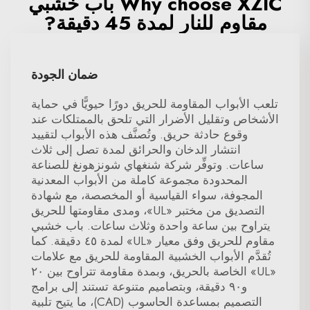
Why choose XZIC باب خشبي
مقاوم للنار لمدة 45 دقيقة?
ضمان الجودة
تلعب الأبواب المقاومة للحريق دورًا حيويًّا في حماية
الأشخاص وتقليل الأضرار التي تلحق بالممتلكات عند
وقوع حادثة حريق. وتُصنَّف هذه الأبواب لتقييد
انتشار الدخان والحرائق لمدة تصل إلى ثلاث
ساعات. وتوفِّر شركة شنغهاي شونزهونغ للصناعة
المحدودة مجموعة كاملة من الأبواب المعدنية
المجوفة، سواء القياسية أو المخصصة، مع شهادة
التصديق من مختبر «UL»، ومدى مقاومتها للحريق
يتراوح بين ساعة واحدة وثلاث ساعات. باب خشبي
مقاوم للحريق وفق معيار «UL» لمدة ٤٥ دقيقة. كما
تُقدَّم الأبواب الخشبية المقاومة للحريق مع علامات
«UL» الخاصة بالحريق، وبمدة مقاومة تتراوح بين ٢٠
و٩٠ دقيقة، وبتصاميم متنوعة تستند إلى برامج
التصميم بمساعدة الحاسوب (CAD)، ما يتيح تلبية