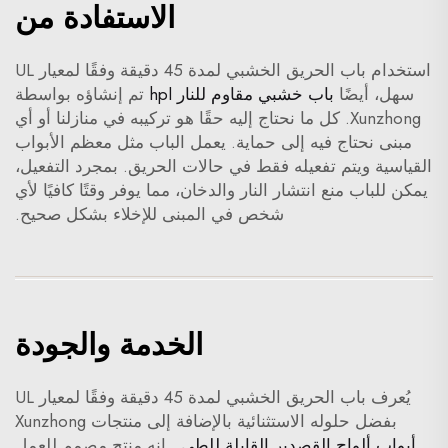
الاستفادة من
استخدام باب الحريق الخشبي لمدة 45 دقيقة وفقًا لمعيار UL
سهل، أيضًا
باب خشبي مقاوم للنار hpl
تم إنشاؤه بواسطة
Xunzhong. كل ما نحتاج إليه حقًا هو تركيبه في منازلنا أو أي
مبنى نحتاج فيه إلى حماية. يعمل الباب مثل معظم الأبواب
القياسية ويتم تفعيله فقط في حالات الحريق. بمجرد التفعيل،
يمكن للباب منع انتشار النار والدخان، مما يوفر وقتًا كافيًا لأي
شخص في المبنى للإخلاء بشكل صحيح.
الخدمة والجودة
يُعرف باب الحريق الخشبي لمدة 45 دقيقة وفقًا لمعيار UL
بفضل حلوله الاستثنائية بالإضافة إلى منتجات Xunzhong
أبواب ألواح القصدير القابلة للطي
. إنه منتج مصمم للعمل