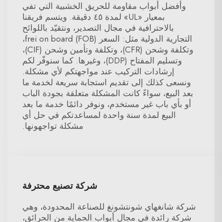
وأفضل أبواب مقاومة للحريق الخشبية التي تفي
بمعيار «UL» لمدة ٤٥ دقيقة. ويتسم فريقنا
بالاحترافية في مجال التصدير، ونتقيّد باللوائح
التجارية الدولية مثل: السعر frei on board (FOB)،
وتكلفة وشحن (CFR)، وتكلفة وتأمين وشحن (CIF)،
وتسليم المفتاح (DDP)، وغيرها. كما سنوفّر لكم
إرشادات التركيب عند مواجهتكم لأي مشكلة.
ونسعى كذلك إلى تقديم استجابة سريعة لخدمة ما
بعد البيع، سواءً كانت المشكلة متعلقة بجودة الباب
أو بأي باب غير مستخدم، ونوفر دائمًا خدمة ما بعد
البيع لمدة سنة واحدة لمساعدتكم في حل أي
مشكلة تواجهونها.
شركة تصنيع محترفة
شركة شانغهاي شونتشونغ للصناعة المحدودة، وهي
شركة رائدة في مجال أبواب الحماية من الحرائق،