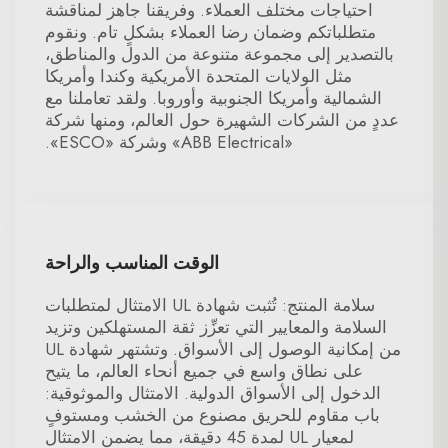
احتياجات مختلف العملاء. وفريقنا جاهز لمناقشة
متطلباتكم وضمان رضا العملاء بشكلٍ تام. ونقوم
بالتصدير إلى مجموعة متنوعة من الدول والمناطق،
مثل الولايات المتحدة الأمريكية وكندا وأمريكا
الشمالية وأمريكا الجنوبية وأوروبا. ولقد تعاملنا مع
عددٍ من الشركات الشهيرة حول العالم، ومنها شركة
«ABB Electrical» وشركة «ESCO».
الوقت المناسب والراحة
سلامة المنتج: تُثبت شهادة UL الامتثال لمتطلبات
السلامة والمعايير التي تعزِّز ثقة المستهلكين وتزيد
من إمكانية الوصول إلى الأسواق. وتشتهر شهادة UL
على نطاق واسع في جميع أنحاء العالم، ما يتيح
الدخول إلى الأسواق الدولية. الامتثال والموثوقية:
باب مقاوم للحريق مصنوع من الخشب ومستوفٍ
لمعيار UL لمدة 45 دقيقة، مما يضمن الامتثال