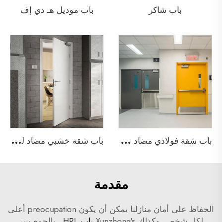
باب شاكر
باب موديل هـ دي إف
ب
اب شقة فولاذي مضاد للحريق
ب
اب شقة خشبي مضاد للحريق
مقدمة
الحفاظ على أمان منازلنا يمكن أن يكون preocupation أعلى
لكل شخص، وكذلك Xunzhong's
باب HPL
. بالجمع بين