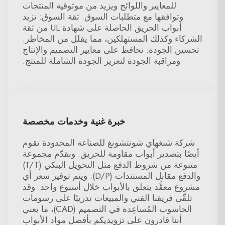
للمعايير واللوائح ويزيد من موثوقية المنتجات
وتوافقها مع متطلبات السوق. ثقة السوق: تزيد
أبواب الحريق الحاصلة على شهادة UL من ثقة
الشركاء وكذلك المستهلكين، مما يقلل من المخاطر.
تحسين الجودة: تحافظ على معايير التصميم والإنتاج
ومراقبة الجودة لتعزيز الجودة الشاملة للمنتج.
خبرة غنية وخدمات مخصصة
شركة شنغهاي شونتشونغ للصناعة المحدودة تقوم
أيضًا بتصدير أبواب مقاومة للحريق. ونقدّم مجموعة
متنوعة من شروط الدفع مثل التحويل البنكي (T/T)
والدفع مقابل المستندات (D/P). ويتم توفير سعر أي
مشروع معقَّد يتعلق بالأبواب خلال أسبوع واحد. وقد
تلقّى فريقنا الفني والمبيعات تدريبًا على رسومات
الحاسوب المُساعِدة في التصميم (CAD)، ما يعني
أننا قادرون على تزويديكم بأفضل مواد الأبواب