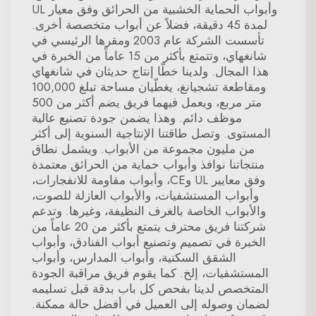
وأبواب الحماية الخشبية من الحرائق وفق معيار UL
لمدة 45 دقيقة، فضلاً عن أبواب متخصصة أخرى.
تأسست الشركة عام 2003 ومقرها الرئيسي في
شانغهاي، وتتمتع بأكثر من 15 عاماً من الخبرة في
هذا المجال. ولدينا خطّا إنتاج حديثان في شانغهاي
ومقاطعة تشجيانغ، يغطّيان مساحة تبلغ 100,000
متر مربع، ويعمل فيهما فريق يضم أكثر من 500
موظف دائم. وهذا يضمن جودة تصنيع عالية
المستوى. وتصل طاقتنا الإنتاجية السنوية إلى أكثر
من مليون مجموعة من الأبواب. ويشمل نطاق
منتجاتنا نوافذ وأبواب حماية من الحرائق معتمدة
وفق معايير UL وCE، وأبواب مقاومة للانفجارات،
وأبواب المستشفيات، والأبواب العازلة للصوت،
والأبواب الخاصة بالغرف النظيفة، وغيرها. وتدعم
شركتنا فريق محترف يتمتع بأكثر من 20 عاماً من
الخبرة في تصميم وتصنيع أبواب الفنادق، وأبواب
الشقق السكنية، وأبواب المدارس، وأبواب
المستشفيات، إلخ. كما يقوم فريق مراقبة الجودة
المتخصص لدينا بفحص كل باب بدقة قبل تسليمه
لضمان وصوله إلى العميل في أفضل حالة ممكنة.