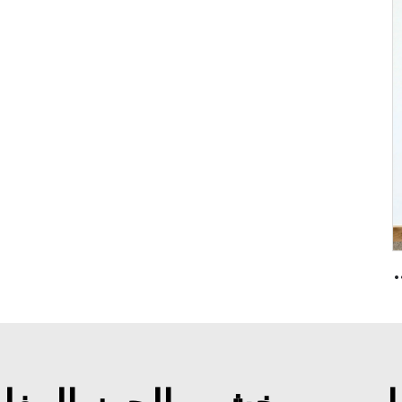
 متساوي مع شهادة UL لمبنى فندق