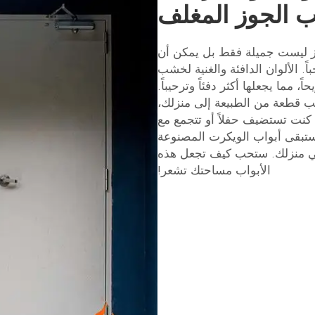
 الجوز المغلف
 ليست جميلة فقط بل يمكن أن
ً. الألوان الدافئة والغنية لخشب
، مما يجعلها أكثر دفئاً وترحيباً.
ب قطعة من الطبيعة إلى منزلك،
نت تستضيف حفلاً أو تتجمع مع
ستبقى أبواب الويكرت المصنوعة
 في منزلك. ستحب كيف تجعل هذه
الأبواب مساحتك تشعر!