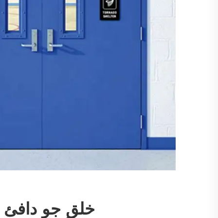
خلق جو دافئ و