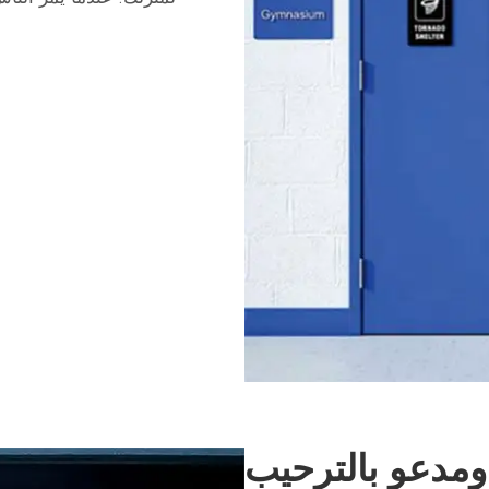
مدعو بالترحيب