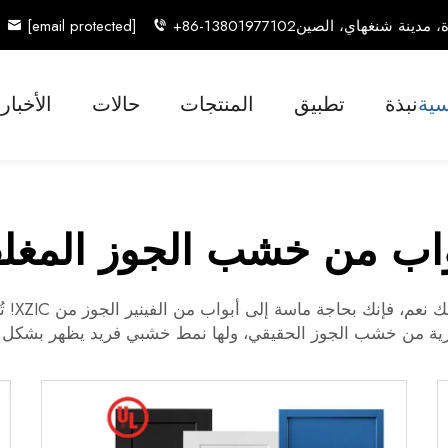
[email protected]
+86-13801977102
سية
نبذة
تطبيق
المنتجات
حالات
الأخبار
واب من خشب الجوز المغل
هل تريد
ارية من خشب الجوز الحقيقي، ولها نمط خشبي فريد يظهر بشكل