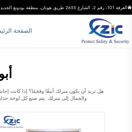
الغرفة 101، رقم 2، الشارع 2655 طريق هونان، منطقة بودونغ الجديدة، مدينة شنغهاي، الصين
الصفحة الرئي
أب
والجمال إلى منزلك. يتم صنع كل لوحة جد