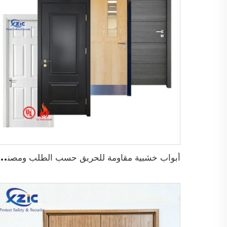
أ
بواب خشبية مقاومة للحريق حسب الطلب ومصنفة من قبل UL لأ