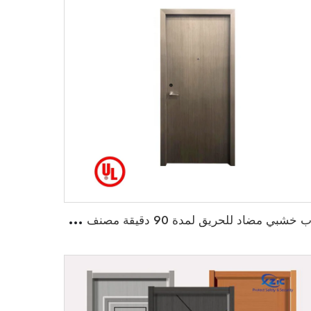
ب
اب خشبي مضاد للحريق لمدة 90 دقيقة مصنف من قبل UL للاستخدام في المنازل والمدارس والفنادق والجامعات