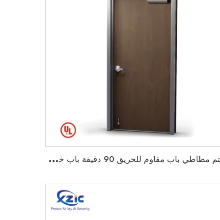
خ
تم مطاطي باب مقاوم للحريق 90 دقيقة باب خشبي مقاوم للحريق مع إطار حديدي