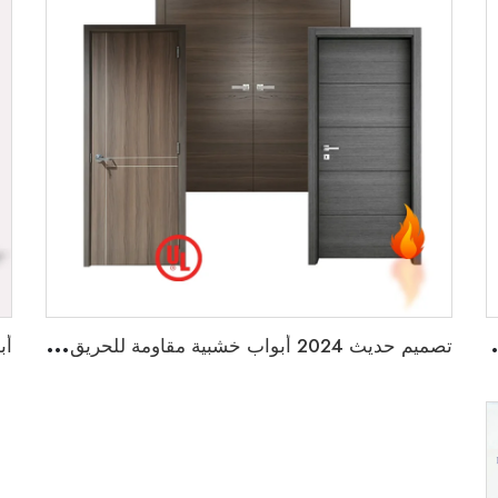
بواب المستشفيات التجارية
ت
صميم حديث 2024 أبواب خشبية مقاومة للحريق لمدة 20 دقيقة لأبواب المنازل