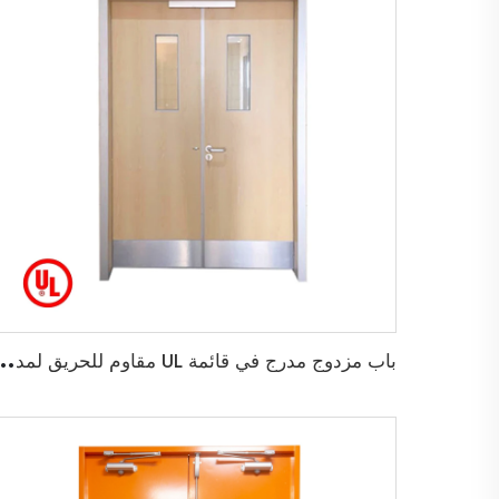
ب
اب مزدوج مدرج في قائمة UL مقاوم للحريق لمدة 45 دقيقة لباب خروج خ