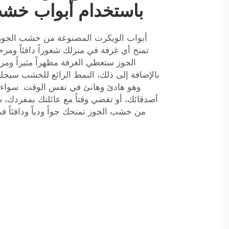
باستخدام أبواب خشب
أبواب الويكرت المصنوعة من خشب الجوز
تمنح أي غرفة في منزلك شعوراً دافئاً ومرحبا
الجوز ستعطي الغرفة مظهراً مثيراً ومريحاً
بالإضافة إلى ذلك، النمط الرائع للخشب سيجل
وهو هادئ وهانئ في نفس الوقت. سواء ك
أصدقائك، أو تقضي وقتاً مع عائلتك بمفردك، 
من خشب الجوز تمنحك جواً ودياً ودافئاً