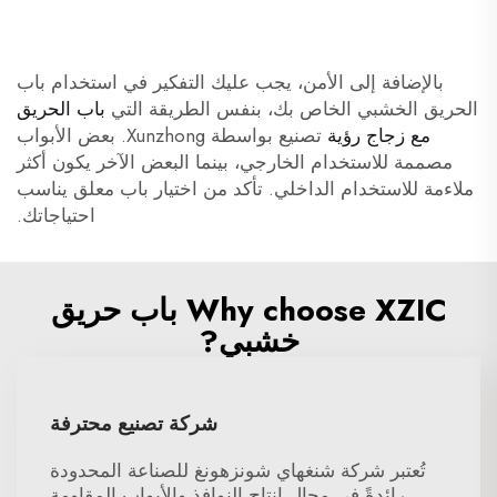
بالإضافة إلى الأمن، يجب عليك التفكير في استخدام باب
الحريق الخشبي الخاص بك، بنفس الطريقة التي
باب الحريق
مع زجاج رؤية
تصنيع بواسطة Xunzhong. بعض الأبواب
مصممة للاستخدام الخارجي، بينما البعض الآخر يكون أكثر
ملاءمة للاستخدام الداخلي. تأكد من اختيار باب معلق يناسب
احتياجاتك.
Why choose XZIC باب حريق
خشبي?
شركة تصنيع محترفة
تُعتبر شركة شنغهاي شونزهونغ للصناعة المحدودة
رائدةً في مجال إنتاج النوافذ والأبواب المقاومة