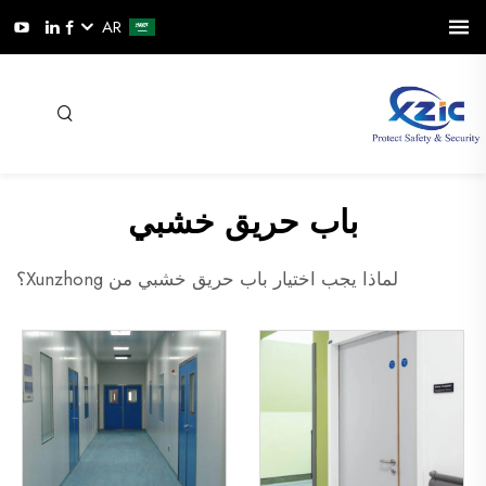
AR
باب حريق خشبي
لماذا يجب اختيار باب حريق خشبي من Xunzhong؟