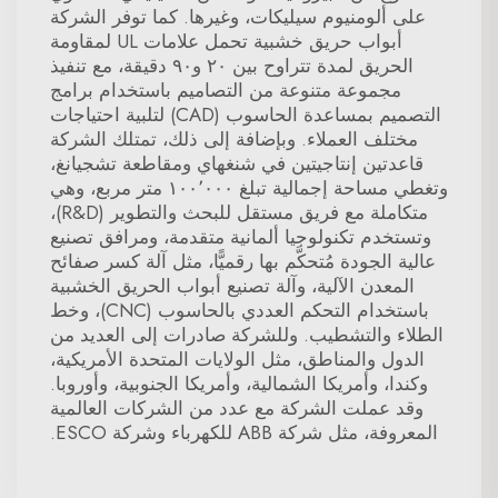
على ألومنيوم سيليكات، وغيرها. كما توفر الشركة
أبواب حريق خشبية تحمل علامات UL لمقاومة
الحريق لمدة تتراوح بين ٢٠ و٩٠ دقيقة، مع تنفيذ
مجموعة متنوعة من التصاميم باستخدام برامج
التصميم بمساعدة الحاسوب (CAD) لتلبية احتياجات
مختلف العملاء. وبإضافة إلى ذلك، تمتلك الشركة
قاعدتين إنتاجيتين في شنغهاي ومقاطعة تشجيانغ،
وتغطي مساحة إجمالية تبلغ ١٠٠٬٠٠٠ متر مربع، وهي
متكاملة مع فريق مستقل للبحث والتطوير (R&D)،
وتستخدم تكنولوجيا ألمانية متقدمة، ومرافق تصنيع
عالية الجودة مُتحكَّم بها رقميًّا، مثل آلة كسر صفائح
المعدن الآلية، وآلة تصنيع أبواب الحريق الخشبية
باستخدام التحكم العددي بالحاسوب (CNC)، وخط
الطلاء والتشطيب. وللشركة صادرات إلى العديد من
الدول والمناطق، مثل الولايات المتحدة الأمريكية،
وكندا، وأمريكا الشمالية، وأمريكا الجنوبية، وأوروبا.
وقد عملت الشركة مع عدد من الشركات العالمية
المعروفة، مثل شركة ABB للكهرباء وشركة ESCO.