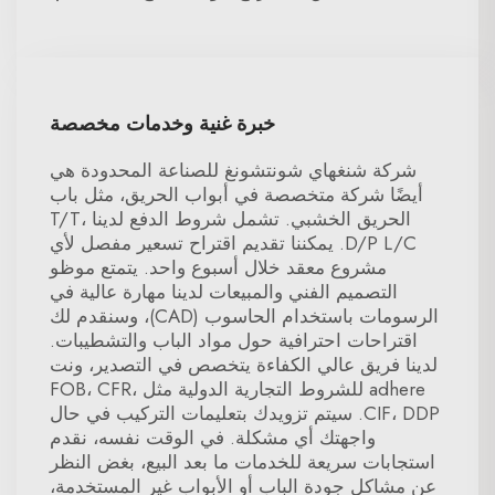
خبرة غنية وخدمات مخصصة
شركة شنغهاي شونتشونغ للصناعة المحدودة هي
أيضًا شركة متخصصة في أبواب الحريق، مثل باب
الحريق الخشبي. تشمل شروط الدفع لدينا T/T،
D/P L/C. يمكننا تقديم اقتراح تسعير مفصل لأي
مشروع معقد خلال أسبوع واحد. يتمتع موظو
التصميم الفني والمبيعات لدينا مهارة عالية في
الرسومات باستخدام الحاسوب (CAD)، وسنقدم لك
اقتراحات احترافية حول مواد الباب والتشطيبات.
لدينا فريق عالي الكفاءة يتخصص في التصدير، ونت
adhere للشروط التجارية الدولية مثل FOB، CFR،
CIF، DDP. سيتم تزويدك بتعليمات التركيب في حال
واجهتك أي مشكلة. في الوقت نفسه، نقدم
استجابات سريعة للخدمات ما بعد البيع، بغض النظر
عن مشاكل جودة الباب أو الأبواب غير المستخدمة،