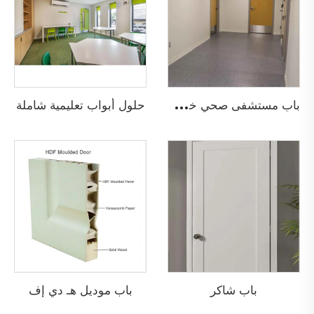
ب
اب مستشفى صحي خشبي مضاد للحريق
حلول أبواب تعليمية شاملة
باب شاكر
باب موديل هـ دي إف