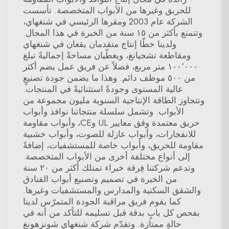
للحريق وغيرها من الأبواب المتخصصة. تأسست
الشركة عام 2003 ومقرها الرئيسي في شنغهاي،
وتتمتع بأكثر من ١٥ سنة من الخبرة في هذا المجال.
ولدينا خطّا إنتاج متقدمان يقعان في شنغهاي
ومقاطعة تشجيانغ، ويغطّيان مساحةً إجماليةً تبلغ
١٠٠٬٠٠٠ متر مربع، فضلاً عن فريق عمل يضم أكثر
من ٥٠٠ موظف دائم. وهذا ما يضمن جودة تصنيعٍ
عالية المستوى وجودةً استثنائيةً في المنتجات.
وتتجاوز الطاقة الإنتاجية السنوية مليون مجموعة من
الأبواب. وتشمل سلسلة منتجاتنا نوافذ وأبواب
حريق معتمدة وفق معايير UL وCE، وأبواب مقاومة
للانفجارات، وأبواب عازلة للصوت، وأبواب خشبية
مقاومة للحريق، وأبواب خاصة للمستشفيات، إضافةً
إلى أنواع مختلفة أخرى من الأبواب المتخصصة.
وتدعم شركتنا فِرقة خبراء تمتلك أكثر من ٢٠ سنة
من الخبرة في تصميم وتصنيع أبواب الفنادق
والشقق السكنية والمدارس والمستشفيات وغيرها.
كما يقوم فريق مراقبة الجودة المتمرّس لدينا
بفحص كل بابٍ بدقة قبل تسليمه للتأكد من أنه في
حالةٍ ممتازة. وتقدّم شركة شنغهاي شونزهونغ