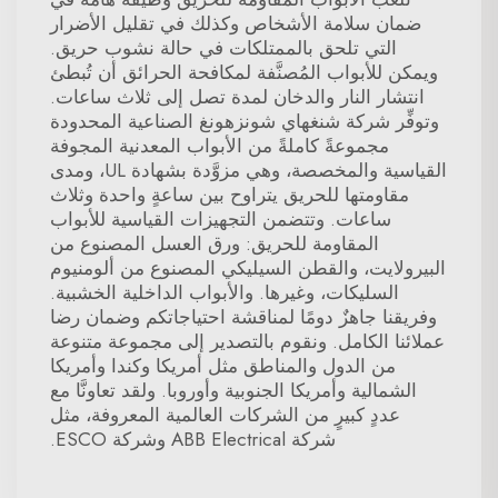
ضمان سلامة الأشخاص وكذلك في تقليل الأضرار
التي تلحق بالممتلكات في حالة نشوب حريق.
ويمكن للأبواب المُصنَّفة لمكافحة الحرائق أن تُبطئ
انتشار النار والدخان لمدة تصل إلى ثلاث ساعات.
وتوفِّر شركة شنغهاي شونزهونغ الصناعية المحدودة
مجموعةً كاملةً من الأبواب المعدنية المجوفة
القياسية والمخصصة، وهي مزوَّدة بشهادة UL، ومدى
مقاومتها للحريق يتراوح بين ساعةٍ واحدة وثلاث
ساعات. وتتضمن التجهيزات القياسية للأبواب
المقاومة للحريق: ورق العسل المصنوع من
البيرولايت، والقطن السيليكي المصنوع من ألومنيوم
السليكات، وغيرها. والأبواب الداخلية الخشبية.
وفريقنا جاهزٌ دومًا لمناقشة احتياجاتكم وضمان رضا
عملائنا الكامل. ونقوم بالتصدير إلى مجموعة متنوعة
من الدول والمناطق مثل أمريكا وكندا وأمريكا
الشمالية وأمريكا الجنوبية وأوروبا. ولقد تعاونَّا مع
عددٍ كبيرٍ من الشركات العالمية المعروفة، مثل
شركة ABB Electrical وشركة ESCO.