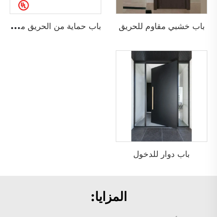
ب
اب حماية من الحريق مصنوع من الفولاذ بمدة مقاومة 3 ساعات، أبواب مخارج أمان معدنية لمبانٍ تجارية ومستشفيات
باب خشبي مقاوم للحريق
باب دوار للدخول
المزايا: