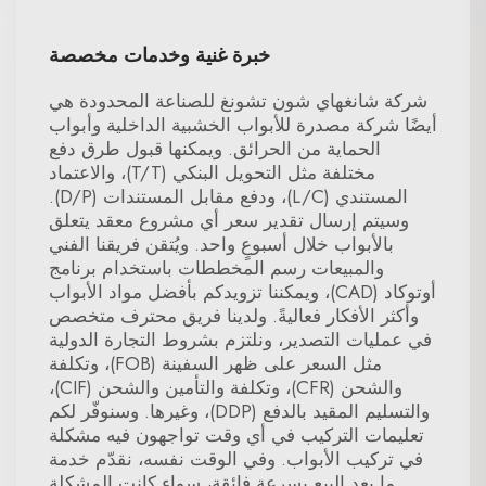
خبرة غنية وخدمات مخصصة
شركة شانغهاي شون تشونغ للصناعة المحدودة هي
أيضًا شركة مصدرة للأبواب الخشبية الداخلية وأبواب
الحماية من الحرائق. ويمكنها قبول طرق دفع
مختلفة مثل التحويل البنكي (T/T)، والاعتماد
المستندي (L/C)، ودفع مقابل المستندات (D/P).
وسيتم إرسال تقدير سعر أي مشروع معقد يتعلق
بالأبواب خلال أسبوعٍ واحد. ويُتقن فريقنا الفني
والمبيعات رسم المخططات باستخدام برنامج
أوتوكاد (CAD)، ويمكننا تزويدكم بأفضل مواد الأبواب
وأكثر الأفكار فعاليةً. ولدينا فريق محترف متخصص
في عمليات التصدير، ونلتزم بشروط التجارة الدولية
مثل السعر على ظهر السفينة (FOB)، وتكلفة
والشحن (CFR)، وتكلفة والتأمين والشحن (CIF)،
والتسليم المقيد بالدفع (DDP)، وغيرها. وسنوفّر لكم
تعليمات التركيب في أي وقت تواجهون فيه مشكلة
في تركيب الأبواب. وفي الوقت نفسه، نقدّم خدمة
ما بعد البيع بسرعة فائقة، سواء كانت المشكلة