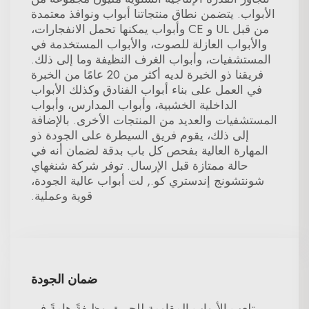
الأبواب. يتضمن نطاق منتجاتنا أبواب ونوافذ معتمدة
من قبل UL و CE وأبواب يمكنها تحمل الانفجارات،
والأبواب العازلة للصوت، والأبواب المستخدمة في
المستشفيات، وأبواب الغرف النظيفة وما إلى ذلك.
فريقنا ذو الخبرة لديه أكثر من 20 عامًا من الخبرة
في العمل على بناء أبواب الفنادق وكذلك الأبواب
الداخلية الخشبية، وأبواب المدارس، وأبواب
المستشفيات والعديد من المنتجات الأخرى. بالإضافة
إلى ذلك، يقوم فريق السيطرة على الجودة ذو
المهارة العالية بفحص كل باب بدقة لضمان أنه في
حالة ممتازة قبل الإرسال. توفر شركة شنغهاي
شونتشونج إندستري كو., لت أبواب عالية الجودة،
قوية وعملية.
ضمان الجودة
تلعب الأبواب المقاومة للحريق وظيفةً هامةً في