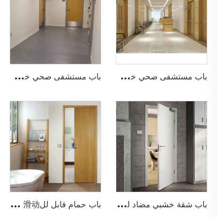
ب
اب مستشفى صحي خشبي
ب
اب مستشفى صحي خشبي مضاد للحريق
ب
اب شقة خشبي مضاد للحريق
ب
اب حمام قابل لل滑动 من الخشب - باب جيب