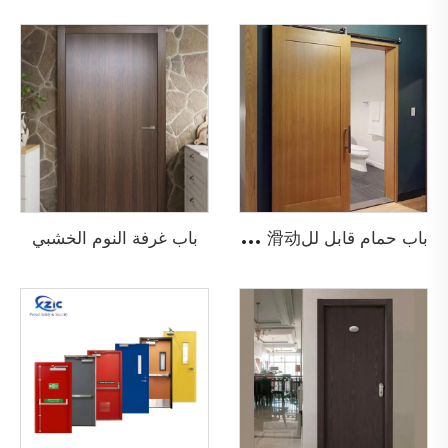
ب
اب حمام قابل لل滑动 من الخشب بنمط الباب المزراعي
باب غرفة النوم الخشبي