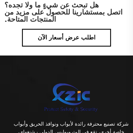
هل تبحث عن شيءٍ ما ولا تجده؟
اتصل بمستشارينا للحصول على مزيد من
المنتجات المتاحة.
اطلب عرض أسعار الآن
شركة تصنيع محترفة رائدة لأبواب ونوافذ الحريق وأبواب
خاصة أخرى، تقع في المتروبوليس الدولي - شنغهاي،