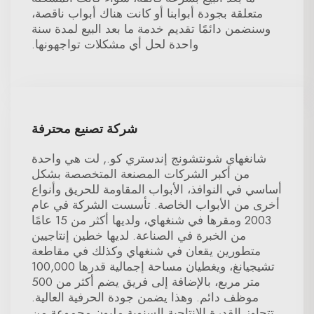
متعلقة بجودة أبوابنا أو كانت هناك أبواب ناقصة،
وسنضمن دائمًا تقديم خدمة ما بعد البيع لمدة سنة
واحدة لحل أي مشكلات تواجهونها.
شركة تصنيع محترفة
شانغهاي شونتشونج إندستري كو., لت هي واحدة
من أكبر الشركات المصنعة المتخصصة بشكل
أساسي في النوافذ، الأبواب المقاومة للحريق وأنواع
أخرى من الأبواب الخاصة. تأسست الشركة في عام
2003 ومقرها في شنغهاي، ولديها أكثر من 15 عامًا
من الخبرة في الصناعة. لديها خطين إنتاجيين
متطورين يقعان في شنغهاي وكذلك في مقاطعة
تشيجيانغ، ويغطيان مساحة إجمالية قدرها 100,000
متر مربع، بالإضافة إلى فريق يضم أكثر من 500
موظف دائم. وهذا يضمن جودة الحرفية العالية.
تتجاوز القدرة الإنتاجية السنوية مليون مجموعة من