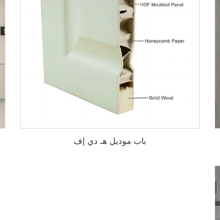
باب موديل هـ دي إف