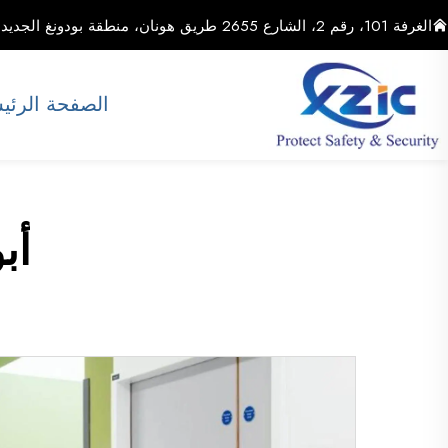
الغرفة 101، رقم 2، الشارع 2655 طريق هونان، منطقة بودونغ الجديدة، مدينة شنغهاي، الصين
الصفحة الرئي
أب