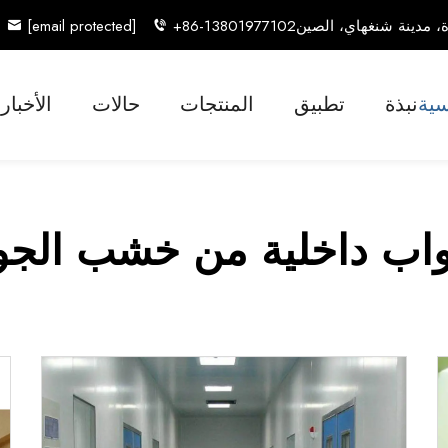
[email protected]
+86-13801977102
سية
نبذة
تطبيق
المنتجات
حالات
الأخبار
واب داخلية من خشب الجو