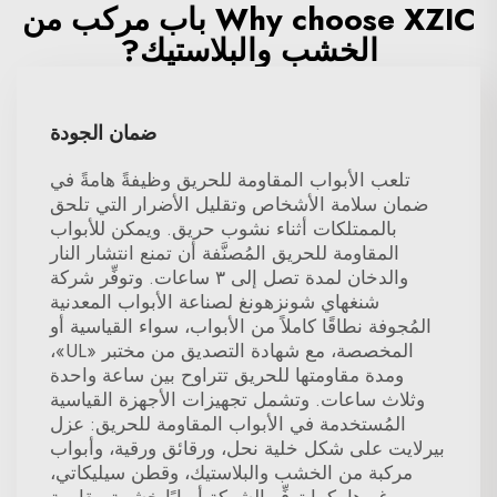
Why choose XZIC باب مركب من
الخشب والبلاستيك?
ضمان الجودة
تلعب الأبواب المقاومة للحريق وظيفةً هامةً في
ضمان سلامة الأشخاص وتقليل الأضرار التي تلحق
بالممتلكات أثناء نشوب حريق. ويمكن للأبواب
المقاومة للحريق المُصنَّفة أن تمنع انتشار النار
والدخان لمدة تصل إلى ٣ ساعات. وتوفِّر شركة
شنغهاي شونزهونغ لصناعة الأبواب المعدنية
المُجوفة نطاقًا كاملاً من الأبواب، سواء القياسية أو
المخصصة، مع شهادة التصديق من مختبر «UL»،
ومدة مقاومتها للحريق تتراوح بين ساعة واحدة
وثلاث ساعات. وتشمل تجهيزات الأجهزة القياسية
المُستخدمة في الأبواب المقاومة للحريق: عزل
بيرلايت على شكل خلية نحل، ورقائق ورقية، وأبواب
مركبة من الخشب والبلاستيك، وقطن سيليكاتي،