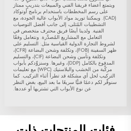
ويتمتع أعضاء فريقنا الفني والمبيعات بتدريبٍ ممتاز
على رسم المخططات باستخدام برنامج أوتوكاد
(CAD). ويمكننا توريد مواد الأبواب عالية الجودة، مع
التشطيبات المُثلى، إلى جانب أفضل التوصيات
الفنية. ولدينا أيضًا فريق محترف متخصص في
التعامل مع المشاريع المُصدَّرة. ونتعامل وفقًا
لشروط التجارة الدولية القياسية مثل: التسليم على
ظهر السفينة (FOB)، وتكلفة وشحن البضاعة (CFR)،
وتكلفة وتأمين وشحن البضاعة (CIF)، والتسليم
المدفوع بالكامل (DDP)، وغيرها. وسنزوِّدكم بأبواب
مركَّبة من الخشب والبلاستيك (WPC) مع تعليمات
التركيب لحل أي مشكلة قد تطرأ أثناء التركيب. كما
سنوفِّر لكم دعمًا فنيًّا سريعًا ما بعد البيع، بغض النظر
عن نوع الأبواب التي تشتريها أو عددها.
فئات المنتجات ذات