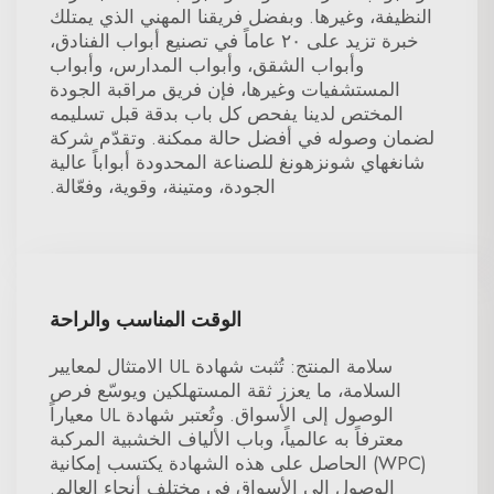
النظيفة، وغيرها. وبفضل فريقنا المهني الذي يمتلك
خبرة تزيد على ٢٠ عاماً في تصنيع أبواب الفنادق،
وأبواب الشقق، وأبواب المدارس، وأبواب
المستشفيات وغيرها، فإن فريق مراقبة الجودة
المختص لدينا يفحص كل باب بدقة قبل تسليمه
لضمان وصوله في أفضل حالة ممكنة. وتقدّم شركة
شانغهاي شونزهونغ للصناعة المحدودة أبواباً عالية
الجودة، ومتينة، وقوية، وفعّالة.
الوقت المناسب والراحة
سلامة المنتج: تُثبت شهادة UL الامتثال لمعايير
السلامة، ما يعزز ثقة المستهلكين ويوسّع فرص
الوصول إلى الأسواق. وتُعتبر شهادة UL معياراً
معترفاً به عالمياً، وباب الألياف الخشبية المركبة
(WPC) الحاصل على هذه الشهادة يكتسب إمكانية
الوصول إلى الأسواق في مختلف أنحاء العالم.