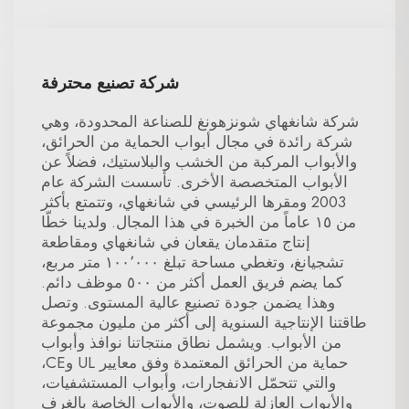
شركة تصنيع محترفة
شركة شانغهاي شونزهونغ للصناعة المحدودة، وهي
شركة رائدة في مجال أبواب الحماية من الحرائق،
والأبواب المركبة من الخشب والبلاستيك، فضلاً عن
الأبواب المتخصصة الأخرى. تأسست الشركة عام
2003 ومقرها الرئيسي في شانغهاي، وتتمتع بأكثر
من ١٥ عاماً من الخبرة في هذا المجال. ولدينا خطّا
إنتاج متقدمان يقعان في شانغهاي ومقاطعة
تشجيانغ، وتغطي مساحة تبلغ ١٠٠٬٠٠٠ متر مربع،
كما يضم فريق العمل أكثر من ٥٠٠ موظف دائم.
وهذا يضمن جودة تصنيع عالية المستوى. وتصل
طاقتنا الإنتاجية السنوية إلى أكثر من مليون مجموعة
من الأبواب. ويشمل نطاق منتجاتنا نوافذ وأبواب
حماية من الحرائق المعتمدة وفق معايير UL وCE،
والتي تتحمّل الانفجارات، وأبواب المستشفيات،
والأبواب العازلة للصوت، والأبواب الخاصة بالغرف