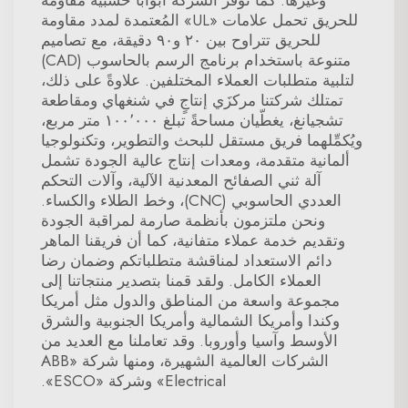
وغيرها. كما توفِّر الشركة أبوابًا خشبية مقاومة
للحريق تحمل علامات «UL» المُعتمدة لمدد مقاومة
للحريق تتراوح بين ٢٠ و٩٠ دقيقة، مع تصاميم
متنوعة باستخدام برنامج الرسم بالحاسوب (CAD)
لتلبية متطلبات العملاء المختلفين. علاوةً على ذلك،
تمتلك شركتنا مركزَي إنتاجٍ في شنغهاي ومقاطعة
تشجيانغ، يغطّيان مساحةً تبلغ ١٠٠٬٠٠٠ متر مربع،
ويُكمِّلهما فريق مستقل للبحث والتطوير، وتكنولوجيا
ألمانية متقدمة، ومعدات إنتاج عالية الجودة تشمل
آلة ثني الصفائح المعدنية الآلية، وآلات التحكم
العددي الحاسوبي (CNC)، وخط الطلاء والكساء.
ونحن ملتزمون بأنظمة صارمة لمراقبة الجودة
وتقديم خدمة عملاء متفانية، كما أن فريقنا الماهر
دائم الاستعداد لمناقشة متطلباتكم وضمان رضا
العملاء الكامل. ولقد قمنا بتصدير منتجاتنا إلى
مجموعة واسعة من المناطق والدول مثل أمريكا
وكندا وأمريكا الشمالية وأمريكا الجنوبية والشرق
الأوسط وآسيا وأوروبا. وقد تعاملنا مع العديد من
الشركات العالمية الشهيرة، ومنها شركة «ABB
Electrical» وشركة «ESCO».