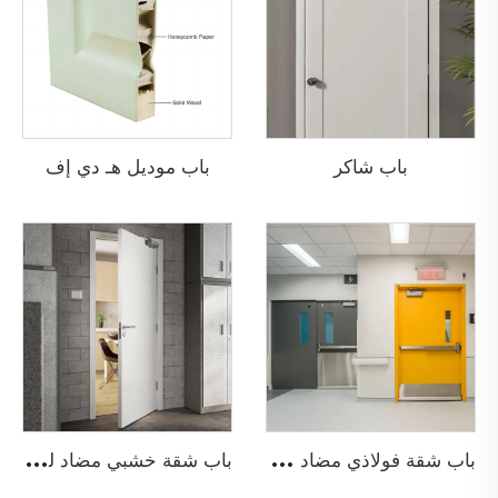
باب شاكر
باب موديل هـ دي إف
ب
اب شقة فولاذي مضاد للحريق
ب
اب شقة خشبي مضاد للحريق