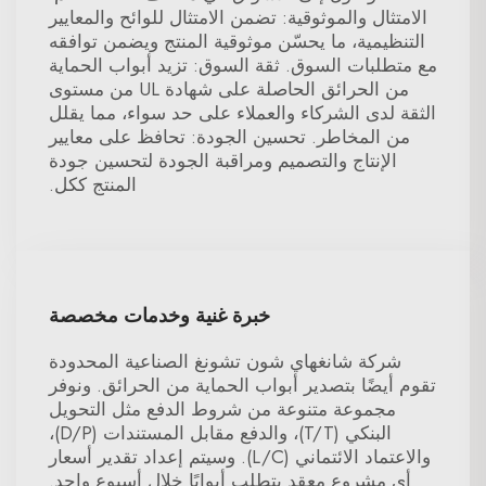
الامتثال والموثوقية: تضمن الامتثال للوائح والمعايير
التنظيمية، ما يحسّن موثوقية المنتج ويضمن توافقه
مع متطلبات السوق. ثقة السوق: تزيد أبواب الحماية
من الحرائق الحاصلة على شهادة UL من مستوى
الثقة لدى الشركاء والعملاء على حد سواء، مما يقلل
من المخاطر. تحسين الجودة: تحافظ على معايير
الإنتاج والتصميم ومراقبة الجودة لتحسين جودة
المنتج ككل.
خبرة غنية وخدمات مخصصة
شركة شانغهاي شون تشونغ الصناعية المحدودة
تقوم أيضًا بتصدير أبواب الحماية من الحرائق. ونوفر
مجموعة متنوعة من شروط الدفع مثل التحويل
البنكي (T/T)، والدفع مقابل المستندات (D/P)،
والاعتماد الائتماني (L/C). وسيتم إعداد تقدير أسعار
أي مشروع معقد يتطلب أبوابًا خلال أسبوعٍ واحد.