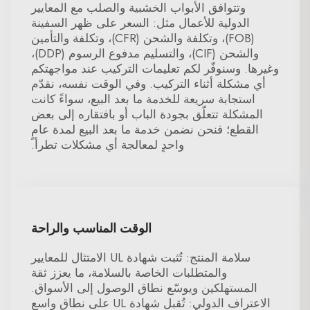
وتتوافق الأبواب الخشبية والصلب مع المعايير
الدولية للأعمال مثل: السعر على ظهر السفينة
(FOB)، وتكلفة والشحن (CFR)، وتكلفة والتأمين
والشحن (CIF)، والتسليم مدفوع الرسوم (DDP)،
وغيرها. وسنوفّر لكم تعليمات التركيب عند مواجهتكم
أي مشكلة أثناء التركيب. وفي الوقت نفسه، نقدّم
استجابة سريعة للخدمة ما بعد البيع، سواءً كانت
المشكلة تتعلّق بجودة الباب أو بافتقاره إلى بعض
القطع؛ فنحن نضمن خدمة ما بعد البيع لمدة عامٍ
واحدٍ لمعالجة أي مشكلات تطرأ.
الوقت المناسب والراحة
سلامة المنتج: تُثبت شهادة UL الامتثال للمعايير
والمتطلبات الخاصة بالسلامة، ما يعزز ثقة
المستهلكين ويوسّع نطاق الوصول إلى الأسواق.
الاعتراف الدولي: تُقبل شهادة UL على نطاق واسع