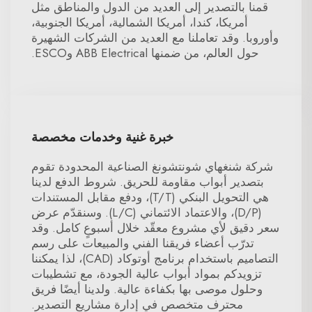
قمنا بالتصدير إلى العديد من الدول والمناطق مثل
أمريكا، كندا، أمريكا الشمالية، أمريكا الجنوبية،
وأوروبا. وقد تعاملنا مع العديد من الشركات الشهيرة
حول العالم، من ضمنها ABB Electrical وESCO.
خبرة غنية وخدمات مخصصة
شركة شنغهاي شونتشونغ الصناعية المحدودة تقوم
بتصدير أبواب مقاومة للحريق. شروط الدفع لدينا
هي التحويل البنكي (T/T)، ودفع مقابل المستندات
(D/P)، والاعتماد الائتماني (L/C). وسنقدّم عرض
سعر دقيق لأي مشروع معقّد خلال أسبوعٍ كامل. وقد
تدرّب أعضاء فريقنا الفني والمبيعات على رسم
التصاميم باستخدام برنامج أوتوكاد (CAD)، لذا يمكننا
تزويدكم بمواد أبواب عالية الجودة، مع تشطيبات
وحلول موصى بها بكفاءة عالية. ولدينا أيضًا فريق
محترف متخصص في إدارة مشاريع التصدير.