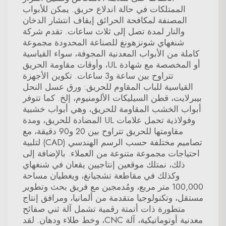
الممتلكات في حالة اندلاع حريق. يمكن للأبواب
المصنفة لمكافحة الحرائق إيقاف انتشار الدخان
والنار لمدة تصل إلى ثلاث ساعات. تقدم شركة
شنغهاي شونزهونغ للصناعة المحدودة مجموعة
كاملة من الأبواب المعدنية المجوفة، سواء القياسية
أو المخصصة مع شهادة UL، وأوقات مقاومة الحريق
تتراوح بين ساعة و3 ساعات. تكوين الأجهزة
القياسية للباب المقاوم للحريق: ورق عسل النحل
بيبرلايت، قطن السيليكات الألومنيوم، إلخ. كما تتوفر
أبواب الخشب المقاومة للحريق، وهي أبواب خشبية
وفولاذية تحمل علامات UL المضادة للحريق، ومدة
مقاومتها للحريق تتراوح بين 20 و90 دقيقة، مع
تصاميم مختلفة حسب الرسم الهندسي (CAD) لتلبية
احتياجات مجموعة متنوعة من العملاء. بالإضافة إلى
ذلك، نمتلك موقعين إنتاجيين يقعان في شنغهاي
وكذلك في مقاطعة تشجيانغ، ويغطيان مساحة
100,000 متر مربع، ومُدمجين مع فريق بحث وتطوير
مستقل، وتكنولوجيا متقدمة من ألمانيا، ومرافق إنتاج
متطورة ذات أتمتة رقمية تشمل آلة ثني صفائح
معدنية أوتوماتيكية، آلة CNC، وخط طلاء ودهان. لقد