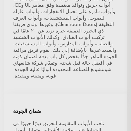
أبواب حريق ونوافذ معتمدة وفق معايير UL وCE،
وأبواب قادرة على تحمل الانفجارات، وأبواب عازلة
للصوت، وأبواب المستشفيات، وأبواب الغرف
النظيفة (Cleanroom Doors)، وغيرها. ولدى فريقنا
ذي الخبرة العميقة خبرة تزيد عن ٢٠ عامًا في
تركيب أبواب الفنادق، وكذلك الأبواب الخشبية
والصلب، وأبواب المدارس، وأبواب المستشفيات،
والعديد غيرها. بالإضافة إلى ذلك، يقوم فريق مراقبة
الجودة الماهر جدًّا بفحص كل باب بدقة لضمان كونه
في أفضل حالة قبل شحنه. وتقدّم شركة شانغهاي
شونتشونغ للصناعة المحدودة أبوابًا عالية الجودة،
قوية، ومتينة، ومفيدة.
ضمان الجودة
تلعب الأبواب المقاومة للحريق دورًا حيويًا في
الحفاظ على سلامة الأشخاص وتقليل أضرار