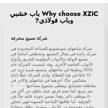
Why choose XZIC باب خشبي
وباب فولاذي?
شركة تصنيع محترفة
شركة شانغهاي شونتشونغ للصناعة المحدودة هي
شركة رائدة في مجال التصنيع، وتتخصّص أساسًا في
تصنيع النوافذ والأبواب المقاومة للحريق وأنواع
الأبواب الخاصة الأخرى. وقد تأسست الشركة عام
2003 ومقرّها في شانغهاي، وتتمتع بخبرة تزيد عن
15 عامًا في هذا القطاع. ولدى الشركة خطّا إنتاج
متقدّمَين جدًّا، أحدهما في شانغهاي والآخر في
مقاطعة تشجيانغ، ويغطّي مجموع مساحتها ١٠٠٬٠٠٠
متر مربع، كما تضم فريق عمل يتكوّن من أكثر من
٥٠٠ موظف دائم. وهذا يضمن جودة عالية جدًّا في
الحِرَفية. أما طاقتها الإنتاجية السنوية فهي تتجاوز
مليون مجموعة من الأبواب. ويشمل نطاق منتجاتنا