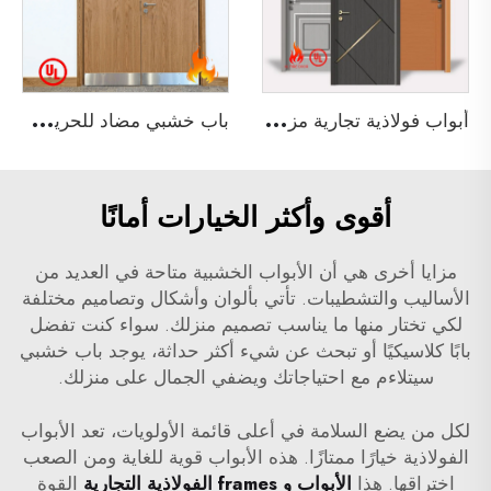
أ
بواب فولاذية تجارية مزدوجة وفردية مقاومة للحريق لمدة 3 ساعات ومصنفة من قبل UL لأبواب المجتمعات
ب
اب خشبي مضاد للحريق لمدة 90 دقيقة غير متساوي مع شهادة UL لمبنى فندق
أقوى وأكثر الخيارات أمانًا
مزايا أخرى هي أن الأبواب الخشبية متاحة في العديد من
الأساليب والتشطيبات. تأتي بألوان وأشكال وتصاميم مختلفة
لكي تختار منها ما يناسب تصميم منزلك. سواء كنت تفضل
بابًا كلاسيكيًا أو تبحث عن شيء أكثر حداثة، يوجد باب خشبي
سيتلاءم مع احتياجاتك ويضفي الجمال على منزلك.
لكل من يضع السلامة في أعلى قائمة الأولويات، تعد الأبواب
الفولاذية خيارًا ممتازًا. هذه الأبواب قوية للغاية ومن الصعب
اختراقها. هذا
الأبواب و frames الفولاذية التجارية
القوة