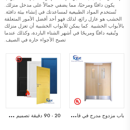
يكون دافئًا ومرحبًا، مما يضفي جمالاً على مدخل منزلك.
تُستخدم المواد الطبيعية لمساعدتك في إنشاء بيئة دافئة.
الخشب هو عازل رائع، لذلك فهو أحد أفضل الأمور المتعلقة
بالأبواب الخشبية. كما يمكن للأبواب الخشبية أن تعزل منزلك
وتُبقيه دافئًا ومريحًا في أشهر الشتاء الباردة، وكذلك عندما
تصبح الأجواء حارة في الصيف.
ب
اب مزدوج مدرج في قائمة UL مقاوم للحريق لمدة 45 دقيقة لباب خروج خشبي لمدرسة، شقة، فندق، أو مبنى مكتبي
2
0 - 90 دقيقة تصميم شاكر ثنائي الأبواب الخشبية المقاومة للحريق باب خشبي مقاوم للحريق مع إطار قابل للتفكيك وابواب داخلية من نوع Barn