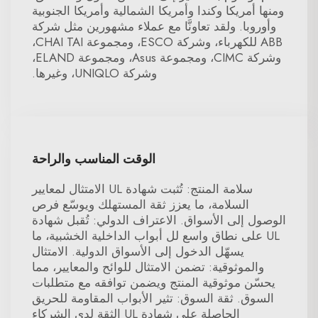
ومنها أمريكا وكندا وأمريكا الشمالية وأمريكا الجنوبية
وأوروبا. ولقد تعاونَّا مع عملاء مشهورين مثل شركة
ABB للكهرباء، وشركة ESCO، ومجموعة CHAI TAI،
وشركة CIMC، ومجموعة Asus، ومجموعة ELAND،
وشركة UNIQLO، وغيرها.
الوقت المناسب والراحة
سلامة المنتج: تُثبت شهادة UL الامتثال لمعايير
السلامة، ما يعزز ثقة المستهلك ويوسّع فرص
الوصول إلى الأسواق. الاعتراف الدولي: تُقبل شهادة
UL على نطاق واسع لل أبواب الداخلية الخشبية، ما
يسهّل الدخول إلى الأسواق الدولية. الامتثال
والموثوقية: تضمن الامتثال للوائح والمعايير، مما
يحسّن موثوقية المنتج ويضمن توافقه مع متطلبات
السوق. ثقة السوق: تثير الأبواب المقاومة للحريق
الحاصلة على شهادة UL الثقة لدى الشركاء