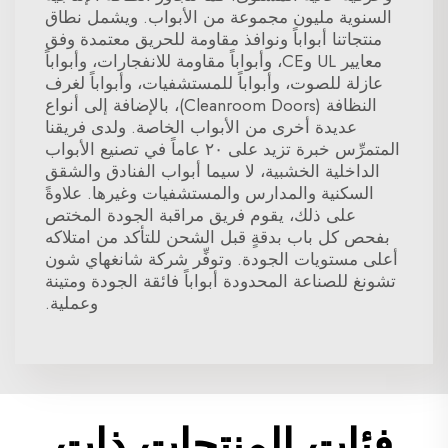
السنوية مليون مجموعة من الأبواب. ويشمل نطاق
منتجاتنا أبواباً ونوافذ مقاومة للحريق معتمدة وفق
معايير UL وCE، وأبواباً مقاومة للانفجارات، وأبواباً
عازلة للصوت، وأبواباً للمستشفيات، وأبواباً لغرف
النظافة (Cleanroom Doors)، بالإضافة إلى أنواع
عديدة أخرى من الأبواب الخاصة. ولدى فريقنا
المتمرِّس خبرة تزيد على ٢٠ عاماً في تصنيع الأبواب
الداخلية الخشبية، لا سيما أبواب الفنادق والشقق
السكنية والمدارس والمستشفيات وغيرها. علاوةً
على ذلك، يقوم فريق مراقبة الجودة المختص
بفحص كل باب بدقةٍ قبل الشحن للتأكد من امتلاكه
أعلى مستويات الجودة. وتوفِّر شركة شانغهاي شون
تشونغ للصناعة المحدودة أبواباً فائقة الجودة ومتينة
وعملية.
فئات المنتجات ذات