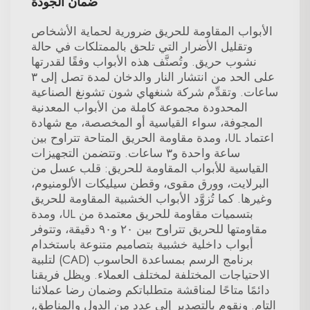
ضمان الجودة
الأبواب المقاومة للحريق ضرورية لحماية الأشخاص
وتقليل الأضرار التي تلحق بالممتلكات في حالة
نشوب حريق. وتُصنَّف هذه الأبواب وفقًا لقدرتها
على الحد من انتشار النار والدخان لمدة تصل إلى ٣
ساعات. وتقدِّم شركة شنغهاي شون تشونغ الصناعية
المحدودة مجموعة كاملة من الأبواب المعدنية
المجوفة، سواء القياسية أو المخصصة، مع شهادة
اعتماد UL، ومدة مقاومة الحريق المتاحة تتراوح بين
ساعة واحدة و٣ ساعات. وتتضمن التجهيزات
القياسية للأبواب المقاومة للحريق: قلب عسل من
البرلايت، وورق مقوى، وقطن سيليكات الألومنيوم،
وغيرها. كما تُزوَّد الأبواب الخشبية المقاومة للحريق
بتسميات مقاومة للحريق معتمدة من UL، ومدة
مقاومتها للحريق تتراوح بين ٢٠ و٩٠ دقيقة، وتتوفر
أبواب داخلية خشبية بتصاميم متنوعة باستخدام
برنامج الرسم بمساعدة الحاسوب (CAD) لتلبية
الاحتياجات المختلفة لمختلف العملاء. ويظل فريقنا
دائمًا متاحًا لمناقشة متطلباتكم وضمان رضا عملائنا
التام. ونقوم بالتصدير إلى عدد من الدول والمناطق،