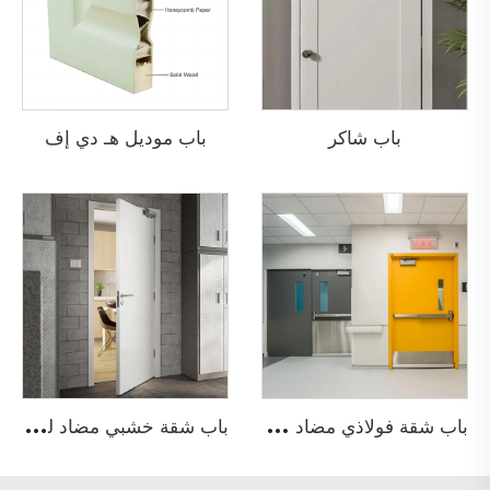
باب شاكر
باب موديل هـ دي إف
ب
اب شقة فولاذي مضاد للحريق
ب
اب شقة خشبي مضاد للحريق