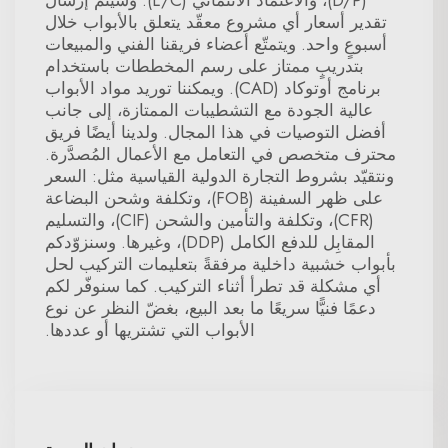
(D/P)، والاعتماد الائتماني (L/C). وسيتم إرسال
تقدير أسعار أي مشروع معقّد يتعلق بالأبواب خلال
أسبوعٍ واحد. ويتمتّع أعضاء فريقنا الفني والمبيعات
بتدريبٍ ممتاز على رسم المخططات باستخدام
برنامج أوتوكاد (CAD). ويمكننا توريد مواد الأبواب
عالية الجودة مع التشطيبات الممتازة، إلى جانب
أفضل التوصيات في هذا المجال. ولدينا أيضًا فريق
محترف متخصص في التعامل مع الأعمال المُصدَّرة.
ونتقيّد بشروط التجارة الدولية القياسية مثل: السعر
على ظهر السفينة (FOB)، وتكلفة وشحن البضاعة
(CFR)، وتكلفة والتأمين والشحن (CIF)، والتسليم
المقابِل للدفع الكامل (DDP)، وغيرها. وسنزوّدكم
بأبواب خشبية داخلية مرفقةً بتعليمات التركيب لحل
أي مشكلة قد تطرأ أثناء التركيب. كما سنوفّر لكم
دعمًا فنيًّا سريعًا ما بعد البيع، بغضّ النظر عن نوع
الأبواب التي تشتريها أو عددها.