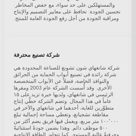
والمستهلكين على حد سواء، مع خفض المخاطر.
تحسين الجودة: تحافظ على معايير التصميم والإنتاج
ومراقبة الجودة من أجل رفع الجودة العامة للمنتج.
شركة تصنيع محترفة
شركة شانغهاي شون تشونغ للصناعة المحدودة هي
شركة رائدة في تصنيع أبواب الحماية من الحرائق
والنوافذ الخاصة، فضلاً عن الأبواب المتخصصة
الأخرى. وقد أُسست الشركة عام 2003 ومقرها
الرئيسي في شانغهاي، ولديها خبرة تزيد على ١٥
عاماً في هذا المجال. وتضم الشركة خطَّي إنتاج
متطوِّرين للغاية، أحدهما في شانغهاي والآخر في
مقاطعة تشجيانغ، وتغطي مساحة إجمالية تبلغ
١٠٠٬٠٠٠ متر مربع، ويعمل فيها فريق يضم أكثر من
٥٠٠ موظف دائم. وهذا يضمن جودةً استثنائيةً
وحرفيةً عالية المستوى. كما تتجاوز الطاقة الإنتاجية