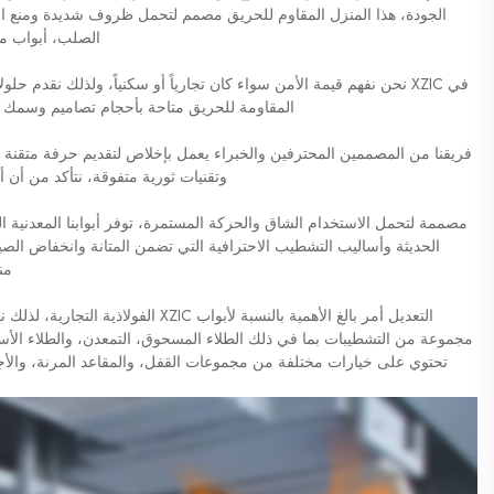
الصلب، أبواب مع
في XZIC نحن نفهم قيمة الأمن سواء كان تجارياً أو سكنياً، ولذلك نقدم ح
المقاومة للحريق متاحة بأحجام تصاميم وسمك م
فريقنا من المصممين المحترفين والخبراء يعمل بإخلاص لتقديم حرفة متقنة
وتقنيات ثورية متفوقة، نتأكد من أن أب
مصممة لتحمل الاستخدام الشاق والحركة المستمرة، توفر أبوابنا المعدنية التج
الحديثة وأساليب التشطيب الاحترافية التي تضمن المتانة وانخفاض الصيانة
من
التعديل أمر بالغ الأهمية بالنسبة لأبواب
مجموعة من التشطيبات بما في ذلك الطلاء المسحوق، التمعدن، والطلاء الأساس
تحتوي على خيارات مختلفة من مجموعات القفل، والمقاعد المرنة، والأجزا