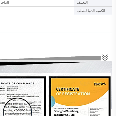
التغليف
الداخل: ورق PE، الخارج: عب
الكمية الدنيا للطلب