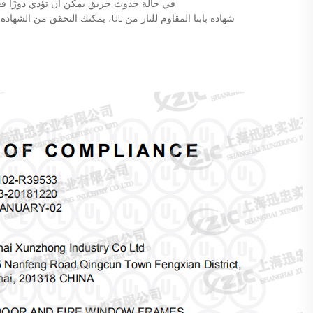
في حالة حدوث حريق يمكن أن تؤدي دورًا فعالً
شهادة بابنا المقاوم للنار من UL، يمكنك التحقق من الشهادة المقابلة بناءً على الرقم الموجود على موقع UL الرسمي