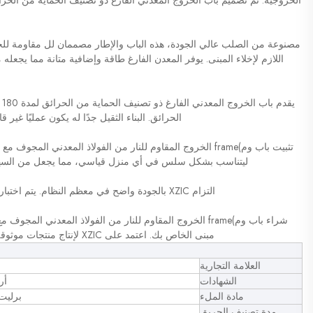
اللازم لإخلاء المبنى. يوفر المعدن الفارغ طاقة وإضافية متانة مما يجعله
الحرائق. البناء الثقيل جدًا له يكون عمليًا غير
ليتناسب بشكل سلس في أي منزل قياسي، مما يجعل من السهل تر
التزام XZIC بالجودة واضح في معظم النظام. يتم اختبار الإطار والباب بشدة ليلبي أكثر المتطلبات الحماية أهمية.
مبنى الخاص بك. اعتمد على XZIC لإنتاج منتجات موثوقة وعالية الجودة لتلبية احتياجات مشاريع البناء الخاصة بك
العلامة التجارية
الشهادات
أرقا
مادة الملء
برليت
مدة تصنيف الحريق