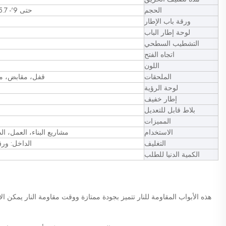
الحجم
حتى 9'- 5.7"*10'-2.2" قدم (الارتفاع) / 2888*3104 ملم (الارتفاع)
ورقة باب الإطار
لوحة إطار الباب
التشطيب السطحي
اتجاه الفتح
اللون
الملحقات
قفل، مقابض، م
لوحة الرؤية
إطار خفيف
بلاط قابل للتعديل
المميزات
الاستخدام
مشاريع البناء، العمل، ال
التغليف
الداخل: ورق PE، الخارج: عبوة مزدوجة من الكرتون ورُ
الكمية الدنيا للطلب