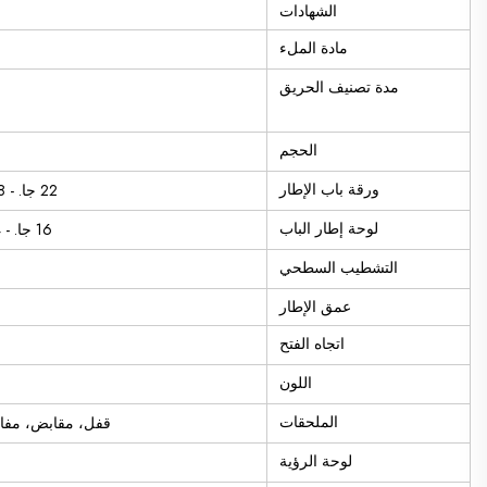
الشهادات
مادة الملء
مدة تصنيف الحريق
الحجم
ورقة باب الإطار
22 جا. - 18 جا. (0.8/1.0/1.2 مم) فولاذ مقاوم للصدأ/فولاذ مبرد
لوحة إطار الباب
16 جا. - 14 جا. (1.5 مم-2.0 مم). فولاذ مبرد/فولاذ مقاوم للصدأ
التشطيب السطحي
عمق الإطار
اتجاه الفتح
اللون
الملحقات
قفل، مقابض، مفا
لوحة الرؤية