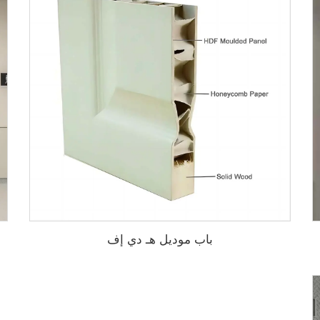
باب موديل هـ دي إف