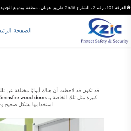
الغرفة 101، رقم 2، الشارع 2655 طريق هونان، منطقة بودونغ الجديدة، مدينة شنغهاي، الصين
الصفحة الرئي
قد تكون قد لاحظت أن هناك أبوابًا مختلفة عن تل
كبيرة مثل تلك الخاصة بـ Xunzhong
45minsfire wood doors
استخدامها بشكل صحيح وجودة