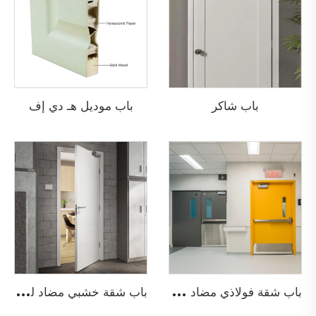
باب شاكر
باب موديل هـ دي إف
ب
اب شقة فولاذي مضاد للحريق
ب
اب شقة خشبي مضاد للحريق