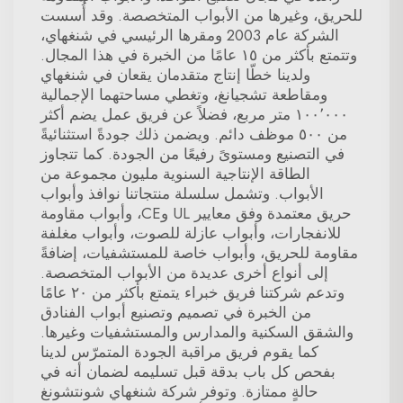
للحريق، وغيرها من الأبواب المتخصصة. وقد أُسست
الشركة عام 2003 ومقرها الرئيسي في شنغهاي،
وتتمتع بأكثر من ١٥ عامًا من الخبرة في هذا المجال.
ولدينا خطّا إنتاج متقدمان يقعان في شنغهاي
ومقاطعة تشجيانغ، وتغطي مساحتهما الإجمالية
١٠٠٬٠٠٠ متر مربع، فضلاً عن فريق عمل يضم أكثر
من ٥٠٠ موظف دائم. ويضمن ذلك جودةً استثنائيةً
في التصنيع ومستوىً رفيعًا من الجودة. كما تتجاوز
الطاقة الإنتاجية السنوية مليون مجموعة من
الأبواب. وتشمل سلسلة منتجاتنا نوافذ وأبواب
حريق معتمدة وفق معايير UL وCE، وأبواب مقاومة
للانفجارات، وأبواب عازلة للصوت، وأبواب مغلفة
مقاومة للحريق، وأبواب خاصة للمستشفيات، إضافةً
إلى أنواع أخرى عديدة من الأبواب المتخصصة.
وتدعم شركتنا فريق خبراء يتمتع بأكثر من ٢٠ عامًا
من الخبرة في تصميم وتصنيع أبواب الفنادق
والشقق السكنية والمدارس والمستشفيات وغيرها.
كما يقوم فريق مراقبة الجودة المتمرّس لدينا
بفحص كل باب بدقة قبل تسليمه لضمان أنه في
حالةٍ ممتازة. وتوفر شركة شنغهاي شونتشونغ