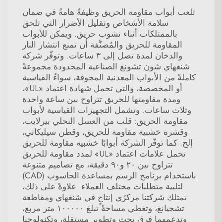
تلعب أبواب مقاومة الحريق وظيفةً هامةً في ضمان
سلامة الأشخاص وتقليل الأضرار التي تلحق
بالممتلكات أثناء نشوب حريق. ويمكن للأبواب
المقاومة للحريق والمُصنَّفة أن تمنع انتشار النار
والدخان لمدة تصل إلى ٣ ساعات. وتوفّر شركة
شنغهاي شون تشونغ الصناعية المحدودة مجموعةً
كاملةً من الأبواب المعدنية المجوفة، سواءً القياسية
أو المخصصة، والتي تحمل شهادة اعتماد «UL»،
ومدة مقاومتها للحريق تتراوح بين ساعة واحدة
وثلاث ساعات. وتشمل التجهيزات القياسية لأبواب
مقاومة الحريق: قلب من العسل النحلي بيرلايت،
وقشرة خشبية مقاومة للحريق، وقطن سيليكاتي،
إلخ. كما توفّر الشركة أبوابًا خشبية مقاومة للحريق
تحمل علامات اعتماد «UL» لمدد مقاومة للحريق
تتراوح بين ٢٠ و٩٠ دقيقة، مع تصاميم متنوعة
باستخدام برنامج الرسم بمساعدة الحاسوب (CAD)
لتلبية متطلبات مختلف العملاء. علاوةً على ذلك،
تمتلك شركتنا مركزَي إنتاجٍ في شنغهاي ومقاطعة
تشجيانغ، وتغطي مساحةً تبلغ ١٠٠٠٠٠ متر مربع،
وتدعمهما فرق بحث وتطوير مستقلة، وتكنولوجيا