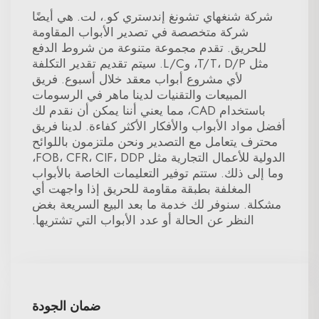
شركة شنغهاي تشونغ إندستري كو.، لت. هي أيضًا
شركة متخصصة في تصدير الأبواب المقاومة
للحريق. تقدم مجموعة متنوعة من شروط الدفع
مثل T/T، D/P، وL/C. سيتم تقديم تقدير التكلفة
لأي مشروع أبواب معقد خلال أسبوع. فريق
المبيعات والتقنيات لدينا ماهر في الرسومات
باستخدام CAD، مما يعني أننا يمكن أن نقدم لك
أفضل مواد الأبواب والأفكار الأكثر كفاءة. لدينا فريق
محترف يتعامل مع التصدير ونحن ملتزمون باللوائح
الدولية للأعمال التجارية مثل FOB، CFR، CIF، DDP،
وما إلى ذلك. ستتم توفير التعليمات الخاصة بالأبواب
المغلفة بطبقة مقاومة للحريق إذا واجهت أي
مشكلة. سنوفر لك خدمة ما بعد البيع السريعة بغض
النظر عن الحالة أو عدد الأبواب التي تشتريها.
ضمان الجودة