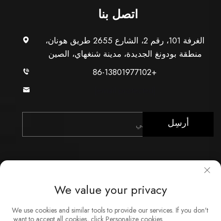
اتصل بنا
الغرفة 101، رقم 2، الشارع 2655 طريق هونان،
منطقة بودونغ الجديدة، مدينة شنغهاي، الصين
+86-13801977102
[email protected]
أرسِل
We value your privacy
حقوق النشر © شركة شنغهاي Xunzhong للصناعة المحدودة.
We use cookies and similar tools to provide our services. If you don't
جميع الحقوق محفوظة
want to accept all cookies, click Personalize cookies.