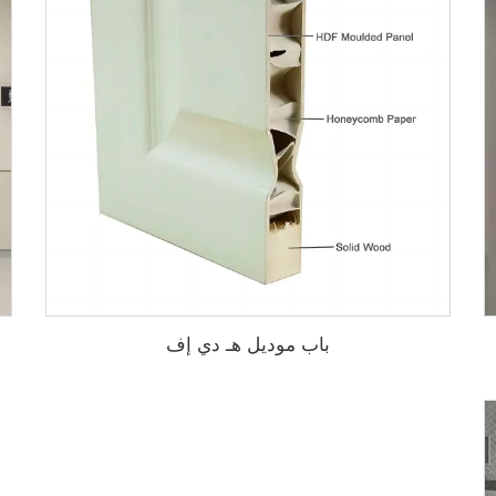
باب موديل هـ دي إف