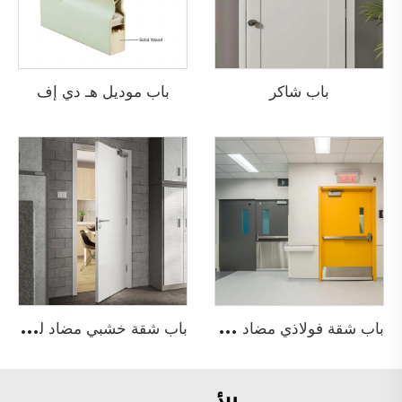
باب شاكر
باب موديل هـ دي إف
ب
اب شقة فولاذي مضاد للحريق
ب
اب شقة خشبي مضاد للحريق