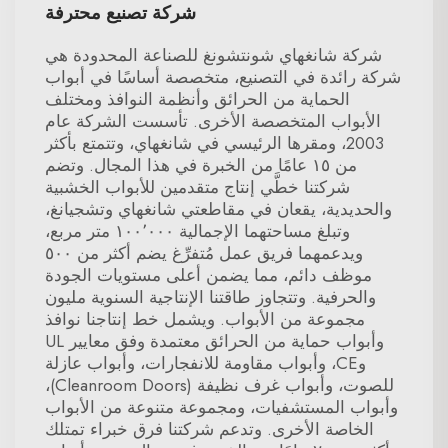
شركة تصنيع محترفة
شركة شانغهاي شونتشونغ للصناعة المحدودة هي
شركة رائدة في التصنيع، متخصصة أساسًا في أبواب
الحماية من الحرائق وأنظمة النوافذ ومختلف
الأبواب المتخصصة الأخرى. تأسست الشركة عام
2003، ومقرها الرئيسي في شانغهاي، وتتمتع بأكثر
من ١٥ عامًا من الخبرة في هذا المجال. وتضم
شركتنا خطَّي إنتاج متقدمين للأبواب الخشبية
والحديدية، يقعان في مقاطعتي شانغهاي وتشجيانغ،
وتبلغ مساحتهما الإجمالية ١٠٠٬٠٠٠ متر مربع،
ويدعمهما فريق عمل مُتفرِّغ يضم أكثر من ٥٠٠
موظف دائم، مما يضمن أعلى مستويات الجودة
والحرفية. وتتجاوز طاقتنا الإنتاجية السنوية مليون
مجموعة من الأبواب. ويشمل خط إنتاجنا نوافذ
وأبواب حماية من الحرائق معتمدة وفق معايير UL
وCE، وأبواب مقاومة للانفجارات، وأبواب عازلة
للصوت، وأبواب غرف نظيفة (Cleanroom Doors)،
وأبواب المستشفيات، ومجموعة متنوعة من الأبواب
الخاصة الأخرى. وتدعم شركتنا فرق خبراء تمتلك