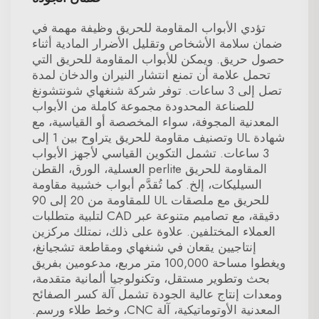
تؤدي الأبواب المقاومة للحريق وظيفة مهمة في
ضمان سلامة الأشخاص وتقليل الأضرار المادية أثناء
حصول حريق. ويمكن للأبواب المقاومة للحريق التي
تحمل علامة أن تمنع انتشار النيران والدخان لمدة
تصل إلى 3 ساعات. توفر شركة شنغهاي شونتشونغ
للصناعة المحدودة مجموعة كاملة من الأبواب
المعدنية المجوفة، سواء المخصصة أو القياسية، مع
شهادة UL وتصنيف مقاومة للحريق يتراوح بين 1 إلى
3 ساعات. تشمل التكوين القياسي لأجهز الأبواب
المقاومة للحريق perlite العسلية، الورق، القطن
السيليكات، إلخ. كما تُقدَّم أبواب خشبية مقاومة
للحريق مع ملصقات UL للمقاومة من 20 إلى 90
دقيقة، مع تصاميم متنوعة عبر CAD لتلبية متطلبات
العملاء المختلفين. علاوة على ذلك، نمتلك مركزين
إنتاجيين يقعان في شنغهاي ومقاطعة تشجيانغ،
ويغطوا مساحة 100,000 متر مربع، مدعومين بفريق
بحث وتطوير مستقل، وتكنولوجيا ألمانية متقدمة،
ومعدات إنتاج عالية الجودة تشمل آلة كسر الصفائح
المعدنية الأوتوماتيكية، آلة CNC، وخط طلاء ورسم.