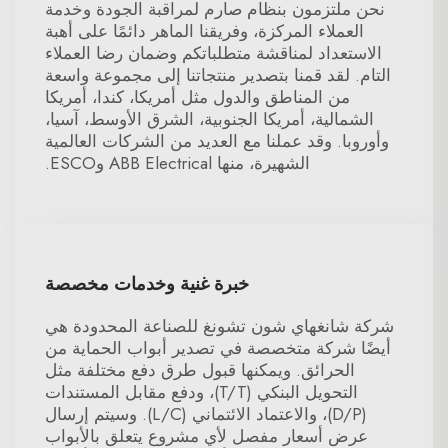
نحن ملتزمون بنظام صارم لمراقبة الجودة وخدمة
العملاء المركزة، وفريقنا الماهر دائمًا على أهبة
الاستعداد لمناقشة متطلباتكم وضمان رضا العملاء
التام. لقد قمنا بتصدير منتجاتنا إلى مجموعة واسعة
من المناطق والدول مثل أمريكا، كندا، أمريكا
الشمالية، أمريكا الجنوبية، الشرق الأوسط، آسيا،
وأوروبا. وقد عملنا مع العديد من الشركات العالمية
الشهيرة، منها ABB Electrical وESCO.
خبرة غنية وخدمات مخصصة
شركة شانغهاي شون تشونغ للصناعة المحدودة هي
أيضًا شركة متخصصة في تصدير أبواب الحماية من
الحرائق. ويمكنها قبول طرق دفع مختلفة مثل
التحويل البنكي (T/T)، ودفع مقابل المستندات
(D/P)، والاعتماد الائتماني (L/C). وسيتم إرسال
عرض أسعار مفصل لأي مشروع يتعلق بالأبواب