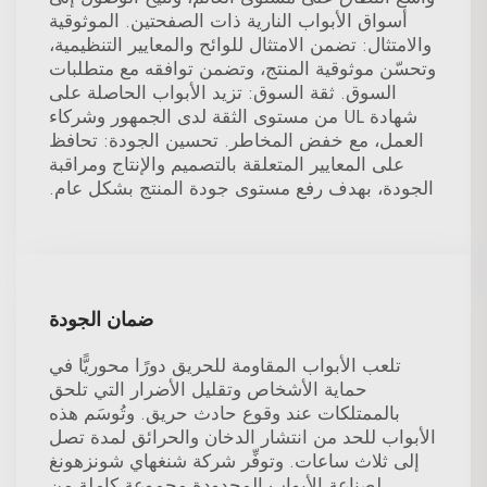
أسواق الأبواب الناریة ذات الصفحتين. الموثوقية
والامتثال: تضمن الامتثال للوائح والمعايير التنظيمية،
وتحسّن موثوقية المنتج، وتضمن توافقه مع متطلبات
السوق. ثقة السوق: تزيد الأبواب الحاصلة على
شهادة UL من مستوى الثقة لدى الجمهور وشركاء
العمل، مع خفض المخاطر. تحسين الجودة: تحافظ
على المعايير المتعلقة بالتصميم والإنتاج ومراقبة
الجودة، بهدف رفع مستوى جودة المنتج بشكل عام.
ضمان الجودة
تلعب الأبواب المقاومة للحريق دورًا محوريًّا في
حماية الأشخاص وتقليل الأضرار التي تلحق
بالممتلكات عند وقوع حادث حريق. وتُوسَم هذه
الأبواب للحد من انتشار الدخان والحرائق لمدة تصل
إلى ثلاث ساعات. وتوفِّر شركة شنغهاي شونزهونغ
لصناعة الأبواب المحدودة مجموعة كاملة من