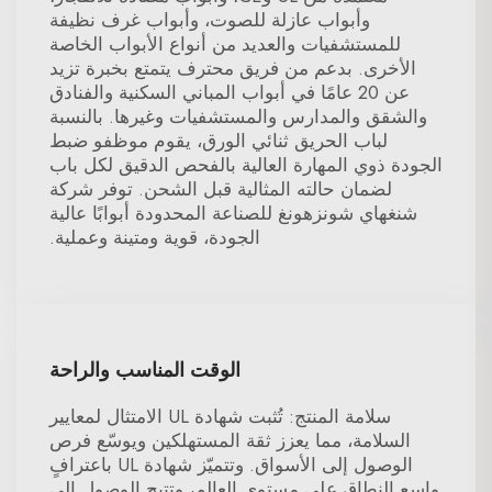
وأبواب عازلة للصوت، وأبواب غرف نظيفة
للمستشفيات والعديد من أنواع الأبواب الخاصة
الأخرى. بدعم من فريق محترف يتمتع بخبرة تزيد
عن 20 عامًا في أبواب المباني السكنية والفنادق
والشقق والمدارس والمستشفيات وغيرها. بالنسبة
لباب الحريق ثنائي الورق، يقوم موظفو ضبط
الجودة ذوي المهارة العالية بالفحص الدقيق لكل باب
لضمان حالته المثالية قبل الشحن. توفر شركة
شنغهاي شونزهونغ للصناعة المحدودة أبوابًا عالية
الجودة، قوية ومتينة وعملية.
الوقت المناسب والراحة
سلامة المنتج: تُثبت شهادة UL الامتثال لمعايير
السلامة، مما يعزز ثقة المستهلكين ويوسّع فرص
الوصول إلى الأسواق. وتتميّز شهادة UL باعترافٍ
واسع النطاق على مستوى العالم، وتتيح الوصول إلى