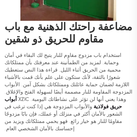
مضاعفة راحتك الذهنية مع باب
مقاوم للحريق ذو شقين
استخدام باب مزدوج مقاوم للنار يتيح لك البقاء في أمان
وحماية. لمزيد من الطمأنينة عند معرفتك بأن ممتلكاتك
محمية من الحريق أثناء الليل. قراءة هذا النص ستعطيك
شعورًا بالثقة، لأنك ستكون على علم بأنك قمت بالأشياء
اللازمة لضمان حماية عائلتك وممتلكاتك بشكل آمن. الأبواب
المزدوجة المقاومة للنار مصممة أيضًا لسهولة الفتح والإغلاق.
وهذا يعني أنها لن تؤثر على نشاطاتك اليومية. XZIC
أبواب
حريق فولاذية
والأبواب المزدوجة هي إذا كنت ترغب في
الشعور بالأمان أكثر في منزلك أو عملك، فإن بابًا مزدوجًا
مقاومًا للنار هو خيار رائع. فهو يحمي ممتلكاتك ويزيد من
إحساسك بالأمان الشخصي العام.