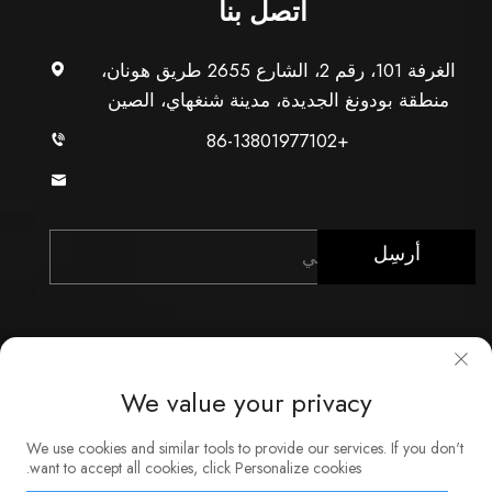
اتصل بنا
الغرفة 101، رقم 2، الشارع 2655 طريق هونان،
منطقة بودونغ الجديدة، مدينة شنغهاي، الصين
+86-13801977102
[email protected]
أرسِل
We value your privacy
حقوق النشر © شركة شنغهاي Xunzhong للصناعة المحدودة.
We use cookies and similar tools to provide our services. If you don't
جميع الحقوق محفوظة
want to accept all cookies, click Personalize cookies.