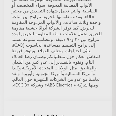
الأبواب المعدنية المجوفة، سواء المخصصة أو
القياسية، والتي تحمل شهادة التصديق من مختبر
«UL»، ومدة مقاومتها للحريق تتراوح بين ساعة
واحدة وثلاث ساعات. والأبواب المزدوجة المقاومة
للحريق. كما توفر الشركة أبوابًا خشبية مقاومة
للحريق تحمل علامات «UL» المقاومة للحريق لمدد
تتراوح بين ٢٠ و٩٠ دقيقة، وبتصاميم متنوعة تستند
إلى برامج التصميم بمساعدة الحاسوب (CAD)،
لتلبّي احتياجات مختلف العملاء. ويتوفر فريقنا
للنقاش معكم حول متطلباتكم وضمان رضا العملاء
التام. ونقوم بالتصدير إلى عددٍ كبيرٍ من البلدان
والمناطق، مثل الولايات المتحدة الأمريكية وكندا
وأمريكا الشمالية وأمريكا الجنوبية وأوروبا. ولقد
تعاملنا مع عددٍ من الشركات الشهيرة حول العالم،
ومنها شركة «ABB Electrical» وشركة «ESCO».