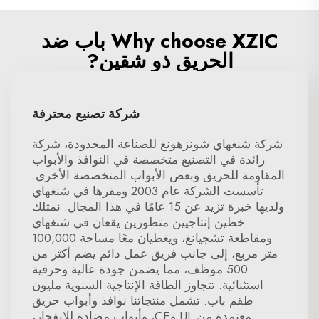
Why choose XZIC باب ضد
الحريق ذو شقين?
شركة تصنيع محترفة
شركة شنغهاي شونزهونغ للصناعة المحدودة، شركة
رائدة في التصنيع متخصصة في النوافذ والأبواب
المقاومة للحريق وبعض الأبواب المتخصصة الأخرى.
تأسست الشركة عام 2003 ومقرها في شنغهاي
ولديها خبرة تزيد عن 15 عامًا في هذا المجال. نمتلك
خطين إنتاجيين متطورين يقعان في شنغهاي
ومقاطعة تشجيانغ، ويغطيان معًا مساحة 100,000
متر مربع، إلى جانب فريق عمل دائم يضم أكثر من
500 موظف، مما يضمن جودة عالية وحرفية
استثنائية. تتجاوز الطاقة الإنتاجية السنوية مليون
طقم باب. تشمل منتجاتنا نوافذ وأبواب حريق
معتمدة من UL وCE، وأبواب مضادة للانفجار،