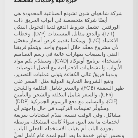
خبرة غنية وخدمات مخصصة
شركة شانغهاي شون تشونغ الصناعية المحدودة هي
أيضًا شركة متخصصة في أبواب الحريق ذات
الورقتين. تشمل شروط الدفع لدينا التحويل البنكي
(T/T)، والدفع مقابل المستندات (D/P)، وخطاب
الاعتماد (L/C). ويمكننا تقديم عرض أسعار مفصّل
لأي مشروع معقَّد خلال أسبوع واحد. ويتمتّع فريقنا
الفني والمبيعات بمهارات عالية في رسم التصاميم
باستخدام برنامج أوتوكاد (CAD)، وسنقدّم لكم مواد
الأبواب والتشطيبات الاحترافية مع أفضل التوصيات.
ولدينا فريقٌ عالي الكفاءة يتولى عمليات التصدير،
ونتبع الشروط التجارية الدولية مثل: السعر على
ظهر السفينة (FOB)، والسعر شامل التكلفة والشحن
(CFR)، والسعر شامل التكلفة والشحن والتأمين
(CIF)، والتسليم مع دفع الرسوم الجمركية (DDP).
وستُوفَّر تعليمات التركيب في حال واجهتم أي
مشاكل. وفي الوقت نفسه، نقدّم استجابات سريعة
لخدمات ما بعد البيع، سواءً كانت المشكلة مرتبطة
بجودة الباب أم بغياب الاستخدام الفعلي للباب،
ونضمن توفير خدمة ما بعد البيع لمدة عامٍ كاملٍ لحلّ