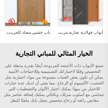
أ
بواب فولاذية تجارية مزدوجة وفردية مقاومة للحريق لمدة 3 ساعات ومصنفة من قبل UL لأبواب المجتمعات
ب
اب خشبي مضاد للحريق لمدة 90 دقيقة غير متساوي مع شهادة UL لمبنى فندق
الخيار المثالي للمباني التجارية
تتمتع الأبواب ذات الأجنحة المزدوجة أيضًا بقدرة مذهلة على
التخصيص وفقًا لاختياراتك التصميمية وللاحتياجات الأمنية.
يمكن أن تكون بعض العتبات مصنوعة من مواد اختيارية مثل
الخشب، الألمنيوم أو الزجاج. مما يعني أن لديك عدة خيارات
للاختيار من بينها! يمكنك اختيار الألوان والتشطيبات التي
تتماشى مع أسلوب منزلك، وبالتالي يمكنك إضافة عناصر مثل
مقابض رائعة أو زجاج مخصص يجعل بابك ملفتًا للنظر.