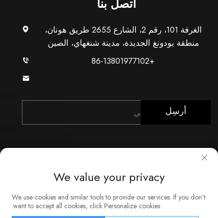
اتصل بنا
الغرفة 101، رقم 2، الشارع 2655 طريق هونان،
منطقة بودونغ الجديدة، مدينة شنغهاي، الصين
+86-13801977102
[email protected]
أرسِل
We value your privacy
حقوق النشر © شركة شنغهاي Xunzhong للصناعة المحدودة.
We use cookies and similar tools to provide our services. If you don't
جميع الحقوق محفوظة
want to accept all cookies, click Personalize cookies.