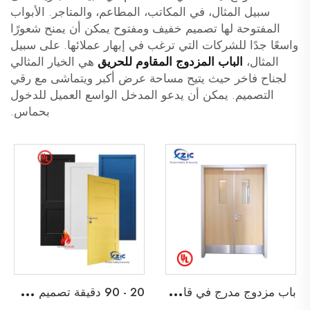
سبيل المثال، في المكاتب، المطاعم، والمتاجر. الأبواب
المفتوحة لها تصميم خفيف ومفتوح يمكن أن يمنح شعورًا
واسعًا جدًا للشركات التي ترغب في إبهار عملائها. على سبيل
المثال،
الباب المزدوج المقاوم للحريق
هي الخيار المثالي
لجناح فاخر حيث يتيح مساحة عرض أكبر ويتماشى مع رقي
التصميم. يمكن أن يدعو المدخل الواسع العميل للدخول
بحماس.
ب
اب مزدوج مدرج في قائمة UL مقاوم للحريق لمدة 45 دقيقة لباب خروج خشبي لمدرسة، شقة، فندق، أو مبنى مكتبي
2
0 - 90 دقيقة تصميم شاكر ثنائي الأبواب الخشبية المقاومة للحريق باب خشبي مقاوم للحريق مع إطار قابل للتفكيك وابواب داخلية من نوع Barn