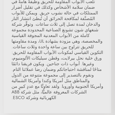
تلعب الأبواب المقاومة للحريق وظيفةً هامةً في
ضمان سلامة الأشخاص وكذلك في تقليل أضرار
الممتلكات في حالة نشوب حريق. ويمكن للأبواب
المُصنَّفة لمكافحة الحرائق أن تُبطئ انتشار النار
والدخان لمدة تصل إلى ثلاث ساعات. وتوفِّر شركة
شنغهاي شون تشونغ الصناعية المحدودة مجموعة
كاملة من الأبواب المعدنية المجوفة القياسية
والمخصصة، وهي مزودة بشهادة UL، ومدة مقاومتها
للحريق تتراوح بين ساعة واحدة وثلاث ساعات.
التكوين القياسي لمكونات الأبواب المقاومة للحريق:
ورق خلية نحل بيرلايت، وقطن سيليكات الألومنيوم،
وغيرها. أبواب ذات جناحين. ويكون فريقنا دائمًا
متاحًا لمناقشة احتياجاتكم وضمان رضا عملائنا التام.
ونقوم بالتصدير إلى مجموعة متنوعة من الدول
والمناطق مثل أمريكا وكندا وأمريكا الشمالية
وأمريكا الجنوبية وأوروبا. ولقد تعاونَّا مع عددٍ كبيرٍ من
الشركات المعروفة عالميًّا، مثل شركة ABB
الكهربائية وشركة ESCO.