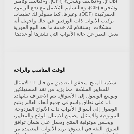
(FOB)، و«تكاليف وشحن» (CFR)، و«تكاليف وتأمين
وشحن» (CIF)، و«التسليم المُكتمل مع دفع الرسوم
الجمركية» (DDP)، وغيرها. كما سنوفّر لك تعليمات
تركيب الأبواب ذات الورقتين في حال واجهتك أية
مشكلات. وسنقدّم لك خدمة ما بعد البيع الفورية
بغض النظر عن حالة الأبواب التي تشترها أو عددها.
الوقت المناسب والراحة
سلامة المنتج: يتحقق التصديق من قبل UL الامتثال
للمعايير السلامة، مما يزيد من ثقة المستهلكين
ويوسع الوصول إلى الأسواق. يتم الاعتراف بشهادة
UL على نطاق واسع في جميع أنحاء العالم وتتيح
الوصول إلى أسواق الأبواب ذات الألواح المزدوجة.
الموثوقية والامتثال: يضمن الامتثال للوائح والمعايير،
ويحسن موثوقية المنتج ويعمل على ضمان توافق
السوق. الثقة في السوق: تزيد الأبواب المعتمدة من