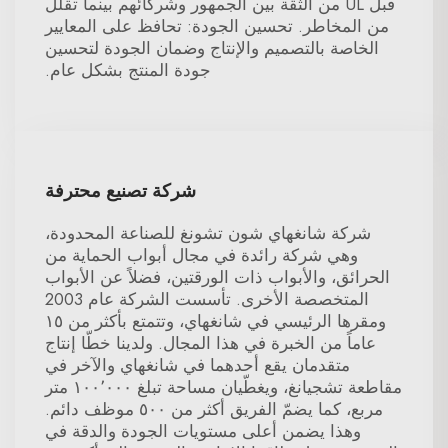
قبل UL من الثقة بين الجمهور وشركائهم بينما تقلل
من المخاطر. تحسين الجودة: تحافظ على المعايير
الخاصة بالتصميم والإنتاج وضمان الجودة لتحسين
جودة المنتج بشكل عام.
شركة تصنيع محترفة
شركة شانغهاي شون تشونغ للصناعة المحدودة،
وهي شركة رائدة في مجال أبواب الحماية من
الحرائق، والأبواب ذات الورقتين، فضلاً عن الأبواب
المتخصصة الأخرى. تأسست الشركة عام 2003
ومقرها الرئيسي في شانغهاي، وتتمتع بأكثر من ١٥
عاماً من الخبرة في هذا المجال. ولدينا خطّا إنتاج
متقدمان يقع أحدهما في شانغهاي والآخر في
مقاطعة تشجيانغ، ويغطّيان مساحة تبلغ ١٠٠٬٠٠٠ متر
مربع، كما يضمّ الفريق أكثر من ٥٠٠ موظف دائم.
وهذا يضمن أعلى مستويات الجودة والدقة في