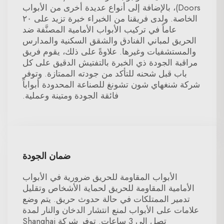
Doors)، بالإضافة إلى أنواع عديدة أخرى من الأبواب
الخاصة. ولدى فريقنا من الخبراء خبرة تزيد على ٢٠
عاماً في تركيب الأبواب الأمامية المصنَّفة ضد
الحريق لمباني الفنادق والشقق السكنية والمدارس
والمستشفيات وغيرها. علاوةً على ذلك، يقوم فريق
مراقبة الجودة ذي الخبرة بالتفتيش الدقيق على كل
باب قبل شحنه للتأكد من جودته الممتازة. وتوفر
شركة شنغهاي شون تشونغ للصناعة المحدودة أبواباً
فائقة الجودة ومتينة وعملية.
ضمان الجودة
الأبواب المقاومة للحريق ضرورية في الأبواب
الأمامية المقاومة للحريق لحماية الأشخاص وتقليل
تدمير الممتلكات في حالة حدوث حريق. يتم وضع
علامات على الأبواب لمنع انتشار الدخان والنار لمدة
تصل إلى 3 ساعات. توفر شركة Shanghai