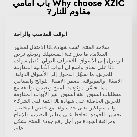
Why choose XZIC باب أمامي
مقاوم للنار?
الوقت المناسب والراحة
سلامة المنتج: تُثبت شهادة UL الامتثال لمعايير
السلامة، ما يعزز ثقة المستهلك ويوسّع فرص
الوصول إلى الأسواق. الاعتراف الدولي: تُقبل شهادة
UL على نطاق واسع لل أبواب الأمامية المقاومة
للحريق، ما يسهّل الدخول إلى الأسواق الدولية.
الامتثال والموثوقية: تضمن الامتثال للوائح والمعايير،
مما يحسّن موثوقية المنتج ويضمن توافقه مع
متطلبات السوق. ثقة السوق: تثير الأبواب المقاومة
للحريق الحاصلة على شهادة UL الثقة لدى الشركاء
والمستهلكين على حد سواء، مع خفض المخاطر.
تحسين الجودة: تحافظ على معايير التصميم والإنتاج
ومراقبة الجودة من أجل رفع جودة المنتج بشكل
عام.