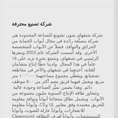
شركة تصنيع محترفة
شركة شنغهاي شون تشونغ للصناعة المحدودة هي
شركة مصنِّعة رائدة في مجال أبواب الحماية من
الحرائق والنوافذ، فضلاً عن الأبواب المتخصصة
الأخرى. وقد أُسست الشركة عام 2003 ومقرها
الرئيسي في شنغهاي، وتتمتع بخبرة تزيد على ١٥
عاماً في هذا المجال. ولدينا خطّا إنتاج متقدّمان
للغاية، أحدهما في شنغهاي والآخر في مقاطعة
تشجيانغ، ويغطّي مجموع مساحتهما ١٠٠٬٠٠٠ متر
مربع، ويعمل فيهما فريق يضم أكثر من ٥٠٠ موظف
دائم. وهذا يضمن تميُّز الصناعة وجودة عالية.
وتتجاوز طاقة الإنتاج السنوية مليون مجموعة من
الأبواب. ويشمل نطاق منتجاتنا أبواباً ونوافذ مقاومة
للحريق معتمدة وفق معايير UL وCE، وأبواباً مقاومة
للانفجارات، وأبواباً عازلة للصوت، وأبواباً
للمستشفيات، وأبواباً لغرف النظافة (Cleanroom