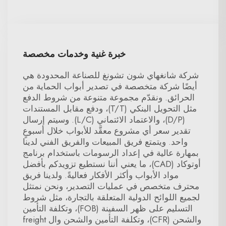
خبرة غنية وخدمات مخصصة
شركة شانغهاي شون تشونغ للصناعة المحدودة هي
أيضًا شركة متخصصة في تصدير أبواب الحماية من
الحرائق. ونقدّم مجموعة متنوعة من شروط الدفع
مثل التحويل البنكي (T/T)، ودفع مقابل المستندات
(D/P)، والاعتماد الائتماني (L/C). وسيتم إرسال
تقدير سعر أي مشروع معقَّد للأبواب خلال أسبوعٍ
واحد. ويتمتع فريق المبيعات والفريق الفني لدينا
بمهارة عالية في إعداد الرسومات باستخدام برنامج
أوتوكاد (CAD)، ما يعني أننا نستطيع تزويدكم بأفضل
مواد الأبواب وأكثر الأفكار فعاليةً. ولدينا فريق
محترف متخصص في عمليات التصدير، ونحن نمتثل
لجميع اللوائح الدولية المتعلقة بالتجارة، مثل شروط
التسليم على ظهر السفينة (FOB)، وتكلفة التأمين
والشحن (CFR)، وتكلفة التأمين والشحن وال freight