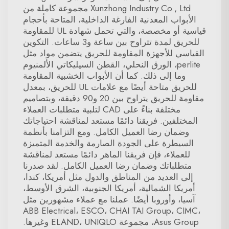
Xunzhong Industry Co., Ltd مجموعة كاملة من
الأبواب المعدنية الفارغة الداخلية، المتاحة بأحجام
قياسية أو مخصصة، والتي تحمل شهادة UL للمقاومة
للحريق لمدة تتراوح بين ساعة و3 ساعات. التكوين
القياسي للأجهزة المقاومة للحريق يتضمن مواد مثل
perlite، الورق النحلي، القطن السيليكاتي الألمنيوم
وما إلى ذلك. كما أن الأبواب الخشبية المقاومة
للحريق متاحة أيضًا مع علامات UL للحريق، بمعدل
مقاومة للحريق يتراوح بين 20 و90 دقيقة، وبتصاميم
مختلفة بناءً على CAD لتلبية متطلبات العملاء
المختلفين. فريقنا دائمًا مستعد لمناقشة احتياجاتك
وضمان رضا العميل الكامل. ومع التزامنا بأنظمة
السيطرة على الجودة الصارمة والخدمة المتميزة
للعملاء، فإن فريقنا الماهر دائمًا مستعد لمناقشة
متطلباتك وضمان رضا العميل الكامل. لقد صدرنا
إلى العديد من المناطق والدول مثل أمريكا، كندا،
أمريكا الشمالية، أمريكا الجنوبية، الشرق الأوسط،
آسيا، وأوروبا أيضًا. عملنا مع عملاء مشهورين مثل
ABB Electrical، ESCO، CHAI TAI Group، CIMC،
Asus Group، مجموعة ELAND، UNIQLO وغيرها.