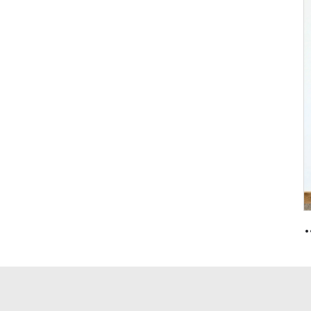
 متساوي مع شهادة UL لمبنى فندق