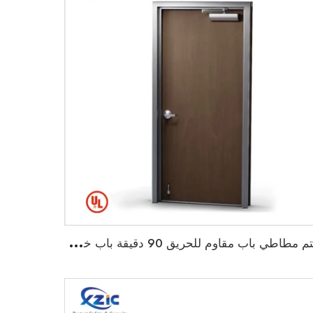
خ
تم مطاطي باب مقاوم للحريق 90 دقيقة باب خشبي مقاوم للحريق مع إطار حديدي