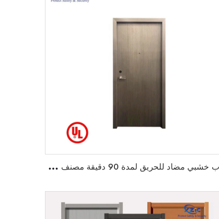
ب
اب خشبي مضاد للحريق لمدة 90 دقيقة مصنف من قبل UL للاستخدام في المنازل والمدارس والفنادق والجامعات