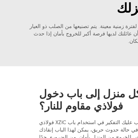
زلك
ترة زمنية معينة. يتم تصنيعها من الصلب ذو العيار
اء المنزل. وهذا يعني أن عائلتك لديها فرصة أكبر للخروج بأمان إذا حدث
كان.
 كل منزل إلى باب دخول
فولاذي مقاوم للنار؟
إذا كنت تقوم ببناء منزل، فيجب عليك التفكير في استخدام باب XZIC فولاذي
 في حالة حدوث حريق، يمكن لهذا الباب إنقاذك
في للخروج من المنزل بأمان. من الضروري جدًا