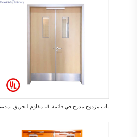
ب
اب مزدوج مدرج في قائمة UL مقاوم للحريق لمدة 45 دقيقة لباب خروج خ