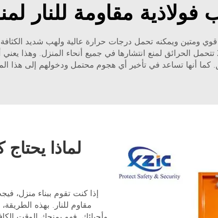
ب فولاذية مقاومة للنار لمن
 قوي ومتين ويمكنه تحمل درجات حرارة عالية ولهب شديد الكثافة لف
الثقيل، مما يجعلها طويلة الأمد. هذه الأبواب XZIC تتحمل الحرائق لمنع انتشارها في جميع أنح
 كما أنها تساعد في تأخير أي هجوم محتمل ودخولهم إلى هذا الم
لماذا يحتاج
مقاوم للنار. بهذه الطريقة،
وأحبائك. فهو يمنحك الوقت الكا