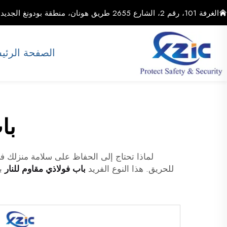
الغرفة 101، رقم 2، الشارع 2655 طريق هونان، منطقة بودونغ الجديدة، مدينة شنغهاي، الصين
الصفحة الرئي
با
لماذا تحتاج إلى الحفاظ على سلامة منزلك 
للحريق. هذا النوع الفريد
باب فولاذي مقاوم للنار