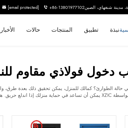
[email protected]
+86-13801977102
سية
نبذة
تطبيق
المنتجات
حالات
الأخبار
ب دخول فولاذي مقاوم للنا
في حالة الطوارئ؟ كمالك للمنزل، يمكن تحقيق ذلك بعدة طرق، 
بواسطة XZIC يمكن أن تساعد في حماية منزلك إذا اندلع 