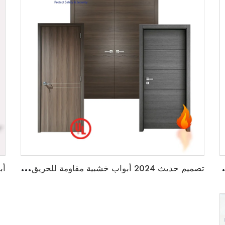
بواب المستشفيات التجارية
ت
صميم حديث 2024 أبواب خشبية مقاومة للحريق لمدة 20 دقيقة لأبواب المنازل