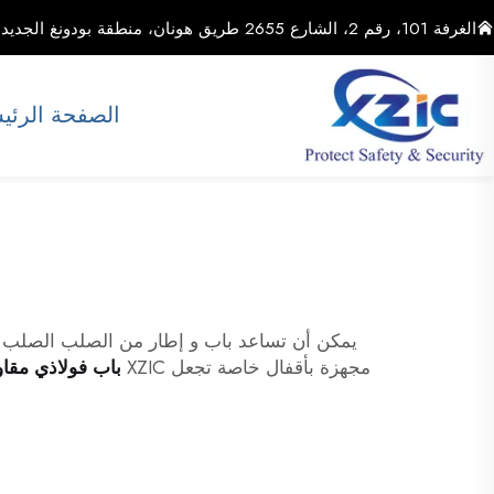
الغرفة 101، رقم 2، الشارع 2655 طريق هونان، منطقة بودونغ الجديدة، مدينة شنغهاي، الصين
الصفحة الرئي
يمكن أن تساعد باب و إطار من الصلب الصلب في 
مجهزة بأقفال خاصة تجعل XZIC
باب فولاذي مقاو