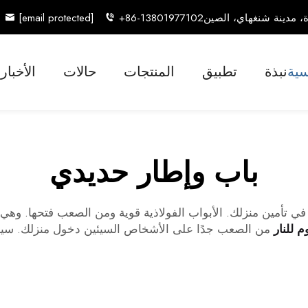
[email protected]
+86-13801977102
سية
نبذة
تطبيق
المنتجات
حالات
الأخبار
باب وإطار حديدي
تأمين منزلك. الأبواب الفولاذية قوية ومن الصعب فتحها. وهي م
م للنار
من الصعب جدًا على الأشخاص السيئين دخول منزلك. س