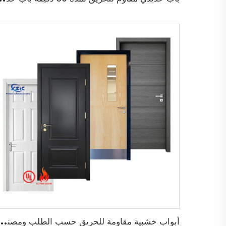
أ
بواب خشبية مقاومة للحريق حسب الطلب ومصنفة من قبل UL لأ