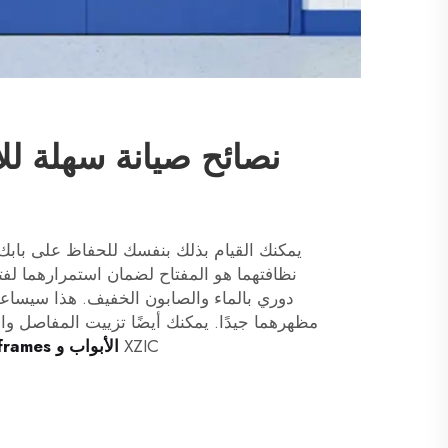
نصائح صيانة سهلة لل
يمكنك القيام بذلك بنفسك للحفاظ على بابك
نظافتهما هو المفتاح لضمان استمرارهما لف
دوري بالماء والصابون الخفيف. هذا سيساعد
مظهرهما جيدًا. يمكنك أيضًا تزييت المفاصل و
XZIC
الأبواب و frames الفولاذية التجارية