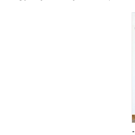
 متساوي مع شهادة UL لمبنى فندق