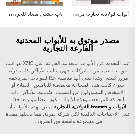
أ
بواب فولاذية تجارية مزدوجة وفردية مقاومة للحريق لمدة 3 ساعات ومصنفة من قبل UL لأبواب المجتمعات
ب
اب خشبي مضاد للحريق لمدة 90 دقيقة غير متساوي مع شهادة UL لمبنى فندق
مصدر موثوق به للأبواب المعدنية
الفارغة التجارية
عند التحدث عن الأبواب المعدنية الفارغة، فإن XZIC هو اسم
تثق به العديد من الشركات. فهي مثالية للأماكن ذات حركة
مرور كثيفة. وهذا يعني أنها مناسبة جدًا للبوابات المزدحمة،
سواء كانت هذه المساحة مخصصة للعاملين، العملاء أو
الأشخاص المسؤولين عن التسليم. صُممت للأماكن ذات
الحركة المرتفعة، وهذه الأبواب تكون أيضًا موثوقة جدًا.
الأبواب و frames الفولاذية التجارية
يمكن لهذه الأبواب أن
تلبي الاحتياجات الدقيقة لكل شركة بمرنة، مما يجعلها مفيدة
في مجموعة واسعة من الظروف.