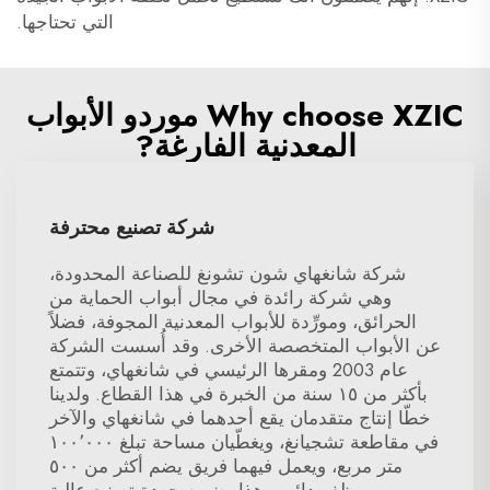
التي تحتاجها.
Why choose XZIC موردو الأبواب
المعدنية الفارغة?
شركة تصنيع محترفة
شركة شانغهاي شون تشونغ للصناعة المحدودة،
وهي شركة رائدة في مجال أبواب الحماية من
الحرائق، ومورِّدة للأبواب المعدنية المجوفة، فضلاً
عن الأبواب المتخصصة الأخرى. وقد أُسست الشركة
عام 2003 ومقرها الرئيسي في شانغهاي، وتتمتع
بأكثر من ١٥ سنة من الخبرة في هذا القطاع. ولدينا
خطّا إنتاج متقدمان يقع أحدهما في شانغهاي والآخر
في مقاطعة تشجيانغ، ويغطّيان مساحة تبلغ ١٠٠٬٠٠٠
متر مربع، ويعمل فيهما فريق يضم أكثر من ٥٠٠