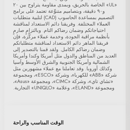
«UL» الخاصة بالحريق، وبمدى مقاومة يتراوح بين ٢٠
و٩٠ دقيقة، وبتصاميم متنوِّعة تعتمد على برامج
التصميم بمساعدة الحاسوب (CAD) لتلبية متطلبات
العملاء المختلفة. وفريقنا دائم الاستعداد لمناقشة
احتياجاتكم وضمان رضاكم التام. وبالتزامٍ صارمٍ
بأنظمة مراقبة الجودة، وخدمة عملاء مركَّزة، فإن
فريقنا الماهر دائم الاستعداد لمناقشة متطلباتكم
وضمان رضاكم الكامل. ولقد قمنا بالتصدير إلى
العديد من المناطق والدول مثل أمريكا وكندا وأمريكا
الشمالية وأمريكا الجنوبية والشرق الأوسط وآسيا
وكذلك أوروبا. وقد تعاملنا مع عملاء مشهورين مثل
شركة «ABB» للكهرباء، وشركة «ESCO»، ومجموعة
«تشاي تاي»، وشركة «CIMC»، ومجموعة «Asus»،
ومجموعة «ELAND»، وعلامة «UNIQLO» التجارية.
الوقت المناسب والراحة