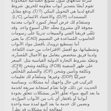
شركة شانغهاي شون تشونغ الصناعية المحدودة
تقوم أيضًا بتصدير أبواب مقاومة للحريق. شروط
الدفع لدينا هي التحويل البنكي (T/T)، ودفع مقابل
المستندات (D/P)، والاعتماد الائتماني (L/C).
وسنقدّم لك عرض أسعار كمورد لأبواب معدنية
مجوفة لأي مشروع معقَّد خلال أسبوعٍ واحد. وقد
تلقّى فريقنا الفني والمبيعات تدريبًا على رسومات
الحاسوب المُساعدة في التصميم (CAD)، ما يعني
أننا نستطيع تزويدك بأفضل مواد الأبواب
وتشطيباتها، مع أفضل الاقتراحات من حيث الكفاءة.
ولدينا فريق متخصص يتعامل مع الأعمال المُصدَّرة،
ونتقيّد بشروط التجارة الدولية القياسية مثل: السعر
على ظهر السفينة (FOB)، وتكلفة وشحن (CFR)،
وتكلفة وتأمين وشحن (CIF)، والتسليم المُخلَّص
جمركيًّا (DDP)، وغيرها. وستُقدَّم لك تعليمات
التركيب في حال واجهتك أية مشكلات. وبمناسبة
الحديث عن ذلك، فإننا نقدّم استجابة سريعة لخدمة
ما بعد البيع، سواء تعلّق الأمر بمشكلات تتعلّق بجودة
أبوابنا أو بافتقار أي باب من الأبواب المورَّدة،
ونضمن لك خدمة ما بعد البيع لمدة سنة واحدة
لمعالجة أية مشكلات قد تطرأ.