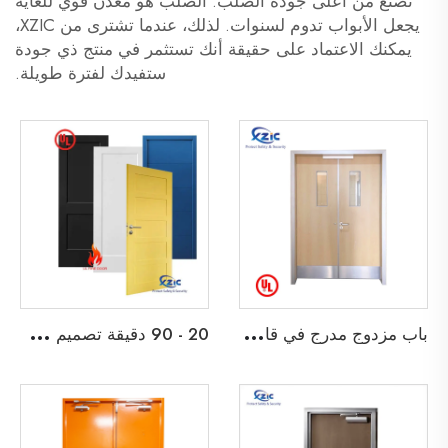
تُصنع من أعلى جودة الصلب. الصلب هو معدن قوي للغاية
يجعل الأبواب تدوم لسنوات. لذلك، عندما تشترى من XZIC،
يمكنك الاعتماد على حقيقة أنك تستثمر في منتج ذي جودة
ستفيدك لفترة طويلة.
ب
اب مزدوج مدرج في قائمة UL مقاوم للحريق لمدة 45 دقيقة لباب خروج خشبي لمدرسة، شقة، فندق، أو مبنى مكتبي
2
0 - 90 دقيقة تصميم شاكر ثنائي الأبواب الخشبية المقاومة للحريق باب خشبي مقاوم للحريق مع إطار قابل للتفكيك وابواب داخلية من نوع Barn