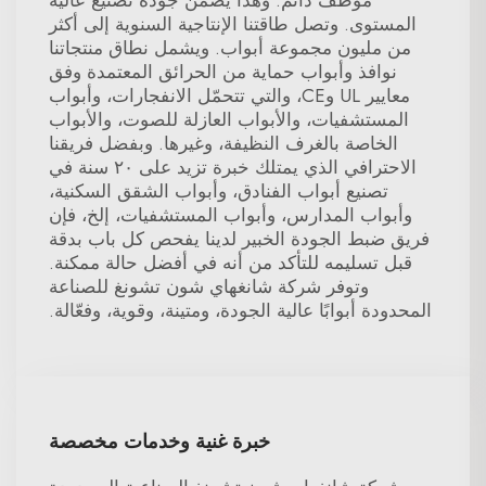
موظف دائم. وهذا يضمن جودة تصنيع عالية
المستوى. وتصل طاقتنا الإنتاجية السنوية إلى أكثر
من مليون مجموعة أبواب. ويشمل نطاق منتجاتنا
نوافذ وأبواب حماية من الحرائق المعتمدة وفق
معايير UL وCE، والتي تتحمّل الانفجارات، وأبواب
المستشفيات، والأبواب العازلة للصوت، والأبواب
الخاصة بالغرف النظيفة، وغيرها. وبفضل فريقنا
الاحترافي الذي يمتلك خبرة تزيد على ٢٠ سنة في
تصنيع أبواب الفنادق، وأبواب الشقق السكنية،
وأبواب المدارس، وأبواب المستشفيات، إلخ، فإن
فريق ضبط الجودة الخبير لدينا يفحص كل باب بدقة
قبل تسليمه للتأكد من أنه في أفضل حالة ممكنة.
وتوفر شركة شانغهاي شون تشونغ للصناعة
المحدودة أبوابًا عالية الجودة، ومتينة، وقوية، وفعّالة.
خبرة غنية وخدمات مخصصة