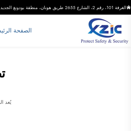
الغرفة 101، رقم 2، الشارع 2655 طريق هونان، منطقة بودونغ الجديدة، مدينة شنغهاي، الصين
الصفحة الرئي
ت
يُعد ا