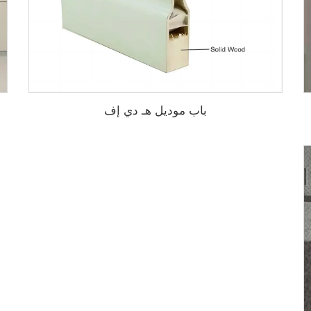
باب موديل هـ دي إف