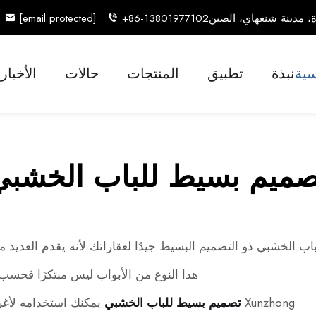
[email protected]
+86-13801977102
سية
نبذة
تطبيق
المنتجات
حالات
الأخبار
صميم بسيط للباب الخشبي
لباب الخشبي ذو التصميم البسيط جيدًا لعقاراتك لأنه يقدم العديد م
هذا النوع من الأبواب ليس مبتكرًا فحسب، بل
Xunzhong
تصميم بسيط للباب الخشبي
يمكنك استخدامه لأغرا