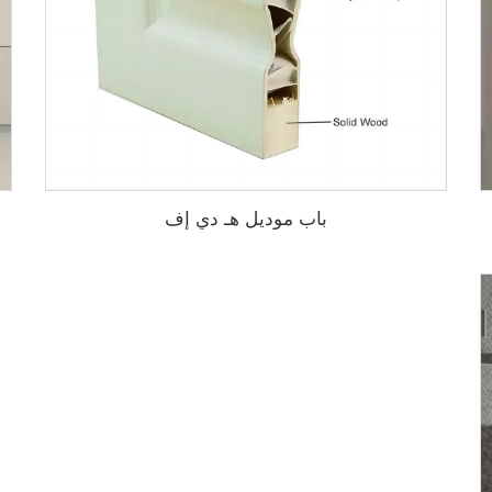
باب موديل هـ دي إف