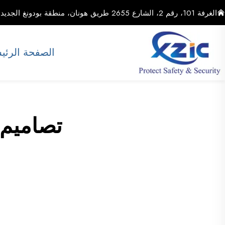
الغرفة 101، رقم 2، الشارع 2655 طريق هونان، منطقة بودونغ الجديدة، مدينة شنغهاي، الصين
الصفحة الرئي
تصاميم 