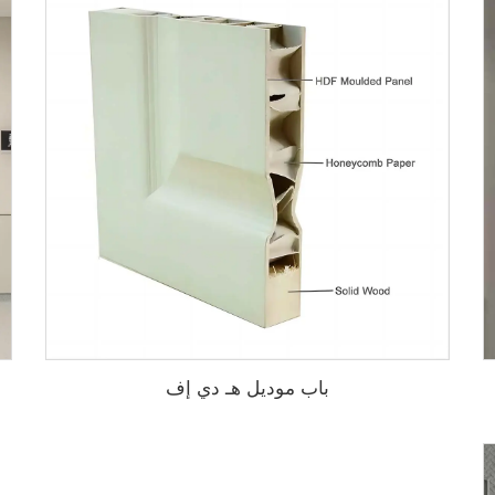
باب موديل هـ دي إف