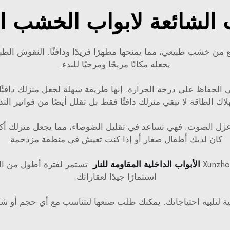
 الشائعة لابواب الخشب ال
صنع من خشب طبيعي، مما يمنحها مظهرًا فريدًا ودافئًا. النقوش ال
يجعله مكانًا مريحًا ومرحبًا للبدء.
في الحفاظ على درجة الحرارة. إنها طريقة سهلة لجعل منزلك دافئًا
اك الطاقة لا تبقي منزلك دافئًا فقط بل تقلل أيضًا من فواتير التد
 عزل الصوت. فهي تساعد في تقليل الضوضاء، مما يجعل منزلك أكثر 
كان لديك أطفال صغار أو إذا كنت تعيش في منطقة مزدحمة.
الأبواب الداخلية المقاومة للنار
تستمر لفترة أطول من الع
استثمارًا جيدًا لعقاراتك.