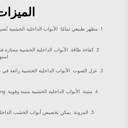
الميزات
1. مظهر طبيعي تمامًا: الأبواب الداخلية الخشبية تُ
2. كفاءة طاقة: الأبواب الداخلية الخشبية ممتازة 
استهل
3. عزل الصوت: الأبواب الداخلية الخشبية رائعة في
4. متينة: الأبواب الداخلية الخشبية متينة وقوية. Xunzhong
5. المرونة: يمكن تخصيص أبواب الخشب الداخلية لتلبية احتياجاتك. يمكنك طلب صنعها لتتناسب مع أي حجم أو شكل، ويمكن تزيينها لتتماشى مع تصميمك وذوقك.