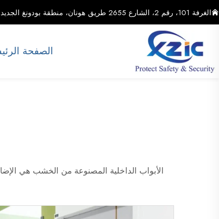
الغرفة 101، رقم 2، الشارع 2655 طريق هونان، منطقة بودونغ الجديدة، مدينة شنغهاي، الصين
الصفحة الرئي
الأبواب الداخلية المصنوعة من الخشب هي الإضافة ال