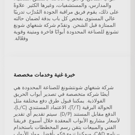
والمدارس، والمستشفيات، وغيرها الكثير. علاوةً
على ذلك، يقوم فريق مراقبة الجودة المُدرَّب تدريبًا
عالي المستوى بفحص كل باب بدقة لضمان حالته
الممتازة قبل الشحن. وتقدّم شركة شنغهاي شونغ
تشونغ للصناعة المحدودة أبوابًا فاخرة ومتينة وقوية
وفعّالة.
خبرة غنية وخدمات مخصصة
شركة شنغهاي شونتشونغ للصناعة المحدودة هي
أيضًا شركة متخصصة في تصدير أبواب الحريق
الفولاذية. يمكننا قبول طرق دفع مختلفة مثل
الحوالة البرقية (T/T)، الاعتماد المستندي (L/C)،
الدفع مقابل المستند (D/P). سيتم تقديم أي تقدير
لأسعار مشاريع الأبواب المعقدة خلال أسبوع. فريقنا
الفني والمبيعات يتقن رسم المخططات باستخدام
برنامج CAD، ويمكننا تزويдكم بأفضل مواد الأبواب