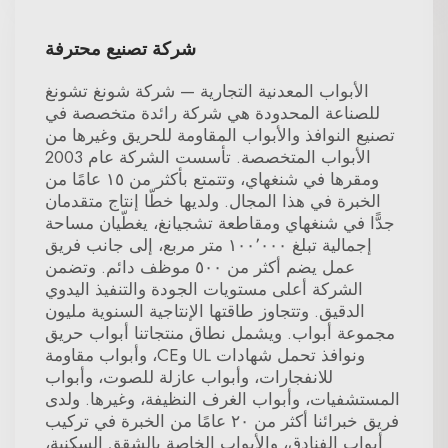
شركة تصنيع محترفة
الأبواب المعدنية التجارية — شركة شونغ تشونغ
للصناعة المحدودة هي شركة رائدة متخصصة في
تصنيع النوافذ والأبواب المقاومة للحريق وغيرها من
الأبواب المتخصصة. تأسست الشركة عام 2003
ومقرها في شنغهاي، وتتمتع بأكثر من ١٥ عامًا من
الخبرة في هذا المجال. ولديها خطّا إنتاج متقدمان
جدًّا في شنغهاي ومقاطعة تشجيانغ، يغطّيان مساحة
إجمالية تبلغ ١٠٠٬٠٠٠ متر مربع، إلى جانب فريق
عمل يضم أكثر من ٥٠٠ موظف دائم. وتضمن
الشركة أعلى مستويات الجودة والتنفيذ اليدوي
الدقيق. وتتجاوز طاقتها الإنتاجية السنوية مليون
مجموعة أبواب. ويشمل نطاق منتجاتنا أبواب حريق
ونوافذ تحمل شهادات UL وCE، وأبواب مقاومة
للانفجارات، وأبواب عازلة للصوت، وأبواب
المستشفيات، وأبواب الغرف النظيفة، وغيرها. ولدى
فريق خبرائنا أكثر من ٢٠ عامًا من الخبرة في تركيب
أبواب الفنادق، والأبواب الخاصة بالشقق السكنية،