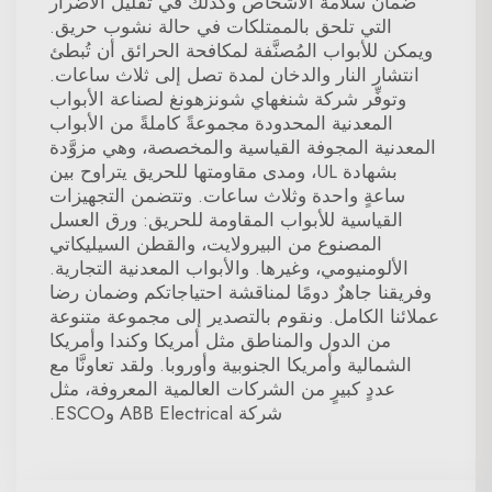
ضمان سلامة الأشخاص وكذلك في تقليل الأضرار
التي تلحق بالممتلكات في حالة نشوب حريق.
ويمكن للأبواب المُصنَّفة لمكافحة الحرائق أن تُبطئ
انتشار النار والدخان لمدة تصل إلى ثلاث ساعات.
وتوفِّر شركة شنغهاي شونزهونغ لصناعة الأبواب
المعدنية المحدودة مجموعةً كاملةً من الأبواب
المعدنية المجوفة القياسية والمخصصة، وهي مزوَّدة
بشهادة UL، ومدى مقاومتها للحريق يتراوح بين
ساعةٍ واحدة وثلاث ساعات. وتتضمن التجهيزات
القياسية للأبواب المقاومة للحريق: ورق العسل
المصنوع من البيرولايت، والقطن السيليكاتي
الألومنيومي، وغيرها. والأبواب المعدنية التجارية.
وفريقنا جاهزٌ دومًا لمناقشة احتياجاتكم وضمان رضا
عملائنا الكامل. ونقوم بالتصدير إلى مجموعة متنوعة
من الدول والمناطق مثل أمريكا وكندا وأمريكا
الشمالية وأمريكا الجنوبية وأوروبا. ولقد تعاونَّا مع
عددٍ كبيرٍ من الشركات العالمية المعروفة، مثل
شركة ABB Electrical وESCO.