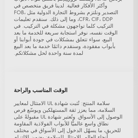
وأكثر الأفكار فعالية. لدينا فريق متخصص في
التصدير ونلتزم بشروط التجارة الدولية مثل FOB،
CFR، CIF، DDP، وما إلى ذلك. سنقدم تعليمات
التركيب كلما تواجهون مشكلة في التركيب. في
الوقت نفسه، نوفر استجابة سريعة للخدمة ما بعد
البيع، سواء تتعلق بمشكلات في جودة أبوابنا أو
بأبواب مفقودة، وسنقدم دائمًا خدمة ما بعد البيع
لمدة سنة واحدة لحل مشكلاتكم.
الوقت المناسب والراحة
سلامة المنتج: تُثبت شهادة UL الامتثال لمعايير
السلامة، مما يعزز ثقة المستهلكين ويوسّع فرص
الوصول إلى الأسواق. وتُعتبر شهادة UL مقبولةً على
نطاق واسع عالميًّا للأبواب الفولاذية المقاومة
للحريق، ما يسهّل الدخول إلى الأسواق في مختلف
أنحاء العالم. الامتثال للسلامة: يضمن الالتزام