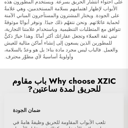
على احتواء انتشار الحريق بسرعة. ويستخدم المطورون هذه
الأبواب لإظهار اهتمامهم بسلامة المستخدمين، وهي علامةٌ
على الجودة. ويختار المشترون والمستأجرون المباني الآمنة
لحماية عائلاتهم. ونحن نتفهّم ذلك جيدًا. ونوفر أبوابًا موثوقةً
تتوافق مع المتطلبات التنظيمية. وباستخدام علامتنا التجارية،
تبني ثقة العملاء وتجعل عقاراتك أكثر أمانًا. وهذا خيارٌ ذكيٌّ
للمطورين الذين يسعون إلى إنشاء أماكن مثالية للعيش
والعمل. فالباب ليس مجرد مادة بناء؛ بل هو وعدٌ بالسلامة،
وأولويةٌ أساسيةٌ لأي مطوِّر محترف.
Why choose XZIC باب مقاوم
للحريق لمدة ساعتين?
ضمان الجودة
تلعب الأبواب المقاومة للحريق وظيفةً هامةً في