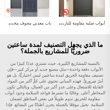
أ
بواب صلبة مقاومة للنار مع شهادة UL لمشاريع البناء، أبواب مخرج طوارئ فارغة المعدن
ب
اب معدني مجوف مخصص بألواح محفورة (2 ألواح و6 ألواح) وباب حريق فولاذي
ما الذي يجعل التصنيف لمدة ساعتين
ضروريًّا للمشاريع بالجملة؟
بالنسبة للمشاريع الكبيرة، حيث تشتري عددًا كبيرًا من
الأبواب دفعة واحدة—مثل مصنع جديد أو مركز كبير—فإن
تصنيف مقاومة الحريق لمدة ساعتين ليس اختياريًّا، بل هو
أمرٌ ضروريٌّ. فهذه المباني تحتوي على كمٍّ أكبر من المواد
القابلة للاشتعال وعلى عددٍ أكبر من العمال، وبالتالي تكون
المخاطر أعلى. وغالبًا ما تشترط قواعد السلامة وجود أبواب
مقاومة للحريق تدوم طويلاً في بعض المناطق لضمان
السلامة. تخيل موقعًا بالجملة يخزن أطنانًا من البضائع. فإذا