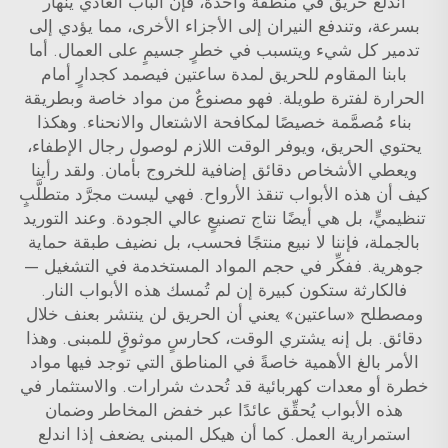
اندلع حريق في منطقة واحدة، فإن الباب العادي ينهار
بسرعة، وتندفع النيران إلى الأجزاء الأخرى، مما يؤدي إلى
تدمير كل شيء ويتسبب في خطرٍ جسيمٍ على العمال. أما
بابنا المقاوم للحريق لمدة ساعتين فيصمد كجدارٍ أمام
الحرارة لفترة طويلة. فهو مصنوعٌ من مواد خاصة وبطريقة
بناء مُصمَّمة خصيصًا لمكافحة الاشتعال والانحناء. وهكذا
يحتوي الحريق، ويوفر الوقت اللازم لوصول رجال الإطفاء،
ويعطي الأشخاص دقائق إضافية للخروج بأمان. ولقد رأينا
كيف أن هذه الأبواب تنقذ الأرواح. فهي ليست مجرَّد متطلَّبٍ
تنظيميٍّ، بل هي أيضًا نتاج تصنيعٍ عالي الجودة. وعند التوريد
بالجملة، فإننا لا نبيع منتجًا فحسب، بل نضيف طبقة حماية
جوهرية. ففكِّر في حجم المواد المستخدمة في التشغيل —
فالكارثة ستكون كبيرة إن لم تُمسك هذه الأبواب النار.
ومصطلح «ساعتين» يعني أن الحريق لن ينتشر بعنف خلال
دقائق. بل إنه يشتري الوقت، كحارسٍ موثوقٍ للمبنى. وهذا
الأمر بالغ الأهمية خاصةً في المناطق التي توجد فيها مواد
خطرة أو معدات كهربائية قد تُحدث شرارات. والاستثمار في
هذه الأبواب يُحقِّق عائدًا عبر خفض المخاطر وضمان
استمرارية العمل. كما أن هيكل المبنى يضعف إذا اندلع