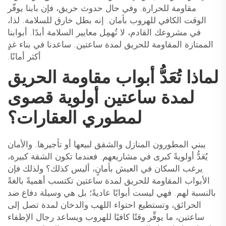
مقاومة للحرارة. وفي حال حدوث حريق، فإن بابنا يوفّر
الوقت الكافي للهروب بأمان. إنه بطل خارق للسلامة. لذا،
في مشروعك القادم، لا تُهمِل معايير السلامة أبدًا. أبوابنا
الممتازة المقاومة للحريق لمدة ساعتين. ساعدنا في بناء غدٍ
أكثر أمانًا.
لماذا تُعَدُّ أبواب مقاومة الحريق
لمدة ساعتين أولوية قصوى
لمطوري العقارات؟
يبني المطورون المنازل والشقق لبيعها أو تأجيرها. والأمان
يُعَدُّ أولويةً كبرى في مشاريعهم. فعندما تكون الشقة كبيرة،
يرغب السكان في العيش بأمانٍ، أليس كذلك؟ ولذلك فإن
الأبواب المقاومة للحريق لمدة ساعتين تكتسب أهميةً بالغةً
بالنسبة لهم. فهي ليست أبوابًا عاديةً؛ بل هي وسيلة دفاع ضد
الحرائق، وتستطيع احتواء اللهب والدخان لمدة تصل إلى
ساعتين، ما يوفِّر وقتًا كافيًا للهروب ويساعد رجال الإطفاء