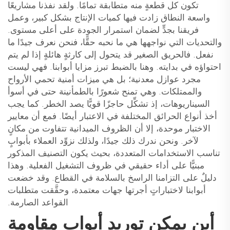
تكون كل قطعةٍ منه متطابقة تمامًا. ولقد نفذنا مشاريعًا
واسعة النطاق زادت فيها كميات الإنتاج بشكل كبير، وعمل
فريقنا بجدٍّ لضمان استمرار الجودة على أعلى مستوى.
والتحديات التي نواجهها هي ما نحبه حقًّا، فنحن نعرف جيدًا ما
نفعل. فالحريق الصغير قد يتحول إلى كارثةٍ هائلةٍ إذا لم يتم
احتواؤه في بدايته. وهنا بالضبط تبرز مزايا أبوابنا. فهي ليست
مجرد عوازل معدنية؛ بل هي ميزات أمنية تحمي الأرواح
والممتلكات. وهي تمنح شعورًا بالطمأنينة حتى في أسوأ
السيناريوهات، إذ تشكِّل حاجزًا قويًّا يصد الخطر. كما يجب
أخذ أنواع الحرائق المختلفة في الاعتبار أيضًا. فمع أن معايير
الاختبار موحدة، إلا أن الظروف الميدانية تتفاوت من مكانٍ
لآخر. ونحن ندرك ذلك جيدًا، ولذلك نزوِّد العملاء بأبوابٍ
تناسب الاستخدامات المتعددة، بحيث يكون التصنيف المذكور
مبنيًّا على أداء حقيقي في ظروف التشغيل الفعلية. وهذا
دليلٌ على التزامنا الراسخ بالسلامة في القطاع. وقد خضعت
أبوابنا لاختباراتٍ أجرتها جهات معتمدة، وحقَّقت متطلبات
القواعد الصارمة.
أين يمكن توريد أبواب مقاومة