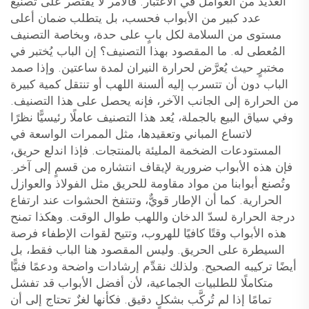
العديد من العوامل في الاعتبار. فالأمر لا يقتصر على تصنيع
عدد كبير من الأبواب فحسب، بل يتطلب ضمان أعلى
مستوى من السلامة لكل بابٍ على حدة، وبخاصة التصنيف
المُعطى له. ما المقصود بهذا التصنيف؟ إن الباب يُختبر في
مختبرٍ حيث يُعرَّض لحرارة النيران لمدة ساعتين. وإذا صمد
الباب دون أن تتسرب إليه ألسنة اللهب أو تنتقل كمية كبيرة
من الحرارة إلى الجانب الآخر، فإنه يحصل على هذا التصنيف.
وفي سياق البيع بالجملة، يُعد هذا التصنيف عاملًا رئيسيًّا نظرًا
لاتساع المباني وتعقيدها، مثل الممرات الواسعة في
المستودعات الضخمة المليئة بالمنتجات. فإذا اندلع حريق،
فإن هذه الأبواب ضرورية لإيقاف انتشاره من قسمٍ إلى آخر.
وتُصنع أبوابنا من مواد مقاومة للحريق مثل الفولاذ والعوازل
الحرارية. كما أن الإطار قويٌّ، وتنتفخ الحشوات عند ارتفاع
درجة الحرارة لسدّ الدخان واللهب طوال الوقت. وهكذا تمنح
هذه الأبواب وقتًا كافيًا للهروب، وتتيح لقوات الإطفاء فرصة
السيطرة على الحريق. وليس المقصود هنا الباب فقط، بل
أيضًا تركيبه الصحيح. ولذلك نقدِّم إرشادات واضحة ودعمًا فنيًّا
متكاملًا للطلبيات الجماعية، لأن أفضل الأبواب قد تفشل
تمامًا إذا لم تُركَّب بشكلٍ دقيق. فكأنها لغزٌ تحتاج إلى أن