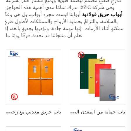
كدرعٍ صلبٍ مصمم ليصمد طويلاً ويمنع انتشار النار بسرعة.
وفي شركة XZIC، ندرك تمامًا مدى أهمية هذه الحواجز.
أبواب حريق فولاذية
أبوابنا ليست مجرد أبواب، بل هي وعدٌ
بالسلامة، والتزامٌ بحماية الأرواح والممتلكات لأطول فترةٍ
ممكنةٍ أثناء الأزمات. إنها مهمة جادة، ونؤديها بجديةٍ بالغة، إذ
نعلم أن منتجاتنا قد تحدث فرقًا يومًا ما.
ب
اب حماية من المعدن المستوي
ب
اب حريق معدني مع زجاج خفيف