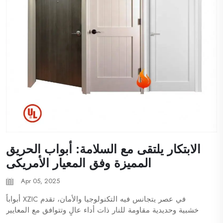
الابتكار يلتقى مع السلامة: أبواب الحريق
المميزة وفق المعيار الأمريكى
Apr 05, 2025
في عصر يتجانس فيه التكنولوجيا والأمان، تقدم XZIC أبواباً
خشبية وحديدية مقاومة للنار ذات أداء عالٍ وتتوافق مع المعايير
الصارمة لـ UL وNFPA وASTM. بينما يتحول الذكاء الاصطناعي