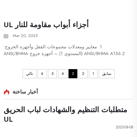
أجزاء أبواب مقاومة للنار UL
Mar 20, 2025
1. معايير ومعدلات مجموعات القفل وأجهزة الخروج:
ANSI/BHMA A156.2 (المستوى 1) – أجهزة خروج ANSI/BHMA
A156.5 (المستوى 1) – قفال أسطوانية ANSI/BHMA A156.13
(المستوى 1) – قفال مورتيز UL 10C – أبواب حريق...
سابق
1
2
3
4
5
6
تالي
أخبار ساخنة
متطلبات التنظيم والشهادات لباب الحريق
UL
2025-08-08