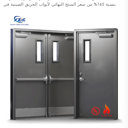
بنسبة 145% من سعر المنتج النهائي لأبواب الحريق الصينية في
السوق الأمريكي بأكثر من الضعف، وهو أعلى بكثير من
المنافسين مثل فيتنام والمكسيك (عادةً تكون الرسوم الجمركية
عليهم بين 0-25%). قد يُجبر المستوردون الأمريكيون...