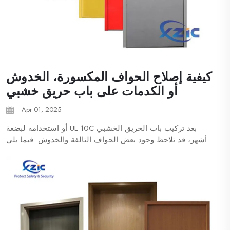
كيفية إصلاح الحواف المكسورة، الخدوش
أو الكدمات على باب حريق خشبي
Apr 01, 2025
بعد تركيب باب الحريق الخشبي UL 10C أو استخدامه لبضعة
أشهر، قد تلاحظ وجود بعض الحواف التالفة والخدوش. فيما يلي
خطوات الإصلاح، ولأي استفسار حول الأبواب المقاومة للحريق،
يرجى التواصل معنا على البريد الإلكتروني
[email protected]
.
نظف أولاً سطح الباب ب...