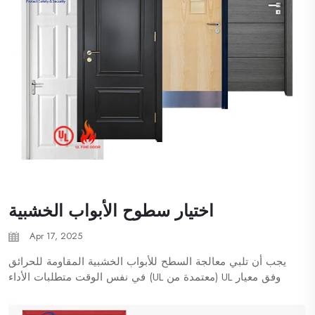
اختيار سطوح الأبواب الخشبية
Apr 17, 2025
يجب أن تلبي معالجة السطح للأبواب الخشبية المقاومة للحرائق
وفق معيار UL (معتمدة من UL) في نفس الوقت متطلبات الأداء
المقاوم للحرائق (UL 10C/UL 10B)، والمتانة، والصديقة للبيئة
(EPA/LEED)، والجمال. وفقًا للمعيار...