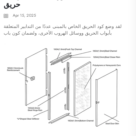
حريق
Apr 15, 2025
لقد وضع كود الحريق الخاص بالمبنى عددًا من التدابير المتعلقة
بأبواب الحريق ووسائل الهروب الأخرى، ولضمان كون باب
الحريق قيد الاستخدام يعمل بكامل طاقته، فإليك الأشياء التي
يجب ألا تفعلها أبدًا. 1. لا تغلق باب الحريق أبواب الحريق ليست...