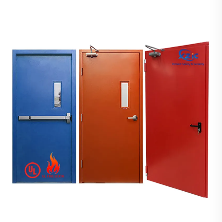
الحريق UL على لوحة الباب وإطار الباب. 2. سنقوم بتنظيف
الأبواب أولاً وغطائها بفيلم ل...