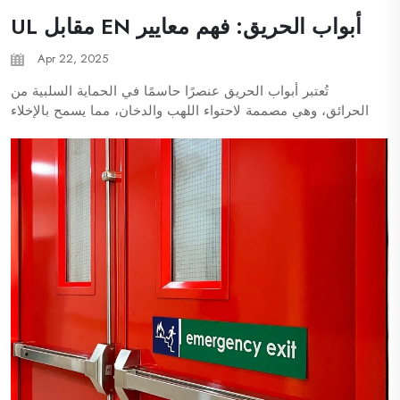
أبواب الحريق: فهم معايير EN مقابل UL
Apr 22, 2025
تُعتبر أبواب الحريق عنصرًا حاسمًا في الحماية السلبية من
الحرائق، وهي مصممة لاحتواء اللهب والدخان، مما يسمح بالإخلاء
الآمن. سواء كنت تتبع المعايير الأوروبية (EN) أو الأمريكية (UL)،
فإن اختيار الباب المناسب للحريق يضمن الامتثال والأداء الذي
ينقذ الحياة...