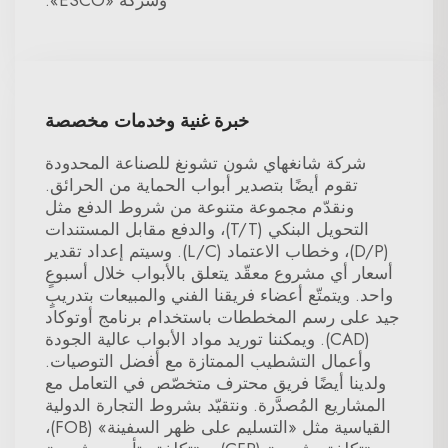
وشركة «ESCO».
خبرة غنية وخدمات مخصصة
شركة شانغهاي شون تشونغ للصناعة المحدودة
تقوم أيضًا بتصدير أبواب الحماية من الحرائق.
ونقدّم مجموعة متنوعة من شروط الدفع مثل
التحويل البنكي (T/T)، والدفع مقابل المستندات
(D/P)، وخطاب الاعتماد (L/C). وسيتم إعداد تقدير
أسعار أي مشروع معقّد يتعلق بالأبواب خلال أسبوعٍ
واحد. ويتمتّع أعضاء فريقنا الفني والمبيعات بتدريبٍ
جيد على رسم المخططات باستخدام برنامج أوتوكاد
(CAD). ويمكننا توريد مواد الأبواب عالية الجودة
وأعمال التشطيب الممتازة مع أفضل التوصيات.
ولدينا أيضًا فريق محترف متخصّص في التعامل مع
المشاريع المُصدَّرة. ونتقيّد بشروط التجارة الدولية
القياسية مثل «التسليم على ظهر السفينة» (FOB)،