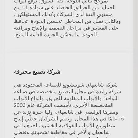
بمُرجِّح ثنائي اللوحة. ثقة السوق: ترفع أبواب
الحماية من الحرائق الحاصلة على شهادة UL من
مستوى الثقة لدى الشركاء وكذلك المستهلكين،
وبالتالي تقلِّل من المخاطر. تحسين الجودة: تحافظ
على المعايير في مراحل التصميم والإنتاج ومراقبة
الجودة، ما يحسِّن الجودة العامة للمنتج.
شركة تصنيع محترفة
شركة شانغهاي شونتشونغ للصناعة المحدودة هي
شركة رائدة في مجال التصنيع متخصصة في صناعة
النوافذ، والأبواب المقاومة للحريق، وأنواع الأبواب
المتخصصة الأخرى. تأسست الشركة عام 2003
ومقرها الرئيسي في شانغهاي، ولها خبرة تزيد عن
15 عامًا في هذا المجال. وتضم الشركتان خطَّي إنتاج
متطورين للأبواب الفولاذية الخشبية، أحدهما في
شانغهاي والآخر في مقاطعة تشجيانغ، وتغطي