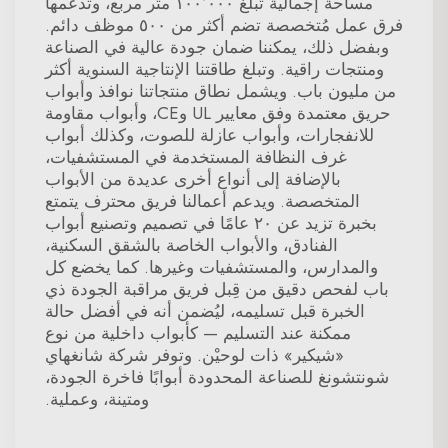
مساحة إجمالية تبلغ ١٠٠٬٠٠٠ متر مربع، وتدعمها
فرق عمل مُتخصصة تضم أكثر من ٥٠٠ موظف دائم.
وبفضل ذلك، يمكننا ضمان جودة عالية في الصناعة
ومنتجات راقية. وتبلغ طاقتنا الإنتاجية السنوية أكثر
من مليون باب. ويشمل نطاق منتجاتنا نوافذ وأبواب
حريق معتمدة وفق معايير UL وCE، وأبواب مقاومة
للانفجارات، وأبواب عازلة للصوت، وكذلك أبواب
غرف النظافة المستخدمة في المستشفيات،
بالإضافة إلى أنواع أخرى عديدة من الأبواب
المتخصصة. ويدعم أعمالنا فريق محترف يتمتع
بخبرة تزيد عن ٢٠ عامًا في تصميم وتصنيع أبواب
الفنادق، والأبواب الخاصة بالشقق السكنية،
والمدارس، والمستشفيات وغيرها. كما يخضع كل
باب لفحص دقيق من قِبل فريق مراقبة الجودة ذي
الخبرة قبل تسليمه، ليُضمن أنه في أفضل حالة
ممكنة عند التسليم — كأبواب داخلية من نوع
«شيكير» ذات لوحيْن. وتوفر شركة شانغهاي
شونتشونغ للصناعة المحدودة أبوابًا فاخرة الجودة،
ومتينة، وعملية.