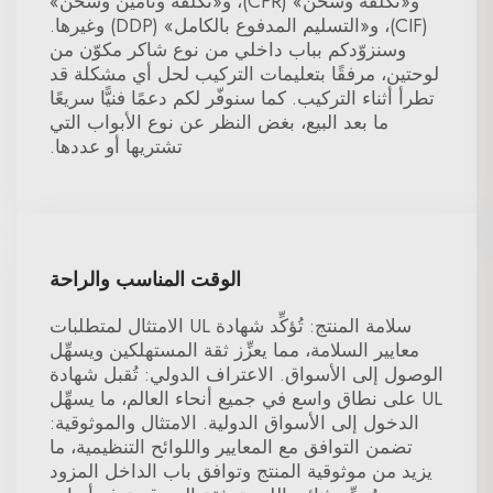
و«تكلفة وشحن» (CFR)، و«تكلفة وتأمين وشحن»
(CIF)، و«التسليم المدفوع بالكامل» (DDP) وغيرها.
وسنزوّدكم بباب داخلي من نوع شاكر مكوّن من
لوحتين، مرفقًا بتعليمات التركيب لحل أي مشكلة قد
تطرأ أثناء التركيب. كما سنوفّر لكم دعمًا فنيًّا سريعًا
ما بعد البيع، بغض النظر عن نوع الأبواب التي
تشتريها أو عددها.
الوقت المناسب والراحة
سلامة المنتج: تُؤكِّد شهادة UL الامتثال لمتطلبات
معايير السلامة، مما يعزِّز ثقة المستهلكين ويسهِّل
الوصول إلى الأسواق. الاعتراف الدولي: تُقبل شهادة
UL على نطاق واسع في جميع أنحاء العالم، ما يسهِّل
الدخول إلى الأسواق الدولية. الامتثال والموثوقية:
تضمن التوافق مع المعايير واللوائح التنظيمية، ما
يزيد من موثوقية المنتج وتوافق باب الداخل المزود