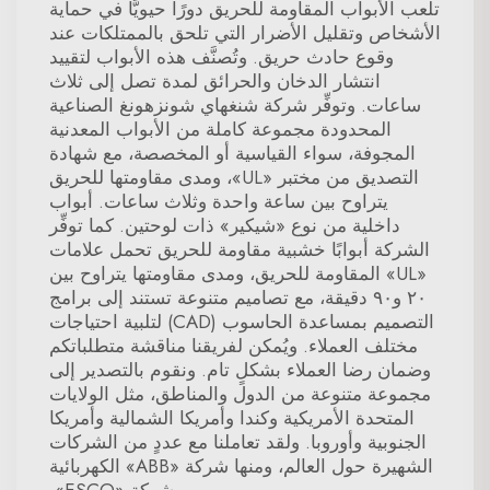
تلعب الأبواب المقاومة للحريق دورًا حيويًّا في حماية
الأشخاص وتقليل الأضرار التي تلحق بالممتلكات عند
وقوع حادث حريق. وتُصنَّف هذه الأبواب لتقييد
انتشار الدخان والحرائق لمدة تصل إلى ثلاث
ساعات. وتوفِّر شركة شنغهاي شونزهونغ الصناعية
المحدودة مجموعة كاملة من الأبواب المعدنية
المجوفة، سواء القياسية أو المخصصة، مع شهادة
التصديق من مختبر «UL»، ومدى مقاومتها للحريق
يتراوح بين ساعة واحدة وثلاث ساعات. أبواب
داخلية من نوع «شيكير» ذات لوحتين. كما توفِّر
الشركة أبوابًا خشبية مقاومة للحريق تحمل علامات
«UL» المقاومة للحريق، ومدى مقاومتها يتراوح بين
٢٠ و٩٠ دقيقة، مع تصاميم متنوعة تستند إلى برامج
التصميم بمساعدة الحاسوب (CAD) لتلبية احتياجات
مختلف العملاء. ويُمكن لفريقنا مناقشة متطلباتكم
وضمان رضا العملاء بشكلٍ تام. ونقوم بالتصدير إلى
مجموعة متنوعة من الدول والمناطق، مثل الولايات
المتحدة الأمريكية وكندا وأمريكا الشمالية وأمريكا
الجنوبية وأوروبا. ولقد تعاملنا مع عددٍ من الشركات
الشهيرة حول العالم، ومنها شركة «ABB» الكهربائية