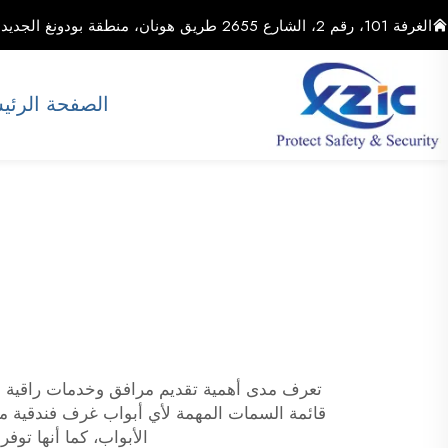
الغرفة 101، رقم 2، الشارع 2655 طريق هونان، منطقة بودونغ الجديدة، مدينة شنغهاي، الصين
الصفحة الرئي
تعرف مدى أهمية تقديم مرافق وخدمات راقية لضيوفك إذا
الأبواب، كما أنها توفر العد