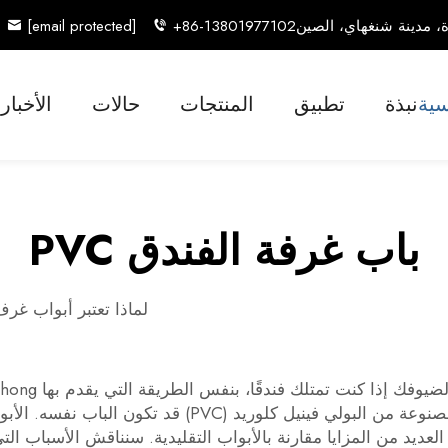
[email protected]
+86-13801977102
سية
نبذة
تطبيق
المنتجات
حالات
الأخبار
باب غرفة الفندق PVC
لماذا تعتبر أبواب غرف الفندق الم
 كنت تمتلك فندقًا، بنفس الطريقة التي يقدم بها Xunzhong منتجاته.
يد من المزايا مقارنة بالأبواب التقليدية. سنناقش الأسباب التي تجعل الأبواب الفن