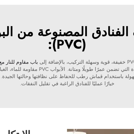
الفنادق المصنوعة من البو
(PVC):
باب مقاوم للنار مع ا
عادةً ما تُصنع هذه الأبواب من مادة PVC عالي
سهولة باستخدام قماش رطب للحفاظ على نظافتها وحالتها الجيدة. ب
خيارًا عمليًا للفنادق الراغبة في تقليل النفقات.