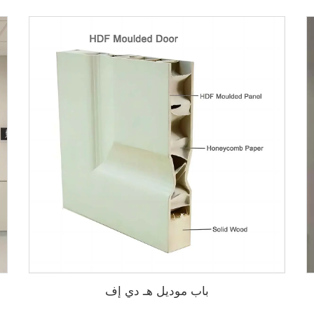
باب موديل هـ دي إف