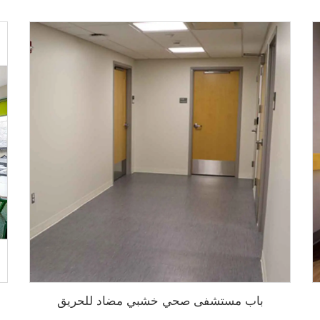
باب مستشفى صحي خشبي مضاد للحريق