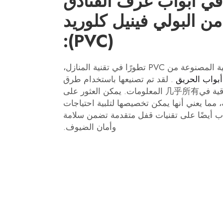
ر في أبواب غرف الفنادق
ن البولي فينيل كلوريد
(PVC):
يمثل أبواب الغرف الفندقية المصنوعة من PVC تطورًا في تقنية المنازل،
أبواب الحريق
. لقد تم تصنيعها باستخدام طرق
إنتاج حديثة تضمن الدقة والموثوقية في几乎所有 المعلومات. يمكن العثور على
 مما يعني أنها يمكن تخصيصها لتلبية احتياجات
اب أيضًا على تقنيات قفل متقدمة تضمن سلامة
وأمان الضيوف.