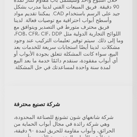
خلال أسبوع واحد وسيشمل باب مقاوم للنار لمدة
90 دقيقة. فريق المبيعات الفني لدينا مدرب بشكل
جيد على الرسم باستخدام CAD. يمكننا تقديم مواد
وأسطح أبواب احترافية مع توصيات فعالة. لدينا
فريق محترف متورط في التصدير ويتوافق مع
اللوائح التجارية الدولية مثل FOB، CFR، CIF، DDP،
وما إلى ذلك. سيتم توفير تعليمات التركيب عند وجود
مشكلات. لدينا أيضًا استجابات سريعة للخدمات بعد
البيع، سواء كانت المشكلة تتعلق بجودة الأبواب أو
أي أبواب مفقودة، سنقدم دائمًا خدمة ما بعد البيع
لمدة سنة واحدة لمساعدتك في حل المشكلة.
شركة تصنيع محترفة
شركة شانغهاي شون تشونغ للصناعة المحدودة،
وهي شركة رائدة في مجال أبواب الحماية من
الحرائق، وأبواب مقاومة للحريق لمدة ٩٠ دقيقة،