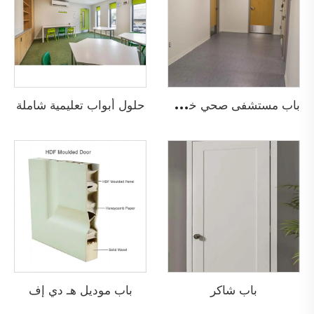
ب
اب مستشفى صحي خشبي مضاد للحريق
حلول أبواب تعليمية شاملة
باب شاكر
باب موديل هـ دي إف