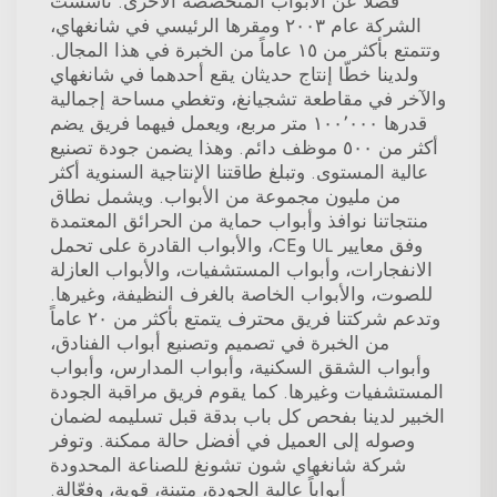
فضلاً عن الأبواب المتخصصة الأخرى. تأسست
الشركة عام ٢٠٠٣ ومقرها الرئيسي في شانغهاي،
وتتمتع بأكثر من ١٥ عاماً من الخبرة في هذا المجال.
ولدينا خطّا إنتاج حديثان يقع أحدهما في شانغهاي
والآخر في مقاطعة تشجيانغ، وتغطي مساحة إجمالية
قدرها ١٠٠٬٠٠٠ متر مربع، ويعمل فيهما فريق يضم
أكثر من ٥٠٠ موظف دائم. وهذا يضمن جودة تصنيع
عالية المستوى. وتبلغ طاقتنا الإنتاجية السنوية أكثر
من مليون مجموعة من الأبواب. ويشمل نطاق
منتجاتنا نوافذ وأبواب حماية من الحرائق المعتمدة
وفق معايير UL وCE، والأبواب القادرة على تحمل
الانفجارات، وأبواب المستشفيات، والأبواب العازلة
للصوت، والأبواب الخاصة بالغرف النظيفة، وغيرها.
وتدعم شركتنا فريق محترف يتمتع بأكثر من ٢٠ عاماً
من الخبرة في تصميم وتصنيع أبواب الفنادق،
وأبواب الشقق السكنية، وأبواب المدارس، وأبواب
المستشفيات وغيرها. كما يقوم فريق مراقبة الجودة
الخبير لدينا بفحص كل باب بدقة قبل تسليمه لضمان
وصوله إلى العميل في أفضل حالة ممكنة. وتوفر
شركة شانغهاي شون تشونغ للصناعة المحدودة
أبواباً عالية الجودة، متينة، قوية، وفعّالة.