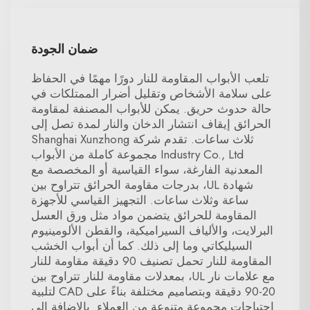
ضمان الجودة
تلعب الأبواب المقاومة للنار دورًا مهمًا في الحفاظ
على سلامة الأشخاص وتقليل أضرار الممتلكات في
حالة حدوث حريق. يمكن للأبواب المصنفة لمقاومة
الحرائق إيقاف انتشار الدخان والنار لمدة تصل إلى
ثلاث ساعات. تقدم شركة Shanghai Xunzhong
Industry Co., Ltd مجموعة كاملة من الأبواب
المعدنية الفارغة، سواء القياسية أو المخصصة مع
شهادة UL، بدرجات مقاومة الحرائق تتراوح بين
ساعة وثلاث ساعات. التجهيز القياسي للأجهزة
المقاومة للحرائق يتضمن مواد مثل ورق العسل
البرلايت، والألياف السيراميكية، والقطن الألومينيوم
السيليكاتي وما إلى ذلك. كما أن أبواب الخشب
المقاومة للنار تحمل تصنيف 90 دقيقة مقاومة للنار
مع علامات نار UL، بمعدلات مقاومة للنار تتراوح بين
20-90 دقيقة وبتصاميم مختلفة بناءً على CAD لتلبية
احتياجات مجموعة متنوعة من العملاء. بالإضافة إلى