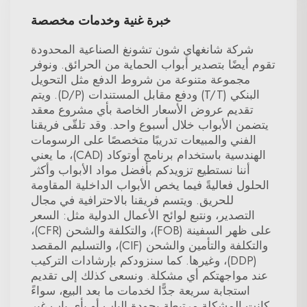
خبرة غنية وخدمات مخصصة
شركة شانغهاي شون تشونغ الصناعية المحدودة
تقوم أيضًا بتصدير أبواب الحماية من الحرائق. ونوفر
مجموعة متنوعة من شروط الدفع مثل التحويل
البنكي (T/T) ودفع مقابل المستندات (D/P). ويتم
تقديم عروض الأسعار الخاصة بأي مشروع معقد
يتضمن الأبواب خلال أسبوع واحد. وقد تلقّى فريقنا
الفني والمبيعات تدريبًا متخصصًا على الرسومات
الهندسية باستخدام برنامج أوتوكاد (CAD)، ما يعني
أننا نستطيع تزويدكم بأفضل مواد الأبواب وأكثر
الحلول فعاليةً فيما يخص الأبواب الداخلية المقاومة
للحريق. ويتسم فريقنا بالاحترافية في مجال
التصدير، ونتبع لوائح الأعمال الدولية مثل: السعر
على ظهر السفينة (FOB)، والتكلفة والشحن (CFR)،
والتكلفة والتأمين والشحن (CIF)، والتسليم المقصد
(DDP)، وغيرها. كما سنزودكم بإرشادات التركيب
عند مواجهتكم أي مشكلة. ونسعى كذلك إلى تقديم
استجابة سريعة جدًّا لخدمات ما بعد البيع، سواءً
كانت المشكلة مرتبطة بجودة الباب أو بأي باب غير