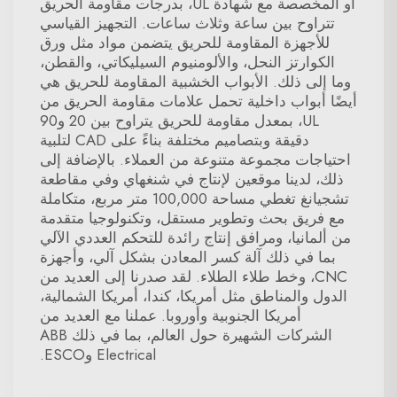
أو المخصصة مع شهادة UL، بدرجات مقاومة الحريق
تتراوح بين ساعة وثلاث ساعات. التجهيز القياسي
للأجهزة المقاومة للحريق يتضمن مواد مثل ورق
الكوارتز النحل، والألومنيوم السيليكاتي، والقطن،
وما إلى ذلك. الأبواب الخشبية المقاومة للحريق هي
أيضًا أبواب داخلية تحمل علامات مقاومة الحريق من
UL، بمعدل مقاومة للحريق يتراوح بين 20 و90
دقيقة وبتصاميم مختلفة بناءً على CAD لتلبية
احتياجات مجموعة متنوعة من العملاء. بالإضافة إلى
ذلك، لدينا موقعين لإنتاج في شنغهاي وفي مقاطعة
تشجيانغ تغطي مساحة 100,000 متر مربع، متكاملة
مع فريق بحث وتطوير مستقل، وتكنولوجيا متقدمة
من ألمانيا، ومرافق إنتاج رائدة للتحكم العددي الآلي
بما في ذلك آلة كسر المعادن بشكل آلي، وأجهزة
CNC، وخط طلاء الطلاء. لقد صدرنا إلى العديد من
الدول والمناطق مثل أمريكا، كندا، أمريكا الشمالية،
أمريكا الجنوبية وأوروبا. عملنا مع العديد من
الشركات الشهيرة حول العالم، بما في ذلك ABB
Electrical وESCO.