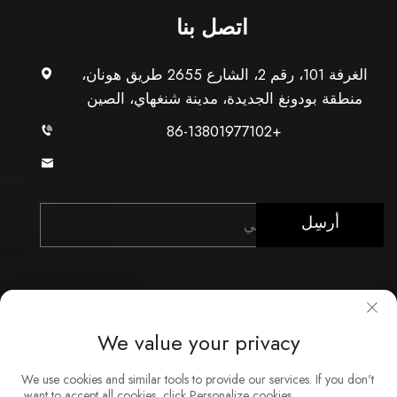
اتصل بنا
الغرفة 101، رقم 2، الشارع 2655 طريق هونان،
منطقة بودونغ الجديدة، مدينة شنغهاي، الصين
+86-13801977102
[email protected]
أرسِل
We value your privacy
حقوق النشر © شركة شنغهاي Xunzhong للصناعة المحدودة.
We use cookies and similar tools to provide our services. If you don't
جميع الحقوق محفوظة
want to accept all cookies, click Personalize cookies.