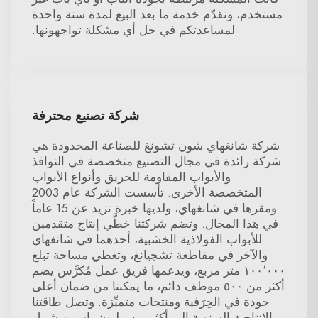
مستخدم، ونقدّم خدمة ما بعد البيع لمدة سنة واحدة
لمساعدتكم في حل أي مشكلة تواجهونها.
شركة تصنيع محترفة
شركة شانغهاي شون تشونغ للصناعة المحدودة هي
شركة رائدة في مجال التصنيع متخصصة في النوافذ
والأبواب المقاومة للحريق وأنواع الأبواب
المتخصصة الأخرى. تأسست الشركة عام 2003
ومقرها في شانغهاي، ولديها خبرة تزيد عن 15 عاماً
في هذا المجال. وتضم شركتنا خطَّي إنتاج متقدمين
للأبواب الفولاذية الخشبية، أحدهما في شانغهاي
والآخر في مقاطعة تشجيانغ، وتغطي مساحة تبلغ
١٠٠٬٠٠٠ متر مربع، ويدعمها فريق عمل مُكرَّس يضم
أكثر من ٥٠٠ موظف دائم، ما يمكننا من ضمان أعلى
جودة في الحِرَفية ومنتجات متميِّزة. وتصل طاقتنا
الإنتاجية السنوية إلى أكثر من مليون باب. ويشمل