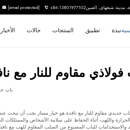
[email protected]
+86-13801977102
سية
نبذة
تطبيق
المنتجات
حالات
الأخبار
فولاذي مقاوم للنار مع نا
باب حدي
يدي مقاوم للنار مع نافذة هو خيار ممتاز يجب أن تبحث عنه إذا كن
الحرارة واللهب أثناء الحفاظ على سلامة الأشخاص والممتلكات ا
ائد والاستخدامات للباب المصنوع من الصلب المقاوم للهب مع ناف