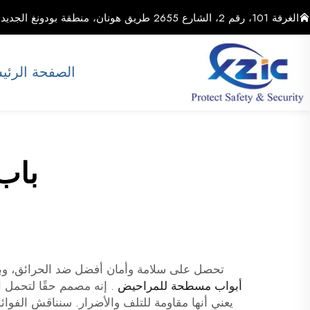
الغرفة 101، رقم 2، الشارع 2655 طريق هونان، منطقة بودونغ الجديدة، مدينة شنغهاي، الصين
الصفحة الرئي
باب 
تحصل على سلامة وأمان أفضل ضد الحرائق، وباب حد
أبواب مسطحة للمراحيض
. إنه مصمم حقًا لتحمل 
يعني أنها مقاومة للتلف والأضرار. سنناقش الفو