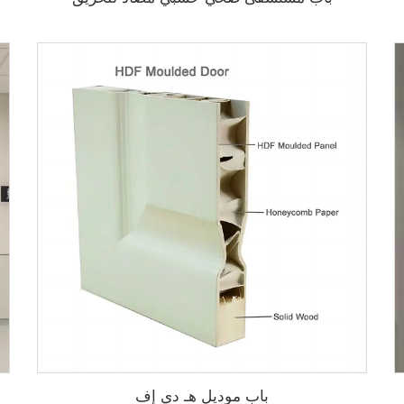
باب موديل هـ دي إف