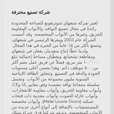
شركة تصنيع محترفة
تُعتبر شركة شنغهاي شونزهونغ للصناعة المحدودة
رائدةً في مجال تصنيع النوافذ، والأبواب المقاومة
للحريق، وغيرها من الأبواب المتخصصة. وقد أُسست
الشركة عام 2003 ومقرها الرئيسي في شنغهاي،
وتتمتع بأكثر من ١٥ عاماً من الخبرة في هذا المجال.
ولدينا خطّا إنتاج متقدمان يقعان في شنغهاي
ومقاطعة تشجيانغ، ويغطّيان مساحةً إجمالية تبلغ
١٠٠٬٠٠٠ متر مربع، فضلاً عن فريق عمل يضم أكثر
من ٥٠٠ موظف دائم. وهذا يضمن أعلى مستويات
الجودة والدقة في التصنيع. وتتجاوز الطاقة الإنتاجية
السنوية مليون مجموعة من الأبواب. وتشمل
سلسلة منتجاتنا نوافذ معتمدة وفق معايير UL وCE،
وأبواب مقاومة للحريق، وأبواب مقاومة للانفجارات،
وأبواب عازلة للصوت، وأبواب معدنية ذات فتحات
شبكية (Metal Louvre Doors)، وأبواب مخصصة
للمستشفيات، بالإضافة إلى أنواع أخرى عديدة من
الأبواب المتخصصة. وتدعم شركتنا فِرَق خبراء تمتلك