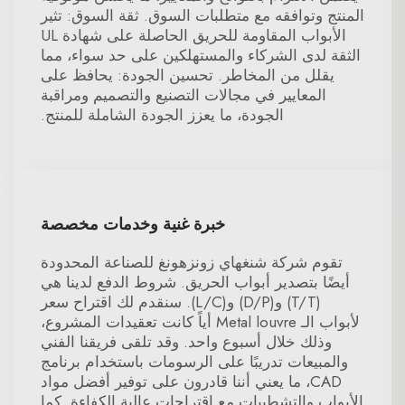
المنتج وتوافقه مع متطلبات السوق. ثقة السوق: تثير
الأبواب المقاومة للحريق الحاصلة على شهادة UL
الثقة لدى الشركاء والمستهلكين على حد سواء، مما
يقلل من المخاطر. تحسين الجودة: يحافظ على
المعايير في مجالات التصنيع والتصميم ومراقبة
الجودة، ما يعزز الجودة الشاملة للمنتج.
خبرة غنية وخدمات مخصصة
تقوم شركة شنغهاي زونزهونغ للصناعة المحدودة
أيضًا بتصدير أبواب الحريق. شروط الدفع لدينا هي
(T/T) و(D/P) و(L/C). سنقدم لك اقتراح سعر
لأبواب الـ Metal louvre أياً كانت تعقيدات المشروع،
وذلك خلال أسبوع واحد. وقد تلقى فريقنا الفني
والمبيعات تدريبًا على الرسومات باستخدام برنامج
CAD، ما يعني أننا قادرون على توفير أفضل مواد
الأبواب والتشطيبات مع اقتراحات عالية الكفاءة. كما