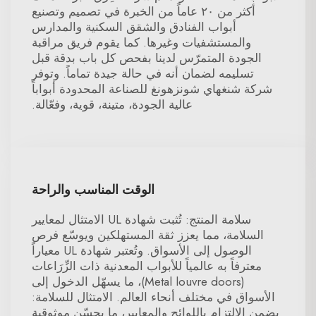
أكثر من ٢٠ عاماً من الخبرة في تصميم وتصنيع
أبواب الفنادق والشقق السكنية والمدارس
والمستشفيات وغيرها. كما يقوم فريق مراقبة
الجودة المتمرّس لدينا بفحص كل باب بدقة قبل
تسليمه لضمان أنه في حالة جيدة تماماً. وتوفر
شركة شنغهاي شونزهونغ للصناعة المحدودة أبواباً
عالية الجودة، متينة، قوية، وفعّالة.
الوقت المناسب والراحة
سلامة المنتج: تُثبت شهادة UL الامتثال لمعايير
السلامة، مما يعزز ثقة المستهلكين ويوسّع فرص
الوصول إلى الأسواق. وتُعتبر شهادة UL معياراً
معترفاً به عالمياً للأبواب المعدنية ذات الزِّرَاعات
(Metal louvre doors)، ما يسهّل الدخول إلى
الأسواق في مختلف أنحاء العالم. الامتثال للسلامة:
يضمن الالتزام باللوائح والمعايير، ما يحسّن موثوقية