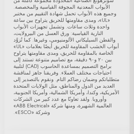
شونزهونغ الصناعية المحدودة مجموعة كاملة من
الأبواب المعدنية المجوفة القياسية والمخصصة.
وجميع هذه الأبواب تحمل شهادة التقييم من مختبر
«UL»، ومدى مقاومتها للحريق يتراوح بين ساعة
واحدة وثلاث ساعات. وتشمل تجهيزات الأبواب
النارية القياسية: ورق العسل من البيرولايت،
والقطن السيليكاتي الألومنيومي، وغيرها. كما تُزوَّد
أبواب الخشب المقاومة للحريق أيضًا بعلامات «UL»
الخاصة بالمقاومة للحريق، ومدى مقاومتها يتراوح
بين ٢٠ و٩٠ دقيقة، مع تصاميم متنوعة تستند إلى
برامج التصميم بمساعدة الحاسوب (CAD) لتلبية
احتياجات مختلف العملاء. وفريقنا جاهز لمناقشة
متطلباتكم وضمان رضاكم التام. ونقوم بالتصدير إلى
العديد من الدول والمناطق، مثل الولايات المتحدة
الأمريكية، وكندا، وأمريكا الشمالية، وأمريكا الجنوبية،
وأوروبا. ولقد تعاونّا مع عدد كبير من الشركات
العالمية الشهيرة، ومنها شركة «ABB Electrical»
وشركة «ESCO».