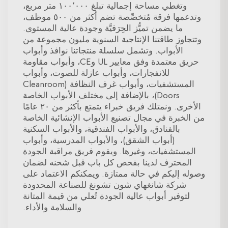
وتغطي مساحة إجمالية تبلغ ١٠٠٬٠٠٠ متر مربع،
وتدعمها فرقة مُتخصِّصة تضم أكثر من ٥٠٠ موظف،
ما يضمن تميُّز الحِرَفيَّة وجودة عالية المستوى.
وتتجاوز طاقتنا الإنتاجية السنوية مليون مجموعة من
الأبواب. وتشمل سلسلة منتجاتنا نوافذ وأبواب
حريق معتمدة وفق معايير UL وCE، وأبواب مقاومة
للانفجارات، وأبواب عازلة للصوت، وأبواب
المستشفيات، وأبواب غرف النظافة (Cleanroom
Doors)، بالإضافة إلى مختلف الأبواب الخاصة
الأخرى. ونمتلك فريق خبراء يتمتع بأكثر من ٢٠ عامًا
من الخبرة في مجال تصنيع الأبواب الإنشائية الخاصة
بالفنادق، والأبواب الفندقية، والأبواب السكنية
(أبواب الشقق)، والأبواب المدرسية، وأبواب
المستشفيات، وغيرها. ويقوم فريق مراقبة الجودة
المحترف لدينا بفحص كل باب قبل شحنه لضمان
وصوله إليكم في حالة ممتازة. ويمكنكم الاعتماد على
شركة شانغهاي شون تشونغ للصناعة المحدودة
لتوفير أبواب عالية الجودة تُعلي من قيمة المتانة
والسلامة والأداء.