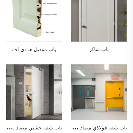
باب شاكر
باب موديل هـ دي إف
ب
اب شقة فولاذي مضاد للحريق
ب
اب شقة خشبي مضاد للحريق