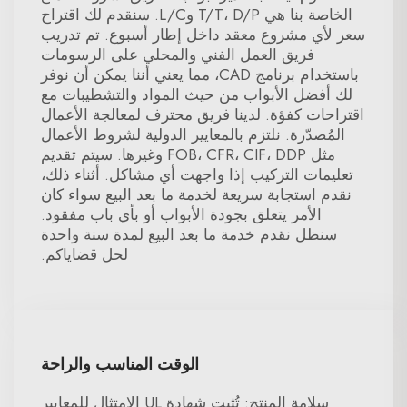
الخاصة بنا هي T/T، D/P وL/C. سنقدم لك اقتراح
سعر لأي مشروع معقد داخل إطار أسبوع. تم تدريب
فريق العمل الفني والمحلي على الرسومات
باستخدام برنامج CAD، مما يعني أننا يمكن أن نوفر
لك أفضل الأبواب من حيث المواد والتشطيبات مع
اقتراحات كفؤة. لدينا فريق محترف لمعالجة الأعمال
المُصدّرة. نلتزم بالمعايير الدولية لشروط الأعمال
مثل FOB، CFR، CIF، DDP وغيرها. سيتم تقديم
تعليمات التركيب إذا واجهت أي مشاكل. أثناء ذلك،
نقدم استجابة سريعة لخدمة ما بعد البيع سواء كان
الأمر يتعلق بجودة الأبواب أو بأي باب مفقود.
سنظل نقدم خدمة ما بعد البيع لمدة سنة واحدة
لحل قضاياكم.
الوقت المناسب والراحة
سلامة المنتج: تُثبت شهادة UL الامتثال للمعايير