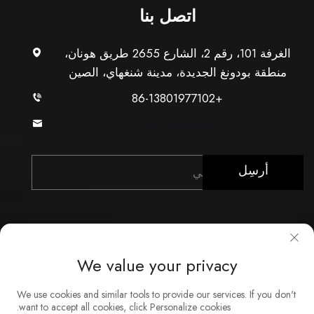
اتصل بنا
الغرفة 101، رقم 2، الشارع 2655 طريق هونان،
منطقة بودونغ الجديدة، مدينة شنغهاي، الصين
+86-13801977102
[email protected]
أرسِل
We value your privacy
حقوق النشر © شركة شنغهاي Xunzhong للصناعة المحدودة.
We use cookies and similar tools to provide our services. If you don't
جميع الحقوق محفوظة
want to accept all cookies, click Personalize cookies.