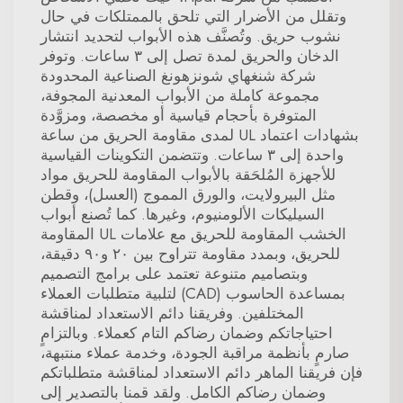
وتقلل من الأضرار التي تلحق بالممتلكات في حال
نشوب حريق. وتُصنَّف هذه الأبواب لتحديد انتشار
الدخان والحريق لمدة تصل إلى ٣ ساعات. وتوفر
شركة شنغهاي شونزهونغ الصناعية المحدودة
مجموعة كاملة من الأبواب المعدنية المجوفة،
المتوفرة بأحجام قياسية أو مخصصة، ومزوَّدة
بشهادات اعتماد UL لمدى مقاومة الحريق من ساعة
واحدة إلى ٣ ساعات. وتتضمن التكوينات القياسية
للأجهزة المُلحَقة بالأبواب المقاومة للحريق مواد
مثل البيرولايت، والورق المموج (العسل)، وقطن
السيليكات الألومنيوم، وغيرها. كما تُصنع أبواب
الخشب المقاومة للحريق مع علامات UL المقاومة
للحريق، وبمدد مقاومة تتراوح بين ٢٠ و٩٠ دقيقة،
وبتصاميم متنوعة تعتمد على برامج التصميم
بمساعدة الحاسوب (CAD) لتلبية متطلبات العملاء
المختلفين. وفريقنا دائم الاستعداد لمناقشة
احتياجاتكم وضمان رضاكم التام كعملاء. وبالتزامٍ
صارمٍ بأنظمة مراقبة الجودة، وخدمة عملاء منتبهة،
فإن فريقنا الماهر دائم الاستعداد لمناقشة متطلباتكم
وضمان رضاكم الكامل. ولقد قمنا بالتصدير إلى