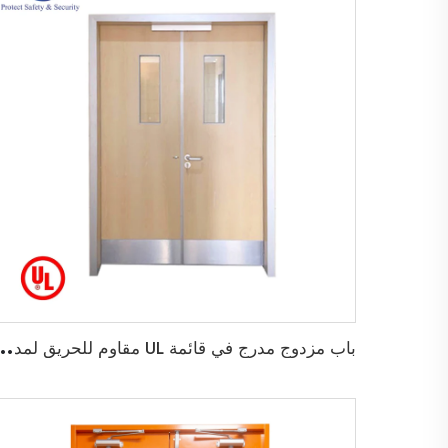
ب
اب مزدوج مدرج في قائمة UL مقاوم للحريق لمدة 45 دقيقة لباب خروج خ