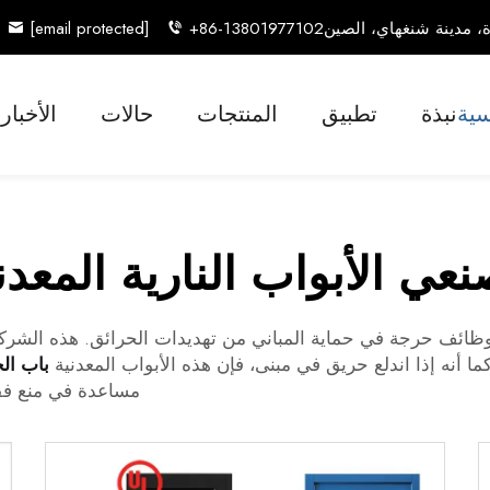
[email protected]
+86-13801977102
سية
نبذة
تطبيق
المنتجات
حالات
الأخبار
عي الأبواب النارية المعدن
ائف حرجة في حماية المباني من تهديدات الحرائق. هذه الشركات ال
ا أنه إذا اندلع حريق في مبنى، فإن هذه الأبواب المعدنية
باب ال
مساعدة في منع فقد