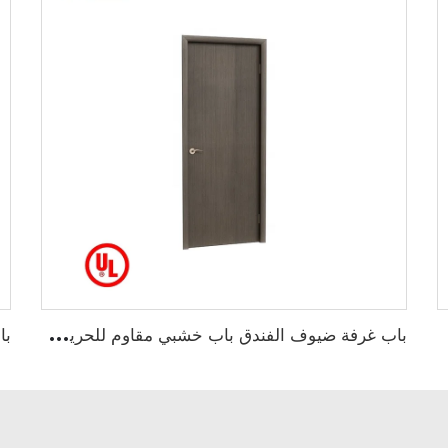
ب
اب غرفة ضيوف الفندق باب خشبي مقاوم للحريق معتمد من UL لمدة 90 دقيقة باب داخلي مقاوم للحريق