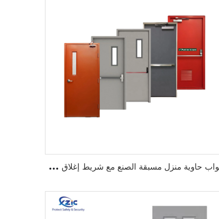
أ
بواب حاوية منزل مسبقة الصنع مع شريط إغلاق محكم ضد الطقس والهواء مدرجة ضمن قائمة UL لأبواب الحريق المعدنية الهوائية