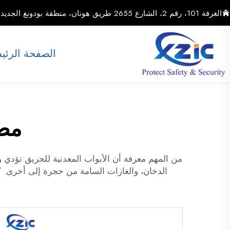
الغرفة 101، رقم 2، الشارع 2655 طريق هونان، منطقة بودونغ الجديدة، مدينة شنغهاي، الصين
الصفحة الرئي
مصن
من المهم معرفة أن الأبواب المعدنية للحريق تؤدي وظ
الدخان، والغازات السامة من حجرة إلى أخرى. كم