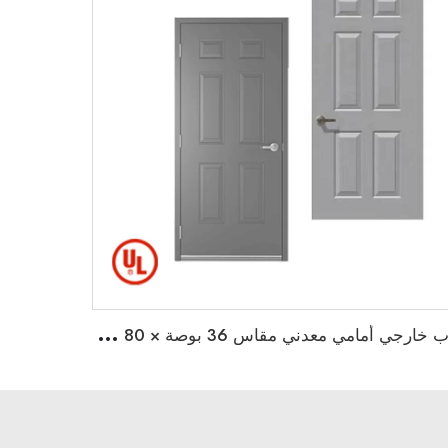
ب
اب خارجي أمامي معدني مقاس 36 بوصة × 80 بوصة، لوحين مغطى بالطلاء الأساسي، باب خارجي مقاوم للحريق مع شهادة UL