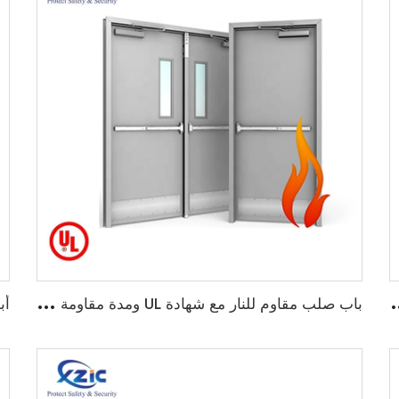
ضاد للحريق مخرج طوارئ باب معدني للطوارئ
ب
اب صلب مقاوم للنار مع شهادة UL ومدة مقاومة النيران من ساعة إلى ثلاث ساعات مع زجاج رؤية، أبواب مخرج الطوارئ