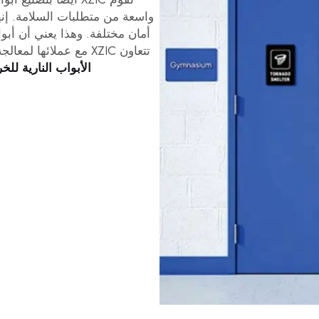
واسعة من متطلبات السلامة. إن
أمان مختلفة. وهذا يعني أن أب
تتعاون XZIC مع عملائها لمعالجة هذه الاحتياجات الفريدة. يعملون معهم لإنشاء
الأبواب النارية لل