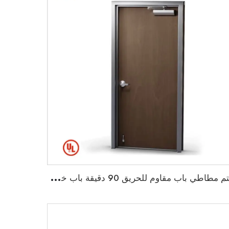
خ
تم مطاطي باب مقاوم للحريق 90 دقيقة باب خشبي مقاوم للحريق مع إطار حديدي