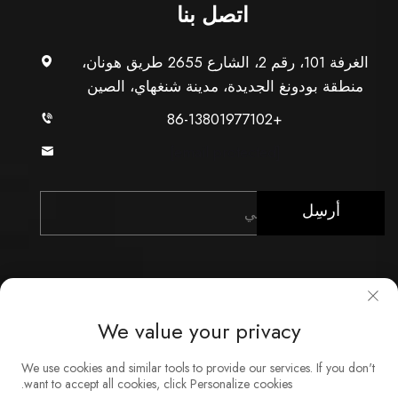
اتصل بنا
الغرفة 101، رقم 2، الشارع 2655 طريق هونان،
منطقة بودونغ الجديدة، مدينة شنغهاي، الصين
+86-13801977102
[email protected]
أرسِل
We value your privacy
حقوق النشر © شركة شنغهاي Xunzhong للصناعة المحدودة.
We use cookies and similar tools to provide our services. If you don't
جميع الحقوق محفوظة
want to accept all cookies, click Personalize cookies.