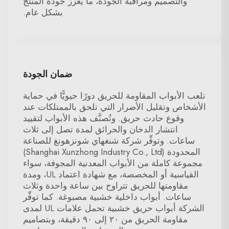
والتصميم ومراقبة الجودة، ما يعزز جودة المنتج
بشكل عام.
ضمان الجودة
تلعب الأبواب المقاومة للحريق دورًا حيويًّا في حماية
الأشخاص وتقليل الأضرار التي تلحق بالممتلكات عند
وقوع حادث حريق. وتُصنَّف هذه الأبواب لتقييد
انتشار الدخان والحرائق لمدة تصل إلى ثلاث
ساعات. وتوفِّر شركة شنغهاي شونزهونغ للصناعة
المحدودة (Shanghai Xunzhong Industry Co., Ltd)
مجموعة كاملة من الأبواب المعدنية المجوفة، سواء
القياسية أو المخصصة، مع شهادة اعتماد UL، ومدة
مقاومتها للحريق تتراوح بين ساعة واحدة وثلاث
ساعات. أبواب داخلية خشبية مصبوغة. كما توفِّر
الشركة أبواب حريق خشبية تحمل علامات UL لمدى
مقاومة الحريق من ٢٠ إلى ٩٠ دقيقة، وبتصاميم