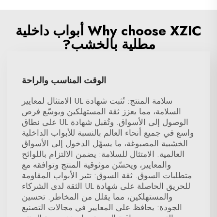
Why choose XZIC أبواب داخلية
مطلية بالخشب?
الوقت المناسب والراحة
سلامة المنتج: تُثبت شهادة UL الامتثال لمعايير
السلامة، مما يعزز ثقة المستهلكين ويوسّع فرص
الوصول إلى الأسواق. وتُقبل شهادة UL على نطاق
واسع في جميع أنحاء العالم بالنسبة للأبواب الداخلية
الخشبية المصبوغة، ما يسهّل الدخول إلى الأسواق
العالمية. الامتثال للسلامة: يضمن الالتزام باللوائح
والمعايير، ويحسّن موثوقية المنتج وتوافقه مع
متطلبات السوق. ثقة السوق: تثير الأبواب المقاومة
للحريق الحاصلة على شهادة UL الثقة لدى الشركاء
والمستهلكين، مما يقلل من المخاطر. تحسين
الجودة: يحافظ على المعايير في مجالات التصنيع