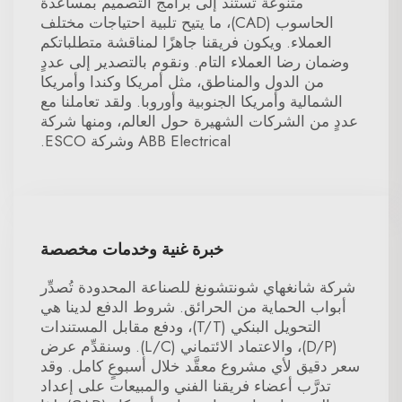
متنوعة تستند إلى برامج التصميم بمساعدة
الحاسوب (CAD)، ما يتيح تلبية احتياجات مختلف
العملاء. ويكون فريقنا جاهزًا لمناقشة متطلباتكم
وضمان رضا العملاء التام. ونقوم بالتصدير إلى عددٍ
من الدول والمناطق، مثل أمريكا وكندا وأمريكا
الشمالية وأمريكا الجنوبية وأوروبا. ولقد تعاملنا مع
عددٍ من الشركات الشهيرة حول العالم، ومنها شركة
ABB Electrical وشركة ESCO.
خبرة غنية وخدمات مخصصة
شركة شانغهاي شونتشونغ للصناعة المحدودة تُصدِّر
أبواب الحماية من الحرائق. شروط الدفع لدينا هي
التحويل البنكي (T/T)، ودفع مقابل المستندات
(D/P)، والاعتماد الائتماني (L/C). وسنقدِّم عرض
سعر دقيق لأي مشروع معقَّد خلال أسبوعٍ كامل. وقد
تدرَّب أعضاء فريقنا الفني والمبيعات على إعداد