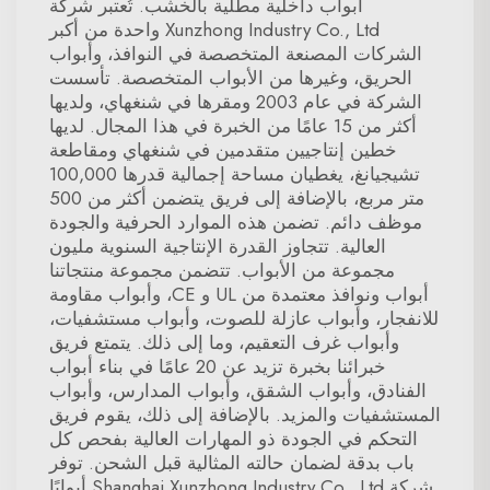
أبواب داخلية مطلية بالخشب. تُعتبر شركة
Xunzhong Industry Co., Ltd واحدة من أكبر
الشركات المصنعة المتخصصة في النوافذ، وأبواب
الحريق، وغيرها من الأبواب المتخصصة. تأسست
الشركة في عام 2003 ومقرها في شنغهاي، ولديها
أكثر من 15 عامًا من الخبرة في هذا المجال. لديها
خطين إنتاجيين متقدمين في شنغهاي ومقاطعة
تشيجيانغ، يغطيان مساحة إجمالية قدرها 100,000
متر مربع، بالإضافة إلى فريق يتضمن أكثر من 500
موظف دائم. تضمن هذه الموارد الحرفية والجودة
العالية. تتجاوز القدرة الإنتاجية السنوية مليون
مجموعة من الأبواب. تتضمن مجموعة منتجاتنا
أبواب ونوافذ معتمدة من UL و CE، وأبواب مقاومة
للانفجار، وأبواب عازلة للصوت، وأبواب مستشفيات،
وأبواب غرف التعقيم، وما إلى ذلك. يتمتع فريق
خبرائنا بخبرة تزيد عن 20 عامًا في بناء أبواب
الفنادق، وأبواب الشقق، وأبواب المدارس، وأبواب
المستشفيات والمزيد. بالإضافة إلى ذلك، يقوم فريق
التحكم في الجودة ذو المهارات العالية بفحص كل
باب بدقة لضمان حالته المثالية قبل الشحن. توفر
شركة Shanghai Xunzhong Industry Co., Ltd أبوابًا