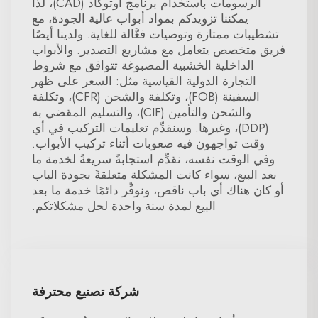
الرسومات باستخدام برنامج أوتوكاد (CAD)، لذا
يمكننا تزويدكم بمواد أبواب عالية الجودة، مع
تشطيبات ممتازة وتوصيات فعَّالة للغاية. ولدينا أيضًا
فريق متخصص يتعامل مع مشاريع التصدير. والأبواب
الداخلية الخشبية المصبوغة تتوافق مع شروط
التجارة الدولية القياسية مثل: السعر على ظهر
السفينة (FOB)، وتكلفة والشحن (CFR)، وتكلفة
والشحن والتأمين (CIF)، والتسليم المقضي به
(DDP)، وغيرها. وسنقدِّم تعليمات التركيب في أي
وقت تواجهون فيه صعوبات أثناء تركيب الأبواب.
وفي الوقت نفسه، نقدِّم استجابةً سريعةً لخدمة ما
بعد البيع، سواء كانت المشكلة متعلقةً بجودة الباب
أو كان هناك أي باب ناقص، ونوفِّر دائمًا خدمة ما بعد
البيع لمدة سنة واحدة لحل مشكلاتكم.
شركة تصنيع محترفة