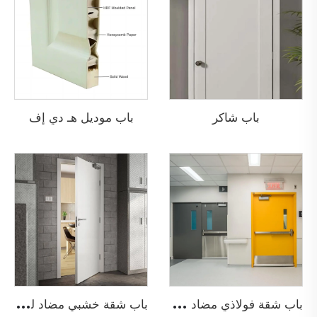
باب شاكر
باب موديل هـ دي إف
ب
اب شقة فولاذي مضاد للحريق
ب
اب شقة خشبي مضاد للحريق