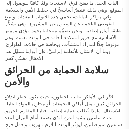
الباب الجيد، ما يمنح فرق الاستجابة وقتًا كافيًا للوصول إلى
الموقع. وهي بذلك عنصرٌ أساسيٌّ في خطط الأمن والسلامة.
وفي مراكز البيانات، تحمي هذه الأبواب المعدات وتمنع
الفوضى الناجمة عن الوصول غير المشروع. وهي تشكِّل
طبقة أمان إضافية. ونحن نصمِّم منتجاتنا بحيث تؤدي مهمتها
الأساسية مع تعزيز السلامة العامة في الوقت نفسه. وهي
موثوقةٌ جدًّا لمدراء المنشآت، وبخاصة في حالات الطوارئ.
وبما أن الامتثال للأنظمة إلزاميٌّ، فإن أبوابنا تسهِّل هذا
الامتثال بشكلٍ كبير.
سلامة الحماية من الحرائق
والأمن
فكّر في الأماكن عالية الخطورة، حيث يكون خطر اندلاع
الحرائق كبيرًا، مثل أماكن التجمعات أو مخازن المواد القابلة
للاشتعال. ولهذا تُطلب حماية إضافية. فبابنا المقاوم للحريق
لمدة ساعتين يشبه الدرع الذي يصمد أمام النيران لمدة
ساعتين متواصلتين، ليوفّر الوقت اللازم للهروب ولعمل فرق