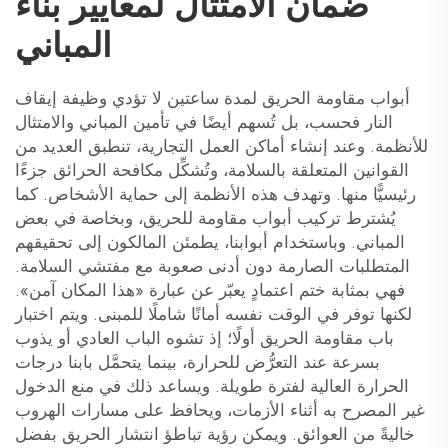
ضمان الامتثال لمعايير بناء
المباني
أبواب مقاومة الحريق لمدة ساعتين لا تؤدي وظيفة إيقاف
النار فحسب، بل تُسهم أيضًا في تأمين المباني والامتثال
للأنظمة. وعند إنشاء أماكن العمل التجارية، تنطبق العديد من
القوانين المتعلقة بالسلامة، وتُشكِّل مكافحة الحرائق جزءًا
رئيسيًّا منها. وتهدف هذه الأنظمة إلى حماية الأشخاص. كما
يُشترط تركيب أبواب مقاومة للحريق، وبخاصة في بعض
المباني. وباستخدام أبوابنا، يطمئن المالكون إلى تحقيقهم
المتطلبات الصارمة دون أدنى صعوبة مع مفتشي السلامة.
فهي بمثابة ختم اعتمادٍ يعبّر عن عبارة «هذا المكان آمن».
لكنها توفر في الوقت نفسه أمانًا شاملًا للمبنى. ويتم اختبار
باب مقاومة الحريق أولًا؛ إذ تشوه الباب العادي أو يذوب
بسرعة عند التعرُّض للحرارة، بينما يتحمَّل بابنا درجات
الحرارة العالية لفترة طويلة. ويساعد ذلك في منع الدخول
غير المصرح به أثناء الأزمات، ويحافظ على مسارات الهروب
خاليةً من العوائق. ويمكن رؤية تباطؤ انتشار الحريق بفضل