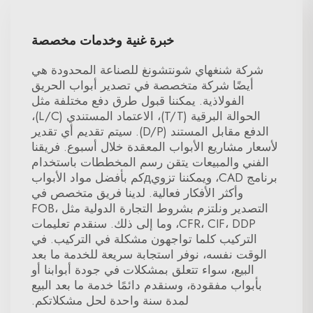
خبرة غنية وخدمات مخصصة
شركة شنغهاي شونتشونغ للصناعة المحدودة هي
أيضًا شركة متخصصة في تصدير أبواب الحريق
الفولاذية. يمكننا قبول طرق دفع مختلفة مثل
الحوالة البرقية (T/T)، الاعتماد المستندي (L/C)،
الدفع مقابل المستند (D/P). سيتم تقديم أي تقدير
لأسعار مشاريع الأبواب المعقدة خلال أسبوع. فريقنا
الفني والمبيعات يتقن رسم المخططات باستخدام
برنامج CAD، ويمكننا تزويдكم بأفضل مواد الأبواب
وأكثر الأفكار فعالية. لدينا فريق متخصص في
التصدير ونلتزم بشروط التجارة الدولية مثل FOB،
CFR، CIF، DDP، وما إلى ذلك. سنقدم تعليمات
التركيب كلما تواجهون مشكلة في التركيب. في
الوقت نفسه، نوفر استجابة سريعة للخدمة ما بعد
البيع، سواء تتعلق بمشكلات في جودة أبوابنا أو
بأبواب مفقودة، وسنقدم دائمًا خدمة ما بعد البيع
لمدة سنة واحدة لحل مشكلاتكم.