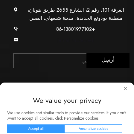
الغرفة 101، رقم 2، الشارع 2655 طريق هونان،
منطقة بودونغ الجديدة، مدينة شنغهاي، الصين
+86-13801977102
[email protected]
أرسِل
We value your privacy
حقوق النشر © شركة شنغهاي Xunzhong للصناعة المحدودة.
We use cookies and similar tools to provide our services. If you don't
جميع الحقوق محفوظة
want to accept all cookies, click Personalize cookies.
حول
اتصل بنا
الخدمة
المدونة
سياسة الخصوصية
Accept all
Personalize cookies