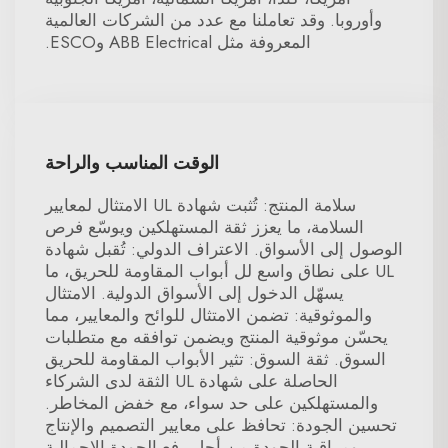
وأوروبا. وقد تعاملنا مع عدد من الشركات العالمية
المعروفة مثل ABB Electrical وESCO.
الوقت المناسب والراحة
سلامة المنتج: تُثبت شهادة UL الامتثال لمعايير
السلامة، ما يعزز ثقة المستهلكين ويوسّع فرص
الوصول إلى الأسواق. الاعتراف الدولي: تُقبل شهادة
UL على نطاق واسع لل أبواب المقاومة للحريق، ما
يسهّل الدخول إلى الأسواق الدولية. الامتثال
والموثوقية: تضمن الامتثال للوائح والمعايير، مما
يحسّن موثوقية المنتج ويضمن توافقه مع متطلبات
السوق. ثقة السوق: تثير الأبواب المقاومة للحريق
الحاصلة على شهادة UL الثقة لدى الشركاء
والمستهلكين على حد سواء، مع خفض المخاطر.
تحسين الجودة: تحافظ على معايير التصميم والإنتاج
ومراقبة الجودة من أجل رفع الجودة الإجمالية