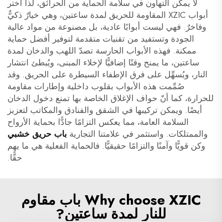
لا يمكن التهاون في سلامة الحماية من الحرائق، لذا اختر
أبواب XZIC المقاومة للحريق لمدة ساعتين، وهي خيارٌ ذكيٌّ
وفاخرٌ. فهي ليست أبوابًا عادية، بل مصنوعة من مواد عالية
الجودة وتستفيد من تقنيات متقدمة لتوفير أفضل حماية
ممكنة. فهذه الأبواب الحارسة تصدّ اللهب والدخان لمدة
ساعتين، ما يمنح وقتًا إضافيًّا لإخلاء المبنى، ويُبطئ انتشار
النار، ويُسهِّل على فرق الإطفاء السيطرة على الحريق. وقد
صُمِّمت هذه الأبواب بقلوب داخلية وإطارات مقاومة
للحرارة، كما أنّ حواف الإغلاق الخاصة بها تمنع دخول الدخان
أيضًا. ويمكن تركيبها في الشقق والفنادق والمكاتب لتعزيز
السلامة العامة، مما يعكس التزامًا جادًّا بحماية الأرواح
والممتلكات. واستثمر في علامتنا التجارية
باب حريق خشبي
وكن قويًّا وآمنًا والتزامًا حقيقيًّا. فالحماية الفعلية هي ما يهم
حقًّا.
Why choose XZIC باب مقاوم
للنار لمدة ساعتين?