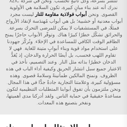
تنتشر بسرعة، وكل ثانيةٍ تُحتسب. ونحن في شركة XZIC
ندرك أنه عند بناء مبانٍ كبيرة، تكون السلامة هي الأولوية
القصوى. ونحن
أبواب فولاذية مقاومة للنار
ليست مجرد
أبواب معدنية أو خشبية؛ بل هي أبواب مُهندَسة لإنقاذ الأرواح.
فمثلًا، في المستشفيات لا يمكن للمرضى التحرك بسرعة.
والحرائق تشكّل خطرًا كبيرًا هناك. وتوفّر الأبواب حاجزًا يمنح
الطاقم الوقت الكافي للمساعدة في الإخلاء. ونُركّز جهودنا
على استخدام مواد قوية وبناء أبوابٍ متينة للغاية. فهي لا
تقاوم اللهب فحسب، بل أيضًا الحرارة والدخان، إذ يُعَدُّ
الدخان خطيرًا بذاته مثل النار. وعند التصميم، نأخذ في
الاعتبار جميع سبل انتشار الحريق وكيفية أداء الباب في هذه
الظروف. ونمنح المالكين طمأنينةً وسلامةً قصوى. وهذه
مسؤولية كبيرة، وعلامتنا التجارية جادةٌ جدًّا في هذا المجال.
ونحن ملتزمون بأن تفوق أبوابنا المتطلبات التنظيمية لتكون
مساعدةً حقيقيةً في حماية الناس. ولقد أدركنا مدى أهميتها،
ونفخر بتصنيع هذه المعدات.