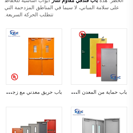
الخطر. هذه
باب فندقي مقاوم للنار
أبوابٌ أساسيةٌ للحفاظ
على سلامة المباني، لا سيما في المناطق المزدحمة التي
تتطلب الحركة السريعة.
ب
اب حماية من المعدن المستوي
ب
اب حريق معدني مع زجاج خفيف