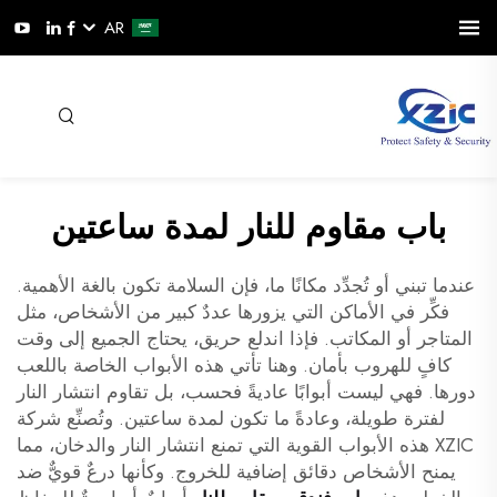
AR
باب مقاوم للنار لمدة ساعتين
عندما تبني أو تُجدِّد مكانًا ما، فإن السلامة تكون بالغة الأهمية.
فكِّر في الأماكن التي يزورها عددٌ كبير من الأشخاص، مثل
المتاجر أو المكاتب. فإذا اندلع حريق، يحتاج الجميع إلى وقت
كافٍ للهروب بأمان. وهنا تأتي هذه الأبواب الخاصة باللعب
دورها. فهي ليست أبوابًا عاديةً فحسب، بل تقاوم انتشار النار
لفترة طويلة، وعادةً ما تكون لمدة ساعتين. وتُصنِّع شركة
XZIC هذه الأبواب القوية التي تمنع انتشار النار والدخان، مما
يمنح الأشخاص دقائق إضافية للخروج. وكأنها درعٌ قويٌّ ضد