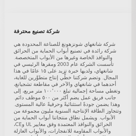
شركة تصنيع محترفة
شركة شانغهاي شونزهونغ للصناعة المحدودة هي
شركة رائدة في تصنيع أبواب الحماية من الحرائق
والنوافذ الخاصة وغيرها من الأبواب المتخصصة.
تأسست الشركة عام 2003 ومقرها الرئيسي في
شانغهاي، ولديها خبرة تزيد على ١٥ عامًا في هذا
المجال. وتضم شركتنا خطَّي إنتاج متطوِّرين للغاية،
أحدهما في شانغهاي والآخر في مقاطعة تشجيانغ،
وتغطي مساحة إجمالية تبلغ ١٠٠٬٠٠٠ متر مربع، إلى
جانب فريق عمل يضم أكثر من ٥٠٠ موظف دائم.
وهذا يضمن جودةً استثنائيةً وحرفيةً عالية المستوى.
وتتجاوز الطاقة الإنتاجية السنوية مليون مجموعة من
الأبواب. ويشمل نطاق منتجاتنا أبواب الحماية من
الحرائق والنوافذ المعتمدة وفق معايير UL وCE،
والأبواب المقاومة للانفجارات، والأبواب العازلة