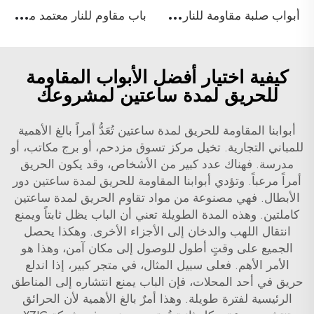
أ
بواب صلبة مقاومة للنار مع شهادة UL لمشاريع البناء، أبواب مخرج طوارئ فارغة المعدن
ب
اب مقاوم للنار معتمد من UL ومصنف لمدة 3 ساعات، أبواب شقق مقاومة للنار
كيفية اختيار أفضل الأبواب المقاومة
للحريق لمدة ساعتين لمشروعك
أبوابنا المقاومة للحريق لمدة ساعتين تُعَدُّ أمراً بالغ الأهمية
للمباني التجارية. تخيل مركز تسوق مزدحم، أو برج مكاتب، أو
مدرسة. فهناك عدد كبير من الأشخاص، وقد يكون الحريق
أمراً مرعباً. وتؤدي أبوابنا المقاومة للحريق لمدة ساعتين دور
الأبطال. فهي مصنوعة من مواد تقاوم الحريق لمدة ساعتين
كاملتين. وهذه المدة الطويلة تعني أن الباب يظل ثابتاً ويمنع
انتقال اللهب والدخان إلى الأجزاء الأخرى. وهكذا يحصل
الجميع على وقتٍ أطول للوصول إلى مكان آمن، وهذا هو
الأمر الأهم. فعلى سبيل المثال، في متجر كبير، إذا اندلع
حريق في أحد المحلات، فإن الباب يمنع انتشاره إلى المناطق
الرئيسية لفترة طويلة. وهذا أمرٌ بالغ الأهمية لأن الحرائق