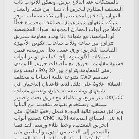
بالممتلكات عند اندلاع حريق. ويمكن للأبواب ذات
التصنيف المقاوم للحريق أن تقلل من شدة وانتشار
النيران والدخان لمدة تصل إلى ثلاث ساعات. توفر
شركة شنغهاي شونزهونغ للصناعة المحدودة خطًا
كاملاً من أبواب المعادن المجوفة، سواء المخصصة
أو القياسية، مع شهادة UL ومدد مقاومة للحريق
تتراوح بين ساعة وثلاث ساعات. تكوين الأجهزة
القياسية للحريق: ورق عسل نحل بيروتيت، قطن
سيليكات الألومنيوم، إلخ. كما يتم توفير أبواب
خشبية مقاومة للحريق مع ملصقات حريق UL ومدى
زمني للمقاومة يتراوح بين 20 و90 دقيقة، ومع
تصاميم CAD متنوعة لتلبية احتياجات مختلف
العملاء. علاوةً على ذلك، لدينا قاعدتان إنتاجيتان في
شنغهاي ومقاطعة تشجيانغ، وتغطي مساحة
100,000 متر مربع، ومتكاملة مع فريق بحث وتطوير
مستقل، وتستخدم تقنيات متقدمة من ألمانيا
ومرافق تصنيع عالية الجودة تعمل رقميًا تلقائيًا، مثل
آلة ثني الصفائح المعدنية الآلية، CNC لتصنيع أبواب
الحريق المعدنية، وخط طلاء ورسم. لقد قمنا
بالتصدير إلى العديد من الدول والمناطق مثل
أمريكا، كندا، أمريكا الشمالية، أمريكا الجنوبية